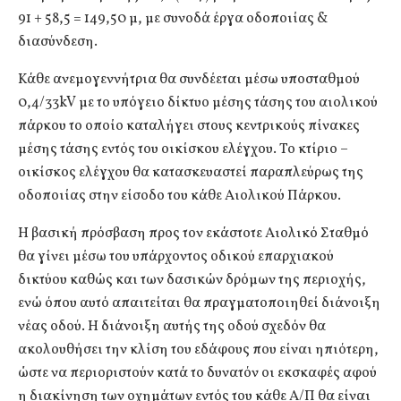
91 + 58,5 = 149,50 μ, με συνοδά έργα οδοποιίας &
διασύνδεση.
Κάθε ανεμογεννήτρια θα συνδέεται μέσω υποσταθμού
0,4/33kV με το υπόγειο δίκτυο μέσης τάσης του αιολικού
πάρκου το οποίο καταλήγει στους κεντρικούς πίνακες
μέσης τάσης εντός του οικίσκου ελέγχου. Το κτίριο –
οικίσκος ελέγχου θα κατασκευαστεί παραπλεύρως της
οδοποιίας στην είσοδο του κάθε Αιολικού Πάρκου.
Η βασική πρόσβαση προς τον εκάστοτε Αιολικό Σταθμό
θα γίνει μέσω του υπάρχοντος οδικού επαρχιακού
δικτύου καθώς και των δασικών δρόμων της περιοχής,
ενώ όπου αυτό απαιτείται θα πραγματοποιηθεί διάνοιξη
νέας οδού. Η διάνοιξη αυτής της οδού σχεδόν θα
ακολουθήσει την κλίση του εδάφους που είναι ηπιότερη,
ώστε να περιοριστούν κατά το δυνατόν οι εκσκαφές αφού
η διακίνηση των οχημάτων εντός του κάθε Α/Π θα είναι