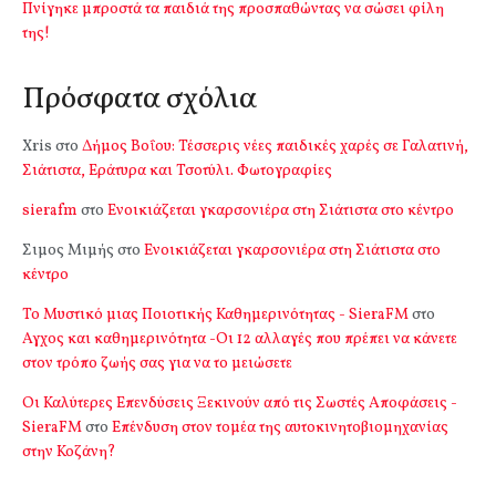
Πνίγηκε μπροστά τα παιδιά της προσπαθώντας να σώσει φίλη
της!
Πρόσφατα σχόλια
Xris
στο
Δήμος Βοΐου: Τέσσερις νέες παιδικές χαρές σε Γαλατινή,
Σιάτιστα, Εράτυρα και Τσοτύλι. Φωτογραφίες
sierafm
στο
Ενοικιάζεται γκαρσονιέρα στη Σιάτιστα στο κέντρο
Σιμος Μιμής
στο
Ενοικιάζεται γκαρσονιέρα στη Σιάτιστα στο
κέντρο
Το Μυστικό μιας Ποιοτικής Καθημερινότητας - SieraFM
στο
Αγχος και καθημερινότητα -Οι 12 αλλαγές που πρέπει να κάνετε
στον τρόπο ζωής σας για να το μειώσετε
Οι Καλύτερες Επενδύσεις Ξεκινούν από τις Σωστές Αποφάσεις -
SieraFM
στο
Επένδυση στον τομέα της αυτοκινητοβιομηχανίας
στην Κοζάνη?