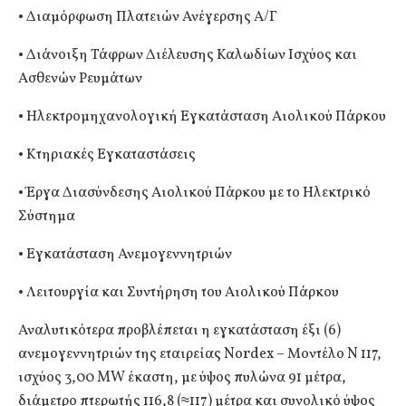
• Διαμόρφωση Πλατειών Ανέγερσης Α/Γ
• Διάνοιξη Τάφρων Διέλευσης Καλωδίων Ισχύος και
Ασθενών Ρευμάτων
• Ηλεκτρομηχανολογική Εγκατάσταση Αιολικού Πάρκου
• Κτηριακές Εγκαταστάσεις
• Έργα Διασύνδεσης Αιολικού Πάρκου με το Ηλεκτρικό
Σύστημα
• Εγκατάσταση Ανεμογεννητριών
• Λειτουργία και Συντήρηση του Αιολικού Πάρκου
Αναλυτικότερα προβλέπεται η εγκατάσταση έξι (6)
ανεμογεννητριών της εταιρείας Nordex – Μοντέλο N 117,
ισχύος 3,00 MW έκαστη, με ύψος πυλώνα 91 μέτρα,
διάμετρο πτερωτής 116,8 (≈117) μέτρα και συνολικό ύψος