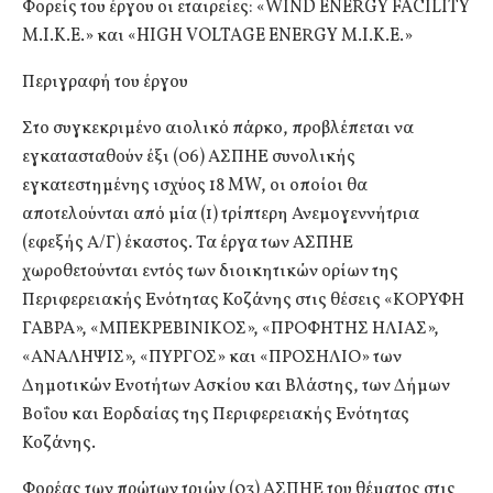
Φορείς του έργου οι εταιρείες: «WIND ENERGY FACILITY
M.I.K.E.» και «HIGH VOLTAGE ENERGY M.I.K.E.»
Περιγραφή του έργου
Στο συγκεκριμένο αιολικό πάρκο, προβλέπεται να
εγκατασταθούν έξι (06) ΑΣΠΗΕ συνολικής
εγκατεστημένης ισχύος 18 MW, οι οποίοι θα
αποτελούνται από μία (1) τρίπτερη Ανεμογεννήτρια
(εφεξής Α/Γ) έκαστος. Τα έργα των ΑΣΠΗΕ
χωροθετούνται εντός των διοικητικών ορίων της
Περιφερειακής Ενότητας Κοζάνης στις θέσεις «ΚΟΡΥΦΗ
ΓΑΒΡΑ», «ΜΠΕΚΡΕΒΙΝΙΚΟΣ», «ΠΡΟΦΗΤΗΣ ΗΛΙΑΣ»,
«ΑΝΑΛΗΨΙΣ», «ΠΥΡΓΟΣ» και «ΠΡΟΣΗΛΙΟ» των
Δημοτικών Ενοτήτων Ασκίου και Βλάστης, των Δήμων
Βοΐου και Εορδαίας της Περιφερειακής Ενότητας
Κοζάνης.
Φορέας των πρώτων τριών (03) ΑΣΠΗΕ του θέματος στις