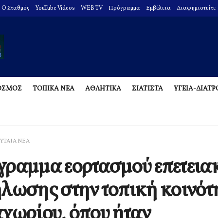
O Σταθμός
YouTube Videos
WEB TV
Πρόγραμμα
Εμβέλεια
Διαφημιστείτε
ΟΣΜΟΣ
ΤΟΠΙΚΑ ΝΕΑ
ΑΘΛΗΤΙΚΑ
ΣΙΑΤΙΣΤΑ
ΥΓΕΙΑ-ΔΙΑΤ
ΥΤΑΙΑ ΝΕΑ
ραμμα εορτασμού επετεια
λωσης στην τοπική κοινότ
χωρίου, όπου ήταν