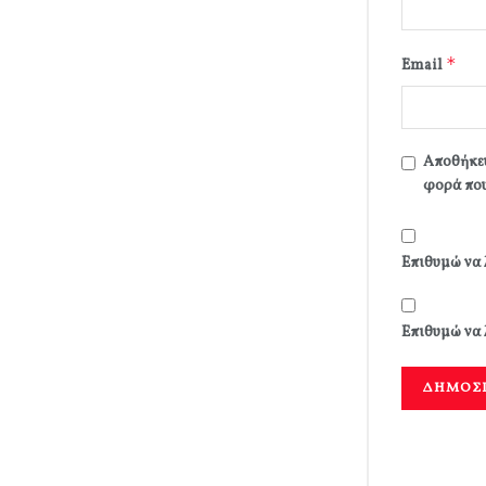
*
Email
Αποθήκευ
φορά που
Επιθυμώ να 
Επιθυμώ να 