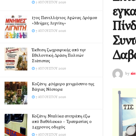
7 ΑΥΓΟΎΣΤΟΥ 2026
εγκα
17ος Πανελλήνιος Αγώνας Δρόμου
Πίνδ
«Μνήμες Λιγνίτη»
7 ΑΥΓΟΎΣΤΟΥ 2026
Συντ
Δαβ
Έκθεση ζωγραφικής από την
Εθελοντική Δράση Πολιτών
Σιάτιστας
7 ΑΥΓΟΎΣΤΟΥ 2026
by
si
Kοζάνη: 40ήμερο μνημόσυνο της
Βάγιας Νέστορα
7 ΑΥΓΟΎΣΤΟΥ 2026
Κοζάνη: Νταλίκα ανετράπη έξω
από Βαθύλακκο – Τραυματίας ο
24χρονος οδηγός
7 ΑΥΓΟΎΣΤΟΥ 2026