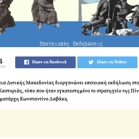
4
Share on Facebook
Share on Twitter
EWS
εια Δυτικής Μακεδονίας διοργανώνει επετειακή εκδήλωση στ
αστοριάς, τόπο που ήταν εγκατεστημένο το στρατηγείο της Πί
γματάρχη Κωνσταντίνο Δαβάκη
.