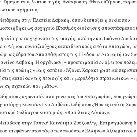
-Τήρηση ενός λεπτού σιγής-Ανάκρουση Εθνικού Ύμνου, παρο
ιωτικού αγήματος.
 Μετάβαση στην Πλατεία Δαβάκη, όπου δεσπόζει η οικία που
μοποιήθηκε ως αρχηγείο (Σταθμός διοίκησης αποσπάσματος τ
 Ομιλία για τα γεγονότα της εποχής, από την κα. Ιωάννα Λουλάκ
ειο Δήμου, συνταξιούχους εκπαιδευτικούς από το Επταχώρι, με 
ώρι ως έδρα του Αποσπάσματος της Πίνδου με Διοικητή τον Σ
αντίνο Δαβάκη. Η οργάνωση – προετοιμασία εν όψει του πολέμ
ία της πρώτης νίκης κατά του Άξονα. Χαρακτηριστικά περιστα
σεις κατοίκων της περιοχής και ημερολόγια στρατιωτικών – 
ηση σχετικών ποιημάτων.
 Ωδή στους αγωνιστές από γυναίκες του Επταχωρίου, που γνώρι
γματάρχη Κωνσταντίνο Δαβάκη. Ωδή στους Ήρωες από τη Χορω
ιστικού Συλλόγου Καστοριάς, «Βασίλειος Δόικος».
 Μετάβαση στην Τοπική Κοινότητα Ζούζουλης. Επιμνημόσυνη δ
εση στεφάνων στον τάφο των πεσόντων Ελλήνων Αξιωματικών