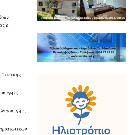
θούν
ας κ.
ης Τοπικής
ου 1940,
.
ών του 1940,
στρατιωτικών