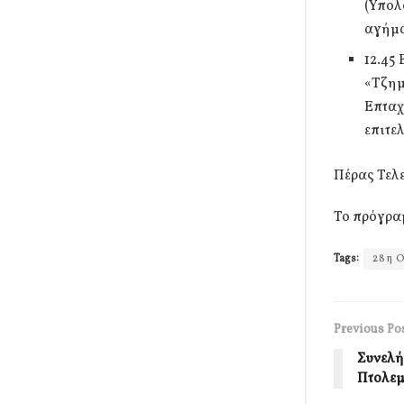
(Υπολ
αγήμα
12.45
«Τζημ
Επταχ
επιτε
Πέρας Τελ
Το πρόγρα
Tags:
28η 
Previous Po
Συνελή
Πτολεμ