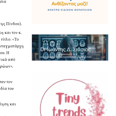
υσία
ης Πίνδου).
η και τον κ.
τίτλο: «Το
υνταγματάρχη
ου. Η
τικά από
ηρώων».
σαν τον
δία του
έηση και