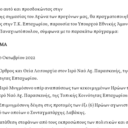
ιο αυτό και προσδοκώντας στην
της σημασίας του Αγώνα των προγόνων μας, θα πραγματοποιη
 στην Τ.Κ. Επταχωρίου, παρουσία του Υπουργού Εθνικής Άμυν
Παναγιωτόπουλου, σύμφωνα με το παρακάτω πρόγραμμα:
ΜΜΑ
0 Οκτωβρίου 2022
 Όρθρος και Θεία Λειτουργία στον Ιερό Ναό Αγ. Παρασκευής, τ
τητας Επταχωρίου.
 Ιερό Μνημόσυνο υπέρ αναπαύσεως των κεκοιμημένων Ηρώων τ
Ιερό Ναό Αγ. Παρασκευής, της Τοπικής Κοινότητας Επταχωρίου
 Επιμνημόσυνη δέηση στις προτομές των έξι (6) Ηρώων αγωνιστ
ύ των οποίων ο Συνταγματάρχης Δαβάκης.
 Κατάθεση στεφάνων από τους εκπροσώπους των πολιτικών και 