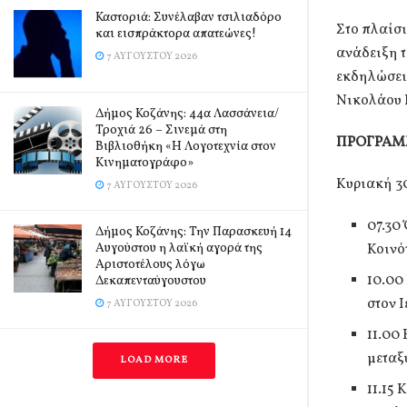
Καστοριά: Συνέλαβαν τσιλιαδόρο
Στο πλαίσ
και εισπράκτορα απατεώνες!
ανάδειξη 
7 ΑΥΓΟΎΣΤΟΥ 2026
εκδηλώσεις
Νικολάου 
Δήμος Κοζάνης: 44α Λασσάνεια/
Τροχιά 26 – Σινεμά στη
ΠΡΟΓΡΑ
Βιβλιοθήκη «Η Λογοτεχνία στον
Κινηματογράφο»
Κυριακή 3
7 ΑΥΓΟΎΣΤΟΥ 2026
07.30
Δήμος Κοζάνης: Την Παρασκευή 14
Αυγούστου η λαϊκή αγορά της
Κοινό
Αριστοτέλους λόγω
10.00
Δεκαπενταύγουστου
στον 
7 ΑΥΓΟΎΣΤΟΥ 2026
11.00
μεταξ
LOAD MORE
11.15