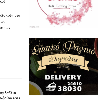
ικού
πίσκεψη στο
ιών
αι των
Συμβούλιο
τωβρίου 2022