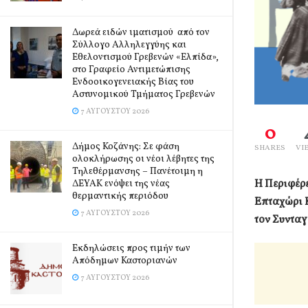
Δωρεά ειδών ιματισμού από τον
Σύλλογο Αλληλεγγύης και
Εθελοντισμού Γρεβενών «Ελπίδα»,
στο Γραφείο Αντιμετώπισης
Ενδοοικογενειακής Βίας του
Αστυνομικού Τμήματος Γρεβενών
7 ΑΥΓΟΎΣΤΟΥ 2026
0
Δήμος Κοζάνης: Σε φάση
SHARES
VI
ολοκλήρωσης οι νέοι λέβητες της
Τηλεθέρμανσης – Πανέτοιμη η
Η Περιφέρ
ΔΕΥΑΚ ενόψει της νέας
θερμαντικής περιόδου
Επταχώρι Κ
7 ΑΥΓΟΎΣΤΟΥ 2026
τον Συντα
Εκδηλώσεις προς τιμήν των
Απόδημων Καστοριανών
7 ΑΥΓΟΎΣΤΟΥ 2026