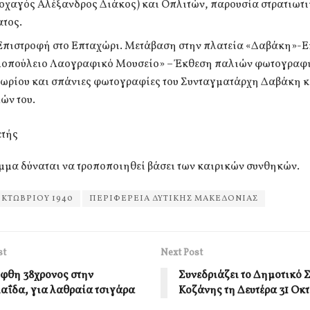
οχαγός Αλέξανδρος Διάκος) και Οπλιτών, παρουσία στρατιωτ
τος.
 Επιστροφή στο Επταχώρι. Μετάβαση στην πλατεία «Δαβάκη»-Ε
οπούλειο Λαογραφικό Μουσείο» – Έκθεση παλιών φωτογραφ
ωρίου και σπάνιες φωτογραφίες του Συνταγματάρχη Δαβάκη κ
λών του.
ετής
μμα δύναται να τροποποιηθεί βάσει των καιρικών συνθηκών.
ΟΚΤΩΒΡΙΟΥ 1940
ΠΕΡΙΦΕΡΕΙΑ ΔΥΤΙΚΗΣ ΜΑΚΕΔΟΝΙΑΣ
st
Next Post
φθη 38χρονος στην
Συνεδριάζει το Δημοτικό 
αΐδα, για λαθραία τσιγάρα
Κοζάνης τη Δευτέρα 31 Οκ