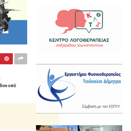
ο
νδου υπό