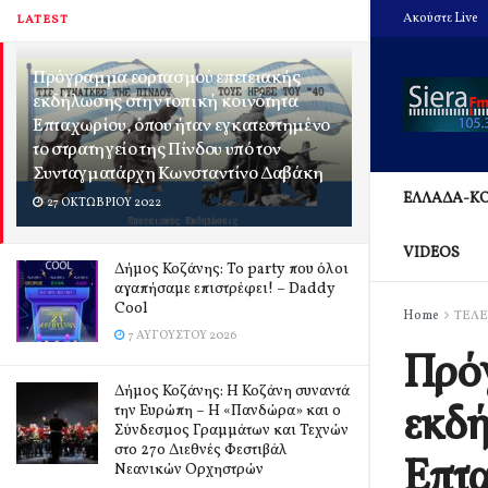
Ακούστε Live
LATEST
Πρόγραμμα εορτασμού επετειακής
εκδήλωσης στην τοπική κοινότητα
Επταχωρίου, όπου ήταν εγκατεστημένο
το στρατηγείο της Πίνδου υπό τον
Συνταγματάρχη Κωνσταντίνο Δαβάκη
ΕΛΛΑΔΑ-Κ
27 ΟΚΤΩΒΡΊΟΥ 2022
VIDEOS
Δήμος Κοζάνης: Το party που όλοι
αγαπήσαμε επιστρέφει! – Daddy
Cool
Home
ΤΕΛΕ
7 ΑΥΓΟΎΣΤΟΥ 2026
Πρόγ
Δήμος Κοζάνης: Η Κοζάνη συναντά
εκδή
την Ευρώπη – Η «Πανδώρα» και ο
Σύνδεσμος Γραμμάτων και Τεχνών
στο 27ο Διεθνές Φεστιβάλ
Επτα
Νεανικών Ορχηστρών