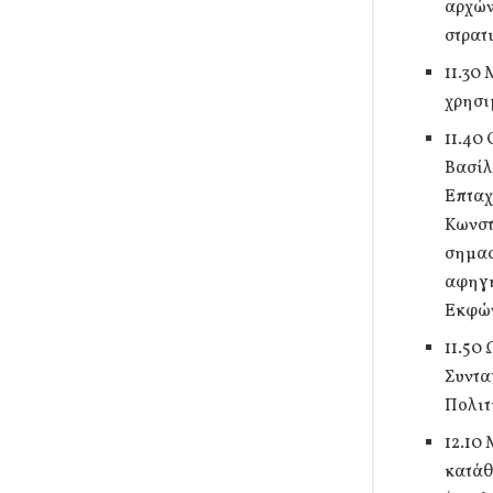
αρχών
στρατ
11.30
χρησι
11.40
Βασίλ
Επταχ
Κωνστ
σημασ
αφηγή
Εκφών
11.50
Συντα
Πολιτ
12.10
κατάθ