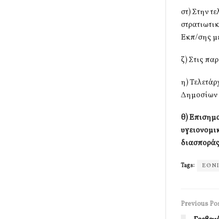
στ) Στην τ
στρατιωτικ
Εκπ/σης μ
ζ) Στις πα
η) Τελετάρ
Δημοσίων 
θ) Επισημα
υγειονομικ
διασποράς
Tags:
ΕΘΝΙ
Previous Po