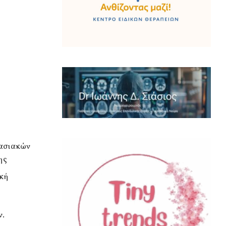
τασιακών
ης
ική
ν.