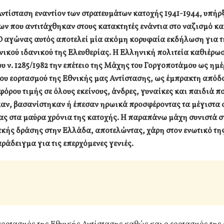
ντίσταση εναντίον των στρατευμάτων κατοχής 1941-1944, υπήρξ
ν που αντιτάχθηκαν στους κατακτητές ενάντια στο ναζισμό κα
Ο αγώνας αυτός αποτελεί μία ακόμη κορυφαία εκδήλωση για τ
νικού ιδανικού της Ελευθερίας. Η Ελληνική πολιτεία καθιέρωσ
ου ν. 1285/1982 την επέτειο της Μάχης του Γοργοποτάμου ως ημ
ου εορτασμού της Εθνικής μας Αντίστασης, ως έμπρακτη απόδ
φόρου τιμής σε όλους εκείνους, άνδρες, γυναίκες και παιδιά π
αν, βασανίστηκαν ή έπεσαν ηρωικά προσφέροντας τα μέγιστα 
ας στα μαύρα χρόνια της κατοχής. Η παραπάνω μάχη συνιστά σ
κής δράσης στην Ελλάδα, αποτελώντας, χάρη στον ενωτικό τη
ράδειγμα για τις επερχόμενες γενιές.