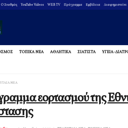
O Σταθμός
YouTube Videos
WEB TV
Πρόγραμμα
Εμβέλεια
Διαφημιστείτε
ΟΣΜΟΣ
ΤΟΠΙΚΑ ΝΕΑ
ΑΘΛΗΤΙΚΑ
ΣΙΑΤΙΣΤΑ
ΥΓΕΙΑ-ΔΙΑΤ
ΥΤΑΙΑ ΝΕΑ
ραμμα εορτασμού της Εθν
στασης