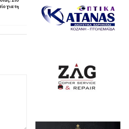
στας: Στο
ίο για τη