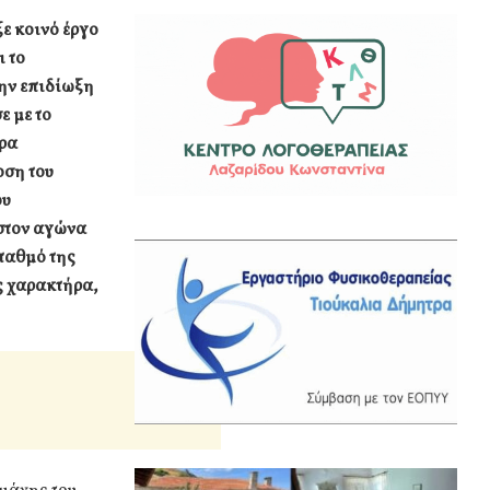
ε κοινό έργο
ι το
ην επιδίωξη
ε με το
έρα
οση του
ου
στον αγώνα
ταθμό της
ς χαρακτήρα,