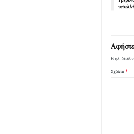
Γρεβεν
υπαλλή
Αφήστε
Η ηλ. διεύθυ
*
Σχόλιο