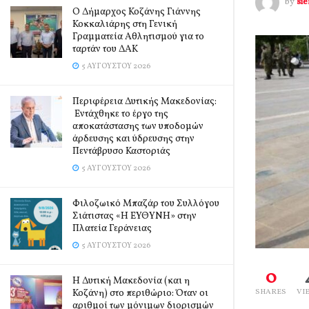
by
si
Ο Δήμαρχος Κοζάνης Γιάννης
Κοκκαλιάρης στη Γενική
Γραμματεία Αθλητισμού για το
ταρτάν του ΔΑΚ
5 ΑΥΓΟΎΣΤΟΥ 2026
Περιφέρεια Δυτικής Μακεδονίας:
Εντάχθηκε το έργο της
αποκατάστασης των υποδομών
άρδευσης και ύδρευσης στην
Πεντάβρυσο Καστοριάς
5 ΑΥΓΟΎΣΤΟΥ 2026
Φιλοζωικό Μπαζάρ του Συλλόγου
Σιάτιστας «Η ΕΥΘΥΝΗ» στην
Πλατεία Γεράνειας
5 ΑΥΓΟΎΣΤΟΥ 2026
0
Η Δυτική Μακεδονία (και η
Κοζάνη) στο περιθώριο: Όταν οι
SHARES
VI
αριθμοί των μόνιμων διορισμών