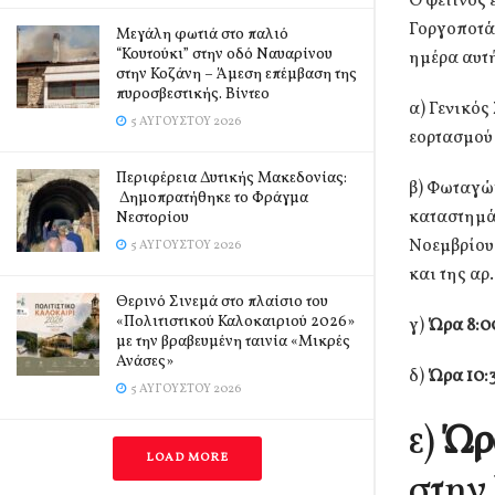
Ο φετινός 
Γοργοποτάμ
Μεγάλη φωτιά στο παλιό
“Κουτούκι” στην οδό Ναυαρίνου
ημέρα αυτ
στην Κοζάνη – Άμεση επέμβαση της
πυροσβεστικής. Βίντεο
α) Γενικός
5 ΑΥΓΟΎΣΤΟΥ 2026
εορτασμού 
Περιφέρεια Δυτικής Μακεδονίας:
β) Φωταγώ
Δημοπρατήθηκε το Φράγμα
καταστημάτ
Νεστορίου
Νοεμβρίου 
5 ΑΥΓΟΎΣΤΟΥ 2026
και της αρ
Θερινό Σινεμά στο πλαίσιο του
«Πολιτιστικού Καλοκαιριού 2026»
γ)
Ώρα 8:00
με την βραβευμένη ταινία «Μικρές
Ανάσες»
δ)
Ώρα 10:3
5 ΑΥΓΟΎΣΤΟΥ 2026
ε)
Ώρα
LOAD MORE
στην