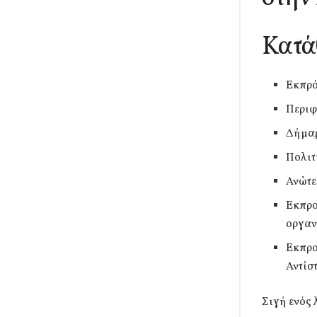
Κατά
Εκπρό
Περιφ
Δήμα
Πολιτ
Ανώτε
Εκπρο
οργαν
Εκπρο
Αντίσ
Σιγή ενός 