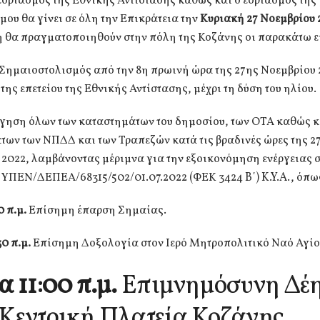
εορτασμός της Εθνικής Αντίστασης καθώς και ο εορτασμός της
ου θα γίνει σε όλη την Επικράτεια την
Κυριακή 27 Νοεμβρίου 
ή θα πραγματοποιηθούν στην πόλη της Κοζάνης οι παρακάτω 
 Σημαιοστολισμός από την 8η πρωινή ώρα της 27ης Νοεμβρίου 
της επετείου της Εθνικής Αντίστασης, μέχρι τη δύση του ηλίου.
γηση όλων των καταστημάτων του δημοσίου, των ΟΤΑ καθώς κ
ων των ΝΠΔΔ και των Τραπεζών κατά τις βραδινές ώρες της 2
2022, λαμβάνοντας μέριμνα για την εξοικονόμηση ενέργειας 
. ΥΠΕΝ/ΔΕΠΕΑ/68315/502/01.07.2022 (ΦΕΚ 3424 B΄) K.Y.A., όπως
 π.μ.
Επίσημη έπαρση Σημαίας.
0 π.μ.
Επίσημη Δοξολογία στον Ιερό Μητροπολιτικό Ναό Αγίο
 11:00 π.μ.
Επιμνημόσυνη Δέ
 Κεντρική Πλατεία Κοζάνης.