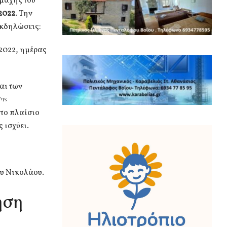
 μάχης του
2022
. Την
εκδηλώσεις:
2022, ημέρας
αι των
7
ης
στο πλαίσιο
 ισχύει.
υ Νικολάου.
ηση