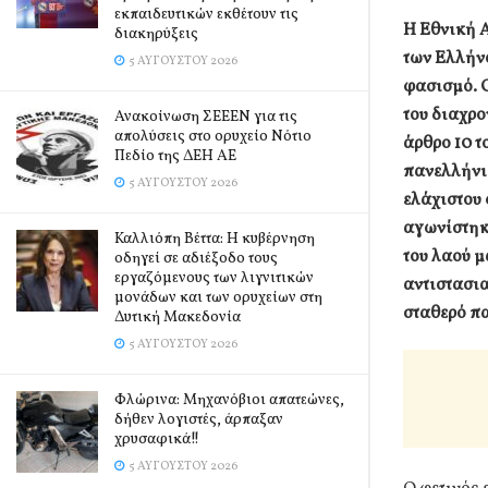
εκπαιδευτικών εκθέτουν τις
Η Εθνική Α
διακηρύξεις
των Ελλήνω
5 ΑΥΓΟΎΣΤΟΥ 2026
φασισμό. 
του διαχρο
Ανακοίνωση ΣΕΕΕΝ για τις
απολύσεις στο ορυχείο Νότιο
άρθρο 10 τ
Πεδίο της ΔΕΗ ΑΕ
πανελλήνι
5 ΑΥΓΟΎΣΤΟΥ 2026
ελάχιστου 
αγωνίστηκ
Καλλιόπη Βέττα: Η κυβέρνηση
του λαού μ
οδηγεί σε αδιέξοδο τους
εργαζόμενους των λιγνιτικών
αντιστασια
μονάδων και των ορυχείων στη
σταθερό πα
Δυτική Μακεδονία
5 ΑΥΓΟΎΣΤΟΥ 2026
Φλώρινα: Μηχανόβιοι απατεώνες,
δήθεν λογιστές, άρπαξαν
χρυσαφικά!!
5 ΑΥΓΟΎΣΤΟΥ 2026