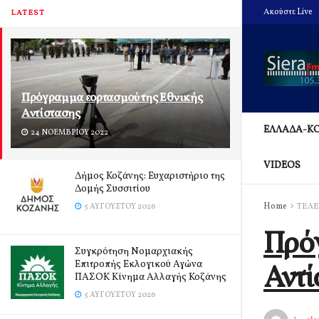
Ακούστε Live
LATEST
Πρόγραμμα εορτασμού της Εθνικής
Αντίστασης
ΕΛΛΑΔΑ-Κ
24 ΝΟΕΜΒΡΊΟΥ 2022
VIDEOS
Δήμος Κοζάνης: Ευχαριστήριο της
Δομής Συσσιτίου
Home
ΤΕΛΕ
5 ΑΥΓΟΎΣΤΟΥ 2026
Πρόγ
Συγκρότηση Νομαρχιακής
Επιτροπής Εκλογικού Αγώνα
Αντί
ΠΑΣΟΚ Κίνημα Αλλαγής Κοζάνης
5 ΑΥΓΟΎΣΤΟΥ 2026