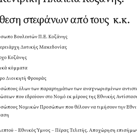
θεση στεφάνων από τους κ.κ.
σωπο Βουλευτών Π.Ε. Κοζάνης
ερειάρχη Δυτικής Μακεδονίας
ρχο Κοζάνης
ικά κόμματα
ρο Διοικητή Φρουράς
σώπους όλων των παραρτημάτων των αναγνωρισμένων αντισ
ώσεων που εδρεύουν στο Νομό εκ μέρους της Εθνικής Αντίστασ
σώπους Νομικών Προσώπων που θέλουν να τιμήσουν την Εθν
ταση
λεπτού – Εθνικός Ύμνος – Πέρας Τελετής. Αποχώρηση επισήμω