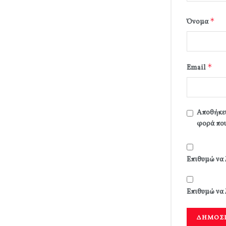
*
Όνομα
*
Email
Αποθήκευ
φορά που
Επιθυμώ να 
Επιθυμώ να 