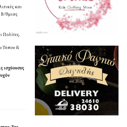
λιτικές και
ι Β/θμιας
ι Πολίτες.
υ Τύπου &
ις ισχύουσες
τυχόν