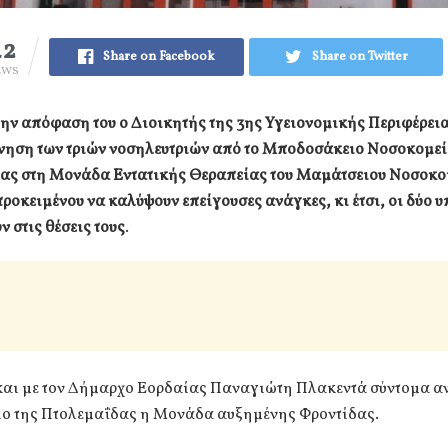
42
Share on Facebook
Share on Twitter
EWS
την απόφαση του ο Διοικητής της 3ης Υγειονομικής Περιφέρεια
ίνηση των τριών νοσηλευτριών από το Μποδοσάκειο Νοσοκομε
ας στη Μονάδα Εντατικής Θεραπείας του Μαμάτσειου Νοσοκο
ροκειμένου να καλύψουν επείγουσες ανάγκες, κι έτσι, οι δύο 
 στις θέσεις τους
.
αι με τον Δήμαρχο Εορδαίας Παναγιώτη Πλακεντά σύντομα αν
ο της Πτολεμαΐδας η Μονάδα αυξημένης Φροντίδας.