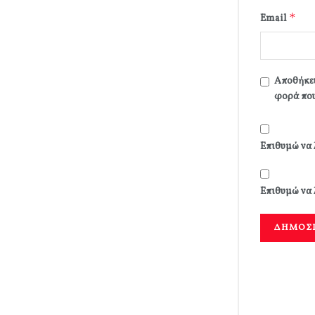
*
Email
Αποθήκευ
φορά που
Επιθυμώ να 
Επιθυμώ να 