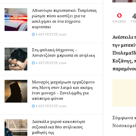
Αδιανόητο περιστατικό: Τουρίστας
0
ρώτησε πόσο κοστίζει για να
ασελγήσει σε ένα 10χρονο
SHARES
VI
κοριτσάκι
8 ΑΥΓΟΎΣΤΟΥ 2026
Ανέστειλε 
την μετακ
Στη φυλακή 66χρονος –
Πτολεμαΐδ
Αυνανιζόταν μπροστά σε ανήλικη
Κοζάνης, π
8 ΑΥΓΟΎΣΤΟΥ 2026
παραμένουν
Μοναχός μαχαίρωσε εργαζόμενο
στη Μονή στον λαιμό και ακόμη
έναν μοναχό – Συνελήφθη για
απόπειρα φόνου
8 ΑΥΓΟΎΣΤΟΥ 2026
Σύμφωνα κ
Δασκάλα χορού κακοποίησε
Νοσοκομεί
σεξουαλικά δύο ανήλικους
μαθητές της