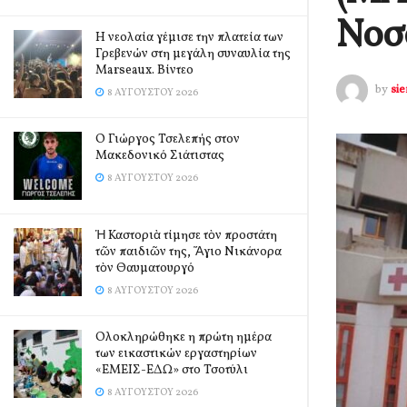
Νοσ
Η νεολαία γέμισε την πλατεία των
Γρεβενών στη μεγάλη συναυλία της
Marseaux. Βίντεο
by
si
8 ΑΥΓΟΎΣΤΟΥ 2026
Ο Γιώργος Τσελεπής στον
Μακεδονικό Σιάτιστας
8 ΑΥΓΟΎΣΤΟΥ 2026
Ἡ Καστοριὰ τίμησε τὸν προστάτη
τῶν παιδιῶν της, Ἅγιο Νικάνορα
τὸν Θαυματουργό
8 ΑΥΓΟΎΣΤΟΥ 2026
Ολοκληρώθηκε η πρώτη ημέρα
των εικαστικών εργαστηρίων
«ΕΜΕΙΣ-ΕΔΩ» στο Τσοτύλι
8 ΑΥΓΟΎΣΤΟΥ 2026