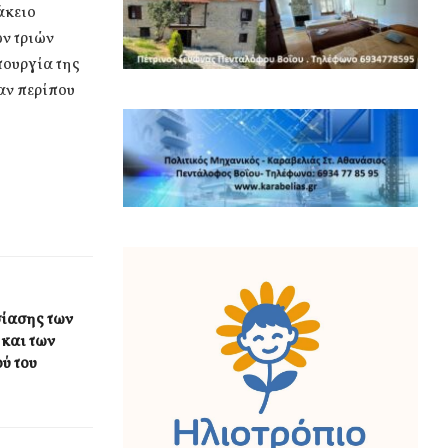
άκειο
ων τριών
τουργία της
αν περίπου
ίασης των
και των
ύ του