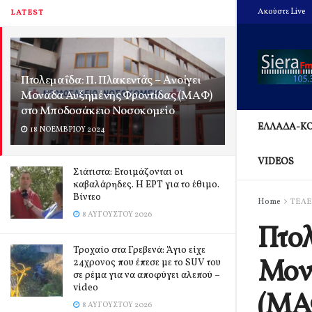
Ακούστε Live
LATEST
Πτολεμαΐδα: Π. Πλακεντάς – Aνοίγει
Μονάδα Αυξημένης Φροντίδας (ΜΑΦ)
στο Μποδοσάκειο Νοσοκομείο
ΕΛΛΑΔΑ-Κ
18 ΝΟΕΜΒΡΊΟΥ 2024
VIDEOS
Σιάτιστα: Ετοιμάζονται οι
καβαλάρηδες. Η ΕΡΤ για το έθιμο.
Βίντεο
Home
ΤΕΛΕ
8 ΑΥΓΟΎΣΤΟΥ 2026
Πτολ
Τροχαίο στα Γρεβενά: Άγιο είχε
Μον
24χρονος που έπεσε με το SUV του
σε ρέμα για να αποφύγει αλεπού –
video
(ΜΑ
8 ΑΥΓΟΎΣΤΟΥ 2026