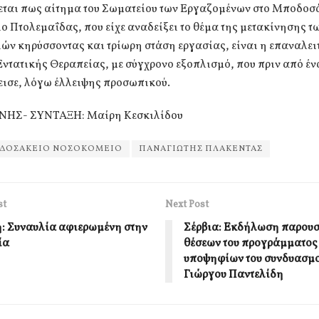
εται πως αίτημα του Σωματείου των Εργαζομένων στο Μποδοσ
 Πτολεμαΐδας, που είχε αναδείξει το θέμα της μετακίνησης τ
ών κηρύσσοντας και τρίωρη στάση εργασίας, είναι η επαναλει
ντατικής Θεραπείας, με σύγχρονο εξοπλισμό, που πριν από έν
εισε, λόγω έλλειψης προσωπικού.
ΝΗΣ- ΣΥΝΤΑΞΗ: Μαίρη Κεσκιλίδου
ΔΟΣΑΚΕΙΟ ΝΟΣΟΚΟΜΕΙΟ
ΠΑΝΑΓΙΩΤΗΣ ΠΛΑΚΕΝΤΑΣ
st
Next Post
: Συναυλία αφιερωμένη στην
Σέρβια: Εκδήλωση παρουσ
ία
θέσεων του προγράμματος 
υποψηφίων του συνδυασμο
Γιώργου Παντελίδη