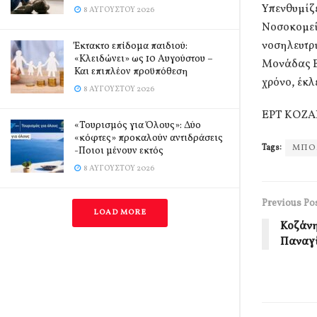
Υπενθυμίζ
8 ΑΥΓΟΎΣΤΟΥ 2026
Νοσοκομείο
νοσηλευτρι
Έκτακτο επίδομα παιδιού:
«Κλειδώνει» ως 10 Αυγούστου –
Μονάδας Ε
Και επιπλέον προϋπόθεση
χρόνο, έκλ
8 ΑΥΓΟΎΣΤΟΥ 2026
ΕΡΤ ΚΟΖΑ
«Τουρισμός για Όλους»: Δύο
«κόφτες» προκαλούν αντιδράσεις
Tags:
ΜΠΟ
-Ποιοι μένουν εκτός
8 ΑΥΓΟΎΣΤΟΥ 2026
Previous Po
LOAD MORE
Κοζάνη
Παναγ