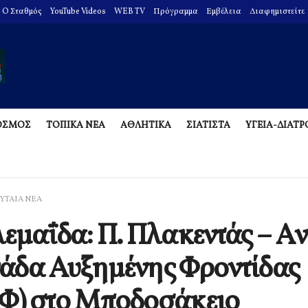
O Σταθμός
YouTube Videos
WEB TV
Πρόγραμμα
Εμβέλεια
Διαφημιστείτε
ΟΣΜΟΣ
ΤΟΠΙΚΑ ΝΕΑ
ΑΘΛΗΤΙΚΑ
ΣΙΑΤΙΣΤΑ
ΥΓΕΙΑ-ΔΙΑΤ
ΥΤΑΙΑ ΝΕΑ
εμαΐδα: Π. Πλακεντάς – Aν
άδα Αυξημένης Φροντίδας
Φ) στο Μποδοσάκειο