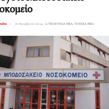
οκομείο
erafm
18 Νοεμβρίου 2024
in
ΤΕΛΕΥΤΑΙΑ ΝΕΑ
,
ΤΟΠΙΚΑ ΝΕΑ