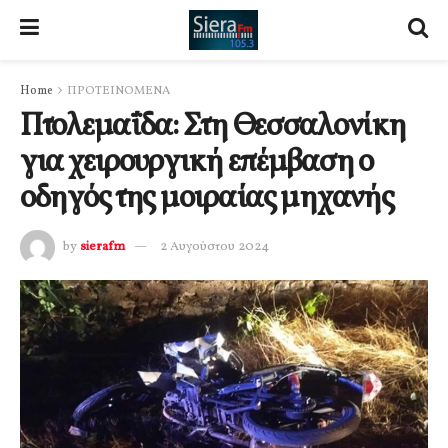
Home
ΠΡΟΤΕΙΝΟΜΕΝΑ
Πτολεμαΐδα: Στη Θεσσαλονίκη
για χειρουργική επέμβαση ο
οδηγός της μοιραίας μηχανής
by
sierafm
2 Αυγούστου 2024