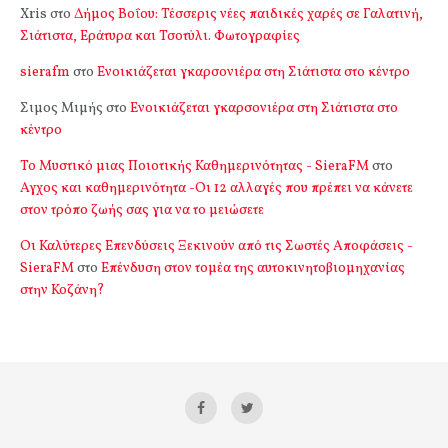
Xris
στο
Δήμος Βοΐου: Τέσσερις νέες παιδικές χαρές σε Γαλατινή,
Σιάτιστα, Εράτυρα και Τσοτύλι. Φωτογραφίες
sierafm
στο
Ενοικιάζεται γκαρσονιέρα στη Σιάτιστα στο κέντρο
Σιμος Μιμής
στο
Ενοικιάζεται γκαρσονιέρα στη Σιάτιστα στο
κέντρο
Το Μυστικό μιας Ποιοτικής Καθημερινότητας - SieraFM
στο
Αγχος και καθημερινότητα -Οι 12 αλλαγές που πρέπει να κάνετε
στον τρόπο ζωής σας για να το μειώσετε
Οι Καλύτερες Επενδύσεις Ξεκινούν από τις Σωστές Αποφάσεις -
SieraFM
στο
Επένδυση στον τομέα της αυτοκινητοβιομηχανίας
στην Κοζάνη?