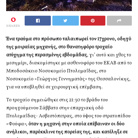
0
SHARES
Ένα τραύμα στο πρόσωπο ταλαιπωρεί τον 17χρονο, οδηγό
της μοιραίας μηχανής, στο θανατηφόρο τροχαίο
ατύχημα της περασμένης εβδομάδας
, γι’ αυτό και χθες το
μεσημέρι, διακομίστηκε με ασθενοφόρο του ΕΚΑΒ από το
Μποδοσάκειο Νοσοκομείο Πτολεμαΐδας, στο
Νοσοκομείο «Γεώργιος Γεννηματάς» της Θεσσαλονίκης,
για να υποβληθεί σε χειρουργική επέμβαση.
Το τροχαίο σημειώθηκε στις 21:30 το βράδυ του
προηγούμενου Σάββατο στην επαρχιακή οδό
Πτολεμαΐδας- Ασβεστόπετρας, στο ύψος του στρατοπέδου
«Φούφα»,
όταν η μηχανή στην οποία επέβαιναν οι δύο
ανήλικοι, παρέκκλινε της πορείας της, και κατέληξε σε