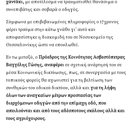
χαντάκι,
με αποτέλεσμα να τραυματισθεί θανάσιμα ο
συνεπιβάτης και σοβαρά ο οδηγός.
Σύμφωνα με επιβεβαιωμένες πληροφορίες ο 17χρονος
φέρει τραύμα στην κάτω γνάθο γι’ αυτό και
αποφασίστηκε η διακομιδή του σε Νοσοκομείο της
Θεσσαλονίκης ώστε να επουλωθεί.
Εν τω μεταξύ, ο
Πρόεδρος της Κοινότητας Ασβεστόπετρας
Βαγγέλης Γώσης, αναφέρει
σε σχετική ανάρτησή του σε
μέσα Κοινωνικής δικτύωσης, πως, σε συνεργασία με τους
τοπικούς φορείς θα αγωνιστεί για τη βελτίωση των
συνθηκών του οδικού δικτύου, αλλά και
για τη λήψη
όλων των αναγκαίων μέτρων προστασίας των
διερχόμενων οδηγών από την επίμαχη οδό, που
απειλούνται και από τους αδέσποτους σκύλους αλλά και
τους αγριόχοιρους
.