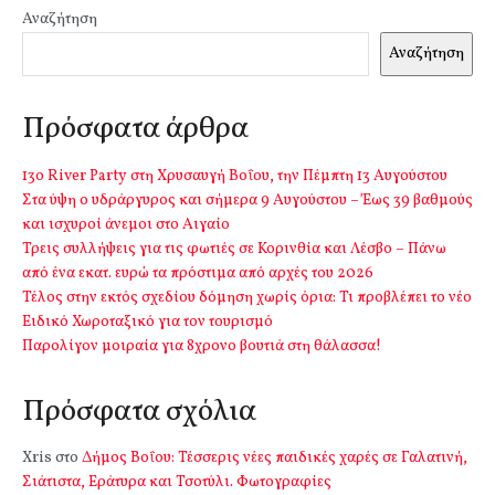
Αναζήτηση
Αναζήτηση
Πρόσφατα άρθρα
13o River Party στη Χρυσαυγή Βοΐου, την Πέμπτη 13 Αυγούστου
Στα ύψη ο υδράργυρος και σήμερα 9 Αυγούστου – Έως 39 βαθμούς
και ισχυροί άνεμοι στο Αιγαίο
Τρεις συλλήψεις για τις φωτιές σε Κορινθία και Λέσβο – Πάνω
από ένα εκατ. ευρώ τα πρόστιμα από αρχές του 2026
Τέλος στην εκτός σχεδίου δόμηση χωρίς όρια: Τι προβλέπει το νέο
Ειδικό Χωροταξικό για τον τουρισμό
Παρολίγον μοιραία για 8χρονο βουτιά στη θάλασσα!
Πρόσφατα σχόλια
Xris
στο
Δήμος Βοΐου: Τέσσερις νέες παιδικές χαρές σε Γαλατινή,
Σιάτιστα, Εράτυρα και Τσοτύλι. Φωτογραφίες