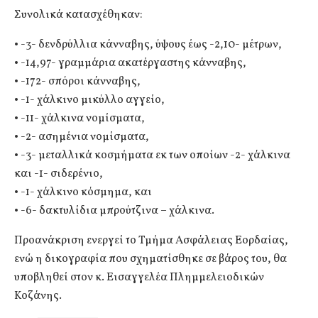
Συνολικά κατασχέθηκαν:
• -3- δενδρύλλια κάνναβης, ύψους έως -2,10- μέτρων,
• -14,97- γραμμάρια ακατέργαστης κάνναβης,
• -172- σπόροι κάνναβης,
• -1- χάλκινο μικύλλο αγγείο,
• -11- χάλκινα νομίσματα,
• -2- ασημένια νομίσματα,
• -3- μεταλλικά κοσμήματα εκ των οποίων -2- χάλκινα
και -1- σιδερένιο,
• -1- χάλκινο κόσμημα, και
• -6- δακτυλίδια μπρούτζινα – χάλκινα.
Προανάκριση ενεργεί το Τμήμα Ασφάλειας Εορδαίας,
ενώ η δικογραφία που σχηματίσθηκε σε βάρος του, θα
υποβληθεί στον κ. Εισαγγελέα Πλημμελειοδικών
Κοζάνης.