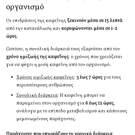
οργανισμό
Οι επιδράσεις της καφεΐνης
ξεκινούν μέσα σε 15 λεπτά
από την κατανάλωση και
κορυφώνονται μέσα σε 1-2
ώρες
.
Ωστόσο, η συνολική διάρκειά τους εξαρτάται από τον
χρόνο ημιζωής της καφεΐνης
: ο χρόνος που χρειάζεται
για να φύγει η μισή καφεΐνη από τον οργανισμό.
Χρόνος ημιζωής καφεΐνης
:
3 έως 7 ώρες
για τους
περισσότερους ανθρώπους
Συνολική διάρκεια
: Η καφεΐνη μπορεί να
παραμείνει στον οργανισμό για
6 έως 12 ώρες
,
ανάλογα με το επίπεδο μεταβολισμού και κάποιους
μεμονωμένους παράγοντες.
Παράγοντες που επηρεάζουν τη χρονική διάρκεια