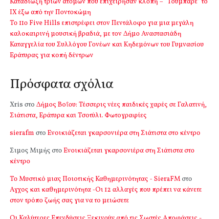
Καταδίωξη τριών ατόμων που επιχείρησαν κλοπή – “Τούμπαρε” το
ΙΧ έξω από την Ποντοκώμη
Το 11ο Five Hills επιστρέφει στον Πεντάλοφο για μια μεγάλη
καλοκαιρινή μουσική βραδιά, με τον Δήμο Αναστασιάδη
Καταγγελία του Συλλόγου Γονέων και Κηδεμόνων του Γυμνασίου
Εράτυρας για κοπή δέντρων
Πρόσφατα σχόλια
Xris
στο
Δήμος Βοΐου: Τέσσερις νέες παιδικές χαρές σε Γαλατινή,
Σιάτιστα, Εράτυρα και Τσοτύλι. Φωτογραφίες
sierafm
στο
Ενοικιάζεται γκαρσονιέρα στη Σιάτιστα στο κέντρο
Σιμος Μιμής
στο
Ενοικιάζεται γκαρσονιέρα στη Σιάτιστα στο
κέντρο
Το Μυστικό μιας Ποιοτικής Καθημερινότητας - SieraFM
στο
Αγχος και καθημερινότητα -Οι 12 αλλαγές που πρέπει να κάνετε
στον τρόπο ζωής σας για να το μειώσετε
Οι Καλύτερες Επενδύσεις Ξεκινούν από τις Σωστές Αποφάσεις -