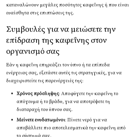
καταναλώνουν μεγάλες ποσότητες καφεΐνης ή που είναι
ευαίσθητα στις επιπτώσεις της.
Συμβουλές για να μειώσετε την
επίδραση της καφεΐνης στον
οργανισμό σας
Εάν η καφεΐνη επηρεάζει τον ύπνο ή τα επίπεδα
ενέργειας σας, εξετάστε αυτές τις στρατηγικές, για να
διαχειριστείτε τις παρενέργειές της:
Χρόνος πρόσληψης
: Αποφύγετε την καφεΐνη το
απόγευμα ή το βράδυ, για να αποτρέψετε τη
διαταραχή του ύπνου σας.
Μείνετε ενυδατωμένοι
: Πίνετε νερό για να
αποβάλλετε πιο αποτελεσματικά την καφεΐνη από
το σύστημά σας.