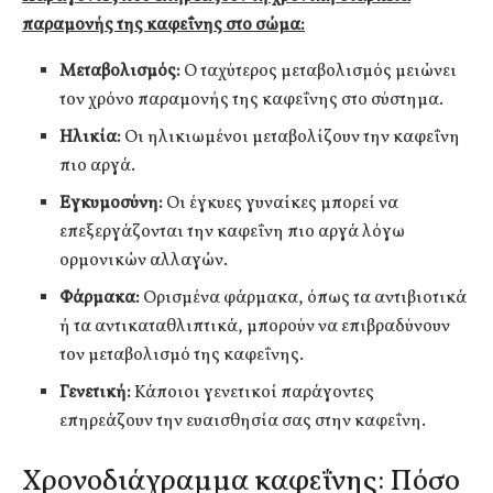
παραμονής της καφεΐνης στο σώμα:
Μεταβολισμός:
Ο ταχύτερος μεταβολισμός μειώνει
τον χρόνο παραμονής της καφεΐνης στο σύστημα.
Ηλικία:
Οι ηλικιωμένοι μεταβολίζουν την καφεΐνη
πιο αργά.
Εγκυμοσύνη:
Οι έγκυες γυναίκες μπορεί να
επεξεργάζονται την καφεΐνη πιο αργά λόγω
ορμονικών αλλαγών.
Φάρμακα:
Ορισμένα φάρμακα, όπως τα αντιβιοτικά
ή τα αντικαταθλιπτικά, μπορούν να επιβραδύνουν
τον μεταβολισμό της καφεΐνης.
Γενετική:
Κάποιοι γενετικοί παράγοντες
επηρεάζουν την ευαισθησία σας στην καφεΐνη.
Χρονοδιάγραμμα καφεΐνης: Πόσο