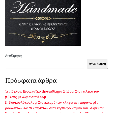
Αναζήτηση
Αναζήτηση
Πρόσφατα άρθρα
Τεντόγλου, Ευρωπαϊκό Πρωτάθλημα Στίβου: Στον τελικό του
μήκους με άλμα στα 8.26μ
Π. Κουκουλόπουλος: Στο πλευρό των πληγέντων παραγωγών
ροδάκινων και νεκταρινιών στον ευρύτερο κάμπο του Βελβεντού