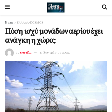
Home
ΕΛΛΑΔΑ-ΚΟΣΜΟΣ
Πόση ισχύ μονάδων αερίου έχει
ανάγκη η χώρα;
by
sierafm
11 Σεπτεμβρίου 2024