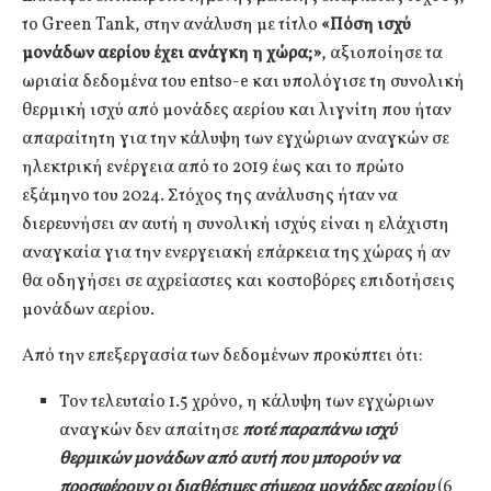
το Green Tank, στην ανάλυση με τίτλο
«Πόση ισχύ
μονάδων αερίου έχει ανάγκη η χώρα;»
, αξιοποίησε τα
ωριαία δεδομένα του entso-e και υπολόγισε τη συνολική
θερμική ισχύ από μονάδες αερίου και λιγνίτη που ήταν
απαραίτητη για την κάλυψη των εγχώριων αναγκών σε
ηλεκτρική ενέργεια από το 2019 έως και το πρώτο
εξάμηνο του 2024. Στόχος της ανάλυσης ήταν να
διερευνήσει αν αυτή η συνολική ισχύς είναι η ελάχιστη
αναγκαία για την ενεργειακή επάρκεια της χώρας ή αν
θα οδηγήσει σε αχρείαστες και κοστοβόρες επιδοτήσεις
μονάδων αερίου.
Από την επεξεργασία των δεδομένων προκύπτει ότι:
Τον τελευταίο 1.5 χρόνο, η κάλυψη των εγχώριων
αναγκών δεν απαίτησε
ποτέ
παραπάνω ισχύ
θερμικών μονάδων από αυτή που μπορούν να
προσφέρουν οι διαθέσιμες σήμερα μονάδες αερίου
(6