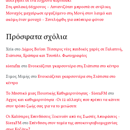
ασελγήσει σε ένα 10χρονο κοριτσάκι
Στη φυλακή 66χρονος – Αυνανιζόταν μπροστά σε ανήλικη
Μοναχός μαχαίρωσε εργαζόμενο στη Μονή στον λαιμό και
ακόμη έναν μοναχό – Συνελήφθη για απόπειρα φόνου
Πρόσφατα σχόλια
Xris
στο
Δήμος Βοΐου: Τέσσερις νέες παιδικές χαρές σε Γαλατινή,
Σιάτιστα, Εράτυρα και Τσοτύλι. Φωτογραφίες
sierafm
στο
Ενοικιάζεται γκαρσονιέρα στη Σιάτιστα στο κέντρο
Σιμος Μιμής
στο
Ενοικιάζεται γκαρσονιέρα στη Σιάτιστα στο
κέντρο
Το Μυστικό μιας Ποιοτικής Καθημερινότητας - SieraFM
στο
Αγχος και καθημερινότητα -Οι 12 αλλαγές που πρέπει να κάνετε
στον τρόπο ζωής σας για να το μειώσετε
Οι Καλύτερες Επενδύσεις Ξεκινούν από τις Σωστές Αποφάσεις -
SieraFM
στο
Επένδυση στον τομέα της αυτοκινητοβιομηχανίας
στην Κοζάνη?