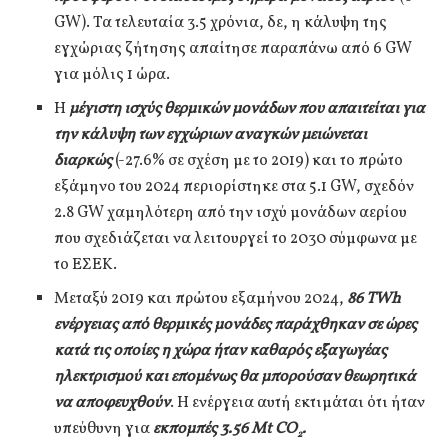
GW). Τα τελευταία 3.5 χρόνια, δε, η κάλυψη της
εγχώριας ζήτησης απαίτησε παραπάνω από 6 GW
για μόλις 1 ώρα.
Η
μέγιστη ισχύς θερμικών μονάδων που απαιτείται για
την κάλυψη των εγχώριων αναγκών μειώνεται
διαρκώς
(-27.6% σε σχέση με το 2019) και το πρώτο
εξάμηνο του 2024 περιορίστηκε στα 5.1 GW, σχεδόν
2.8 GW χαμηλότερη από την ισχύ μονάδων αερίου
που σχεδιάζεται να λειτουργεί το 2030 σύμφωνα με
το ΕΣΕΚ.
Μεταξύ 2019 και πρώτου εξαμήνου 2024,
86 Τ
Wh
ενέργειας από θερμικές μονάδες παράχθηκαν σε ώρες
κατά τις οποίες η χώρα ήταν καθαρός εξαγωγέας
ηλεκτρισμού και επομένως θα μπορούσαν θεωρητικά
να αποφευχθούν
. Η ενέργεια αυτή εκτιμάται ότι ήταν
υπεύθυνη για
εκπομπές 3.56
Mt
CO
.
2