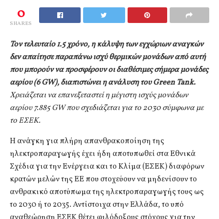
0
SHARES
Τον τελευταίο 1.5 χρόνο, η κάλυψη των εγχώριων αναγκών
δεν απαίτησε παραπάνω ισχύ θερμικών μονάδων από αυτή
που μπορούν να προσφέρουν οι διαθέσιμες σήμερα μονάδες
αερίου (6
GW
), διαπιστώνει η ανάλυση του
Green
Tank
.
Χρειάζεται να επανεξεταστεί η μέγιστη ισχύς μονάδων
αερίου 7.885
GW
που σχεδιάζεται για το 2030 σύμφωνα με
το ΕΣΕΚ.
Η ανάγκη για πλήρη απανθρακοποίηση της
ηλεκτροπαραγωγής έχει ήδη αποτυπωθεί στα Εθνικά
Σχέδια για την Ενέργεια και το Κλίμα (ΕΣΕΚ) διαφόρων
κρατών μελών της ΕΕ που στοχεύουν να μηδενίσουν το
ανθρακικό αποτύπωμα της ηλεκτροπαραγωγής τους ως
το 2030 ή το 2035. Αντίστοιχα στην Ελλάδα, το υπό
αναθεώρηση ΕΣΕΚ θέτει φιλόδοξους στόχους για την