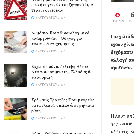
φωνή συγγενών και ζητούν λύτρα –
Τι λένε οι ειδικοί
0
6 ΑΥΓΟΎΣΤΟΥ 2026
SHARES
VI
Δημόσιο: Ποια δικαιολογητικά
Για χιλιάδ
καταργούνται – Οδηγός για
πολίτες & επιχειρήσεις
έχουν γίνε
6 ΑΥΓΟΎΣΤΟΥ 2026
δεχόμαστε
αλλαγή πα
Έρχεται σπάνια έκλειψη Ηλίου-
προϊόντα.
Από ποια σημεία της Ελλάδας θα
είναι ορατή
6 ΑΥΓΟΎΣΤΟΥ 2026
Χρέη στις Τράπεζες: Έτσι μπορείτε
να τα βλέπετε online & σε μηνιαία
βάση
Η λύση υπά
6 ΑΥΓΟΎΣΤΟΥ 2026
3471/2006.
κλήσεις. Κ
Δήμος Κοζάνης: Ευχαριστήριο της