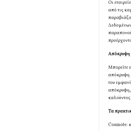
Οι εταιρεί
από τις κα
παραβιάζο
Δεδομένων
παραπονού
προέρχοντα
Απόκρυψη 
Μπορείτε ε
απόκρυψη α
του εμφανί
απόκρυψη, 
καλούντος 
Τα πρακτικ
Cosmote: κ