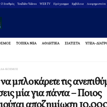
O Σταθμός
YouTube Videos
WEB TV
Πρόγραμμα
Εμβέλεια
Διαφημιστείτε
ΟΣΜΟΣ
ΤΟΠΙΚΑ ΝΕΑ
ΑΘΛΗΤΙΚΑ
ΣΙΑΤΙΣΤΑ
ΥΓΕΙΑ-ΔΙΑΤ
ΑΔΑ-ΚΟΣΜΟΣ
να μπλοκάρετε τις ανεπιθύ
εις μία για πάντα – Ποιος
ιούται αποζημίωση 10.00