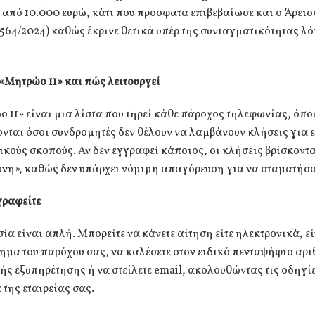
 από 10.000 ευρώ, κάτι που πρόσφατα επιβεβαίωσε και ο Άρει
64/2024) καθώς έκρινε θετικά υπέρ της συνταγματικότητας λ
ο «Μητρώο 11» και πώς λειτουργεί
 11» είναι μια λίστα που τηρεί κάθε πάροχος τηλεφωνίας, όπο
ται όσοι συνδρομητές δεν θέλουν να λαμβάνουν κλήσεις για 
κούς σκοπούς. Αν δεν εγγραφεί κάποιος, οι κλήσεις βρίσκοντα
ώνη», καθώς δεν υπάρχει νόμιμη απαγόρευση για να σταματήσο
γραφείτε
ία είναι απλή. Μπορείτε να κάνετε αίτηση είτε ηλεκτρονικά, εί
μα του παρόχου σας, να καλέσετε στον ειδικό πενταψήφιο αρ
ς εξυπηρέτησης ή να στείλετε email, ακολουθώντας τις οδηγί
 της εταιρείας σας.