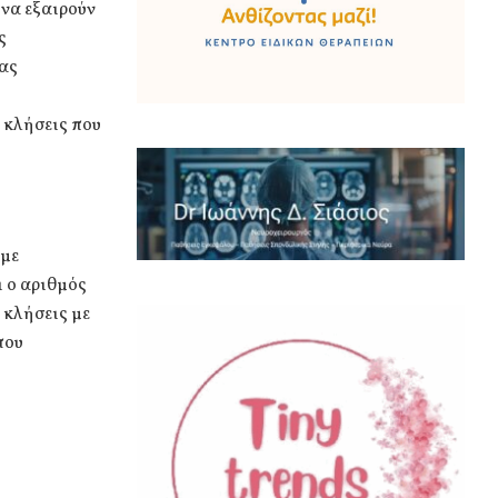
 να εξαιρούν
ς
ίας
 κλήσεις που
 με
ι ο αριθμός
 κλήσεις με
του