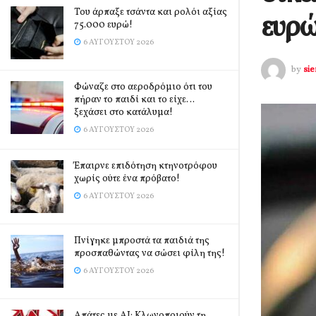
Του άρπαξε τσάντα και ρολόι αξίας
ευρ
75.000 ευρώ!
6 ΑΥΓΟΎΣΤΟΥ 2026
by
si
Φώναζε στο αεροδρόμιο ότι του
πήραν το παιδί και το είχε…
ξεχάσει στο κατάλυμα!
6 ΑΥΓΟΎΣΤΟΥ 2026
Έπαιρνε επιδότηση κτηνοτρόφου
χωρίς ούτε ένα πρόβατο!
6 ΑΥΓΟΎΣΤΟΥ 2026
Πνίγηκε μπροστά τα παιδιά της
προσπαθώντας να σώσει φίλη της!
6 ΑΥΓΟΎΣΤΟΥ 2026
Απάτες με AI: Κλωνοποιούν τη