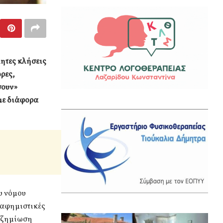
μητες κλήσεις
ρες,
σουν»
με διάφορα
ου νόμου
διαφημιστικές
ποζημίωση