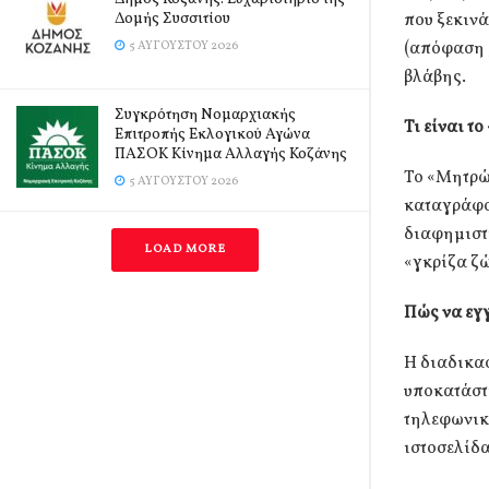
Δομής Συσσιτίου
που ξεκινά
(απόφαση 5
5 ΑΥΓΟΎΣΤΟΥ 2026
βλάβης.
Συγκρότηση Νομαρχιακής
Τι είναι τ
Επιτροπής Εκλογικού Αγώνα
ΠΑΣΟΚ Κίνημα Αλλαγής Κοζάνης
Το «Μητρώο
5 ΑΥΓΟΎΣΤΟΥ 2026
καταγράφον
διαφημιστι
LOAD MORE
«γκρίζα ζ
Πώς να εγ
Η διαδικασ
υποκατάστη
τηλεφωνική
ιστοσελίδα