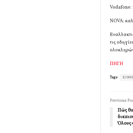
Vodafone: 
NOVA: καλ
Εναλλακτικ
τις οδηγίε
ολοκληρώνε
ΠΗΓΗ
Tags:
ΚΙΝ
Previous Po
Πώς θα 
δικαιο
Όλους