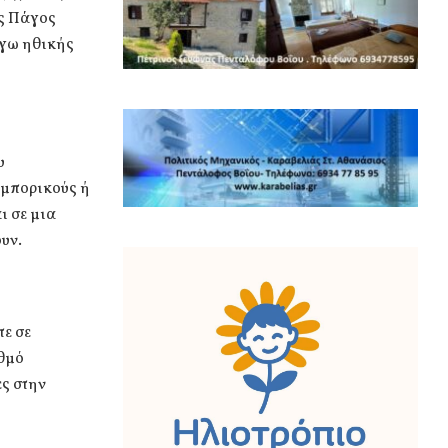
ος Πάγος
όγω ηθικής
υ
εμπορικούς ή
ι σε μια
υν.
τε σε
ιθμό
ες στην