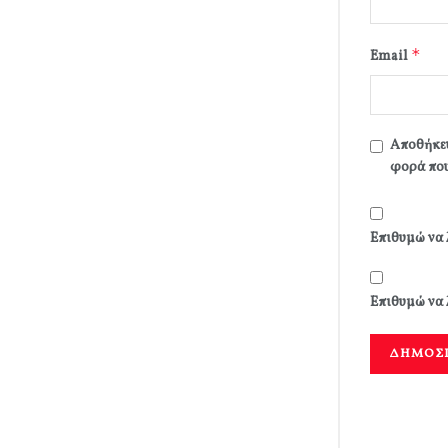
*
Email
Αποθήκευ
φορά που
Επιθυμώ να 
Επιθυμώ να 