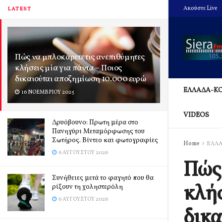
Ακούστε Live
LATEST
Πώς να μπλοκάρετε τις ανεπιθύμητες
κλήσεις μία για πάντα – Ποιος
δικαιούται αποζημίωση 10.000 ευρώ
ΕΛΛΑΔΑ-Κ
16 ΝΟΕΜΒΡΊΟΥ 2025
VIDEOS
Δρυόβουνο: Πρωτη μέρα στο
Πανηγύρι Μεταμόρφωσης του
Σωτήρος. Βίντεο και φωτογραφίες
Home
ΕΛΛ
6 ΑΥΓΟΎΣΤΟΥ 2026
Πώς 
Συνήθειες μετά το φαγητό που θα
κλήσ
ρίξουν τη χοληστερόλη
6 ΑΥΓΟΎΣΤΟΥ 2026
δικα