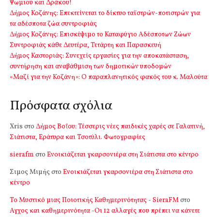
Ψωμιού και Δράκου!
Δήμος Κοζάνης: Επεκτείνεται το δίκτυο ταϊστρών-ποτιστρών για
τα αδέσποτα ζώα συντροφιάς
Δήμος Κοζάνης: Επισκέψιμο το Καταφύγιο Αδέσποτων Ζώων
Συντροφιάς κάθε Δευτέρα, Τετάρτη και Παρασκευή
Δήμος Καστοριάς: Συνεχείς εργασίες για την αποκατάσταση,
συντήρηση και αναβάθμιση των δημοτικών υποδομών
«Μαζί για την Κοζάνη»: Ο παραπλανητικός φακός του κ. Μαλούτα
Πρόσφατα σχόλια
Xris
στο
Δήμος Βοΐου: Τέσσερις νέες παιδικές χαρές σε Γαλατινή,
Σιάτιστα, Εράτυρα και Τσοτύλι. Φωτογραφίες
sierafm
στο
Ενοικιάζεται γκαρσονιέρα στη Σιάτιστα στο κέντρο
Σιμος Μιμής
στο
Ενοικιάζεται γκαρσονιέρα στη Σιάτιστα στο
κέντρο
Το Μυστικό μιας Ποιοτικής Καθημερινότητας - SieraFM
στο
Αγχος και καθημερινότητα -Οι 12 αλλαγές που πρέπει να κάνετε