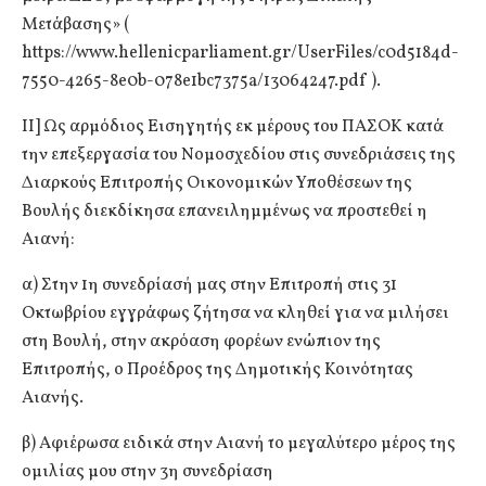
Μετάβασης» (
https://www.hellenicparliament.gr/UserFiles/c0d5184d-
7550-4265-8e0b-078e1bc7375a/13064247.pdf ).
ΙΙ] Ως αρμόδιος Εισηγητής εκ μέρους του ΠΑΣΟΚ κατά
την επεξεργασία του Νομοσχεδίου στις συνεδριάσεις της
Διαρκούς Επιτροπής Οικονομικών Υποθέσεων της
Βουλής διεκδίκησα επανειλημμένως να προστεθεί η
Αιανή:
α) Στην 1η συνεδρίασή μας στην Επιτροπή στις 31
Οκτωβρίου εγγράφως ζήτησα να κληθεί για να μιλήσει
στη Βουλή, στην ακρόαση φορέων ενώπιον της
Επιτροπής, ο Προέδρος της Δημοτικής Κοινότητας
Αιανής.
β) Αφιέρωσα ειδικά στην Αιανή το μεγαλύτερο μέρος της
ομιλίας μου στην 3η συνεδρίαση