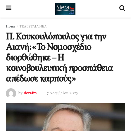
Home
ΤΕΛΕΥΤΑΙΑ ΝΕΑ
Π. Κουκουλόπουλος για την
Αιανή: «Το Νομοσχέδιο
διορθώθηκε – Η
κοινοβουλευτική προσπάθεια
απέδωσε καρπούς»
by
sierafm
7 Νοεμβρίου 2025