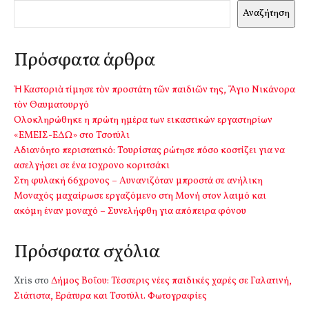
Αναζήτηση
Πρόσφατα άρθρα
Ἡ Καστοριὰ τίμησε τὸν προστάτη τῶν παιδιῶν της, Ἅγιο Νικάνορα
τὸν Θαυματουργό
Ολοκληρώθηκε η πρώτη ημέρα των εικαστικών εργαστηρίων
«ΕΜΕΙΣ-ΕΔΩ» στο Τσοτύλι
Αδιανόητο περιστατικό: Τουρίστας ρώτησε πόσο κοστίζει για να
ασελγήσει σε ένα 10χρονο κοριτσάκι
Στη φυλακή 66χρονος – Αυνανιζόταν μπροστά σε ανήλικη
Μοναχός μαχαίρωσε εργαζόμενο στη Μονή στον λαιμό και
ακόμη έναν μοναχό – Συνελήφθη για απόπειρα φόνου
Πρόσφατα σχόλια
Xris
στο
Δήμος Βοΐου: Τέσσερις νέες παιδικές χαρές σε Γαλατινή,
Σιάτιστα, Εράτυρα και Τσοτύλι. Φωτογραφίες