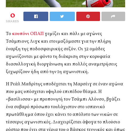
0
SHARES
Το
κουπόνι ΟΠΑΠ
γεμίζει και πάλι με αγώνες
Τσάμπιονς Λιγκ και ετοιμαζόμαστε για την πλήρη
έναρξη της ποδοσφαιρικής σεζόν. Οι 32 ομάδες
αγωνίζονται με φόντο τη διάκριση στην κορυφαία
διασυλλογική διοργάνωση και πολλές αναμετρήσεις
ξεχωρίζουν ήδη από την 1η αγωνιστική.
Η Ρεάλ Μαδρίτης υποδέχεται τη Μαρσέιγ σε έναν αγώνα
που μας υπόσχεται υψηλού επιπέδου θέαμα. Η
«βασίλισσα» με προπονητή τον Τσάμπι Αλόνσο, βγάζει
ένα σοβαρό πρόσωπο τουλάχιστον στο ισπανικό
πρωτάθλημα όπου έχει κάνει το απόλυτο των νικών σε
τέσσερις αγωνιστικές. Διαχειρίζεται άψογα το πλούσιο
ρόστερ που έχει στα χέρια του ο Βάσκος τεχνικός και όπως