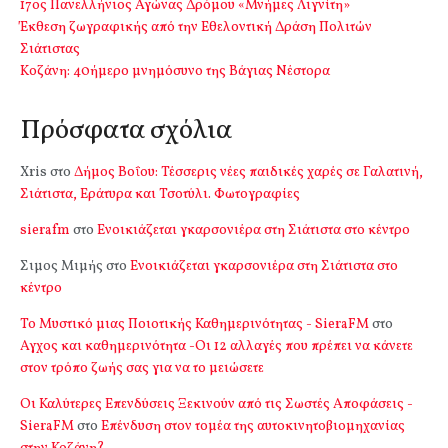
17ος Πανελλήνιος Αγώνας Δρόμου «Μνήμες Λιγνίτη»
Έκθεση ζωγραφικής από την Εθελοντική Δράση Πολιτών
Σιάτιστας
Kοζάνη: 40ήμερο μνημόσυνο της Βάγιας Νέστορα
Πρόσφατα σχόλια
Xris
στο
Δήμος Βοΐου: Τέσσερις νέες παιδικές χαρές σε Γαλατινή,
Σιάτιστα, Εράτυρα και Τσοτύλι. Φωτογραφίες
sierafm
στο
Ενοικιάζεται γκαρσονιέρα στη Σιάτιστα στο κέντρο
Σιμος Μιμής
στο
Ενοικιάζεται γκαρσονιέρα στη Σιάτιστα στο
κέντρο
Το Μυστικό μιας Ποιοτικής Καθημερινότητας - SieraFM
στο
Αγχος και καθημερινότητα -Οι 12 αλλαγές που πρέπει να κάνετε
στον τρόπο ζωής σας για να το μειώσετε
Οι Καλύτερες Επενδύσεις Ξεκινούν από τις Σωστές Αποφάσεις -
SieraFM
στο
Επένδυση στον τομέα της αυτοκινητοβιομηχανίας