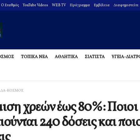
O Σταθμός
YouTube Videos
WEB TV
Πρόγραμμα
Εμβέλεια
Διαφημιστείτε
ΟΣΜΟΣ
ΤΟΠΙΚΑ ΝΕΑ
ΑΘΛΗΤΙΚΑ
ΣΙΑΤΙΣΤΑ
ΥΓΕΙΑ-ΔΙΑΤ
ΑΔΑ-ΚΟΣΜΟΣ
ιση χρεών έως 80%: Ποιοι
ιούνται 240 δόσεις και ποι
ις