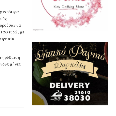
 μικρότερα
σούς
πορούσαν να
.500 ευρώ, με
 μηνιαία
 τη ρύθμιση
ενους μήνες