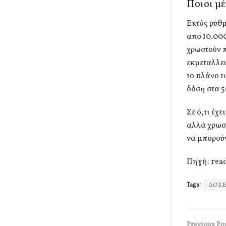
Ποιοι μέ
Εκτός ρύθμ
από 10.000
χρωστούν π
εκμεταλλευ
το πλάνο τ
δόση στα 5
Σε ό,τι έχ
αλλά χρωστ
να μπορούν
Πηγή: rea
Tags:
ΔΟΣΕ
Previous Po