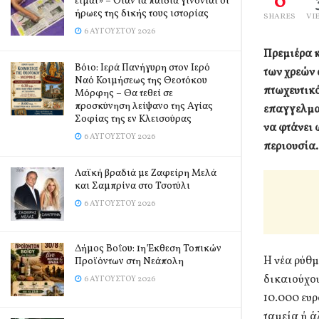
0
είμαι» – Όταν τα παιδιά γίνονται οι
ήρωες της δικής τους ιστορίας
SHARES
VI
6 ΑΥΓΟΎΣΤΟΥ 2026
Πρεμιέρα κ
Βόιο: Ιερά Πανήγυρη στον Ιερό
των χρεών 
Ναό Κοιμήσεως της Θεοτόκου
πτωχευτικό
Μόρφης – Θα τεθεί σε
προσκύνηση λείψανο της Αγίας
επαγγελματ
Σοφίας της εν Κλεισούρας
να φτάνει 
6 ΑΥΓΟΎΣΤΟΥ 2026
περιουσία.
Λαϊκή βραδιά με Ζαφείρη Μελά
και Σαμπρίνα στο Τσοτύλι
6 ΑΥΓΟΎΣΤΟΥ 2026
Δήμος Βοΐου: 1η Έκθεση Τοπικών
H νέα ρύθμ
Προϊόντων στη Νεάπολη
δικαιούχου
6 ΑΥΓΟΎΣΤΟΥ 2026
10.000 ευρ
ταμεία ή ά