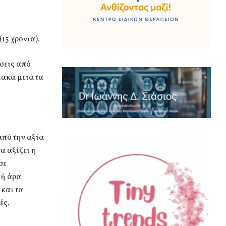
15 χρόνια).
σεις από
ιακά μετά τα
από την αξία
α αξίζει η
σε
τή άρα
 και τα
ές.