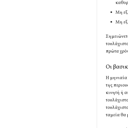
καθορί
Μη εξ
Μη εξ
Σημειώνετ
τουλάχιστο
πρώτα χρό
Οι βασικ
Η μηνιαία 
της περιου
κινητή ή α
τουλάχιστο
τουλάχιστο
ταμεία θα 