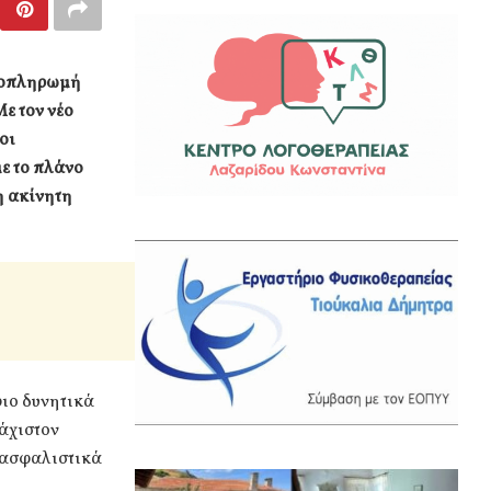
αποπληρωμή
ε τον νέο
οι
με το πλάνο
λη ακίνητη
ριο δυνητικά
άχιστον
, ασφαλιστικά