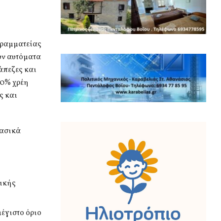
Γραμματείας
υν αυτόματα
άπεζες και
80% χρέη
ς και
βασικά
.
νικής
μέγιστο όριο