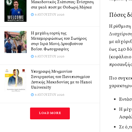
Μακεδονικός Σιάτιστας: Ενίσχυση
στα γκολ ποστ με Θοδωρή Μήτκα
Πόσες δό
6 ΑΥΓΟΎΣΤΟΥ 2026
Η ρύθμιση 
Η μεγάλη εορτή της
Διαχείριση
Μεταμορφώσεως του Σωτήρος
με αλγόριθ
στην Ιερά Μονή Δρυοβούνου
έως 240 δό
Βοΐου. Φωτογραφίες
(κεφάλαιο 
6 ΑΥΓΟΎΣΤΟΥ 2026
προσαυξήσ
Υπογραφή Μνημονίου
Συνεργασίας του Πανεπιστημίου
Πιο συγκεκ
Δυτικής Μακεδονίας με το Hanoi
χαρακτηρι
University
6 ΑΥΓΟΎΣΤΟΥ 2026
Εντάσ
Η μέγ
LOAD MORE
Ασφάλ
Σε ό,