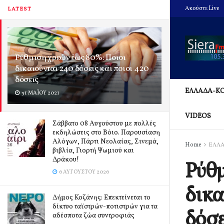
Ακούστε Live
LATEST
Ρύθμιση χρεών έως 80%: Ποιοι
δικαιούνται 240 δόσεις και ποιοι 420
δόσεις
ΕΛΛΑΔΑ-Κ
31 ΜΑΪ́ΟΥ 2021
VIDEOS
Σάββατο 08 Αυγούστου με πολλές
εκδηλώσεις στο Βόιο. Παρουσίαση
Αλόγων, Πάρτι Νεολαίας, Σινεμά,
Home
ΕΛΛ
βιβλία, Γιορτή Ψωμιού και
Δράκου!
Ρύθμ
6 ΑΥΓΟΎΣΤΟΥ 2026
δικα
Δήμος Κοζάνης: Επεκτείνεται το
δίκτυο ταϊστρών-ποτιστρών για τα
δόσε
αδέσποτα ζώα συντροφιάς