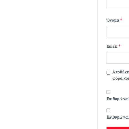
*
Όνομα
*
Email
Αποθήκευ
φορά που
Επιθυμώ να 
Επιθυμώ να 