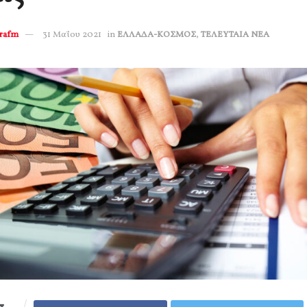
erafm
31 Μαΐου 2021
in
ΕΛΛΑΔΑ-ΚΟΣΜΟΣ
,
ΤΕΛΕΥΤΑΙΑ ΝΕΑ