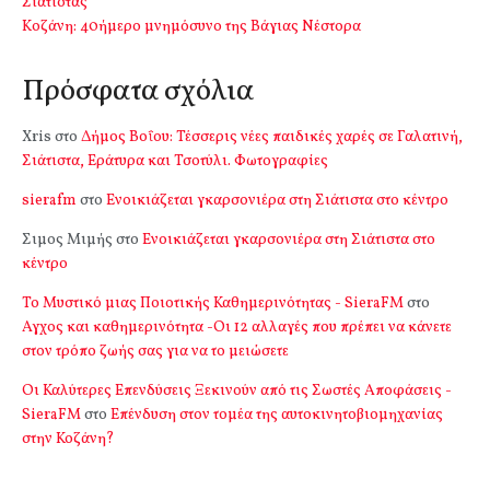
Σιάτιστας
Kοζάνη: 40ήμερο μνημόσυνο της Βάγιας Νέστορα
Πρόσφατα σχόλια
Xris
στο
Δήμος Βοΐου: Τέσσερις νέες παιδικές χαρές σε Γαλατινή,
Σιάτιστα, Εράτυρα και Τσοτύλι. Φωτογραφίες
sierafm
στο
Ενοικιάζεται γκαρσονιέρα στη Σιάτιστα στο κέντρο
Σιμος Μιμής
στο
Ενοικιάζεται γκαρσονιέρα στη Σιάτιστα στο
κέντρο
Το Μυστικό μιας Ποιοτικής Καθημερινότητας - SieraFM
στο
Αγχος και καθημερινότητα -Οι 12 αλλαγές που πρέπει να κάνετε
στον τρόπο ζωής σας για να το μειώσετε
Οι Καλύτερες Επενδύσεις Ξεκινούν από τις Σωστές Αποφάσεις -
SieraFM
στο
Επένδυση στον τομέα της αυτοκινητοβιομηχανίας
στην Κοζάνη?