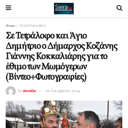
Home
ΤΕΛΕΥΤΑΙΑ ΝΕΑ
Σε Τετράλοφο και Άγιο
Δημήτριο ο Δήμαρχος Κοζάνης
Γιάννης Κοκκαλιάρης για το
έθιμο των Μωμόγερων
(Βίντεο+Φωτογραφίες)
by
sierafm
26 Δεκεμβρίου 2024