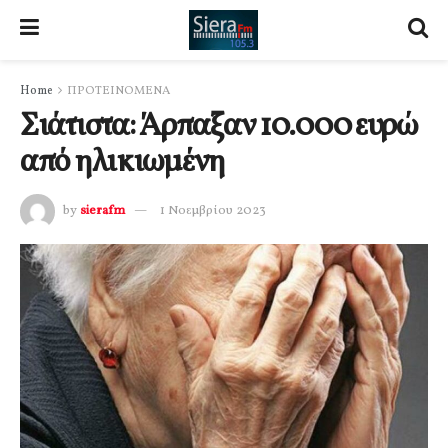
Home
ΠΡΟΤΕΙΝΟΜΕΝΑ
Σιάτιστα: Άρπαξαν 10.000 ευρώ
από ηλικιωμένη
by
sierafm
1 Νοεμβρίου 2023