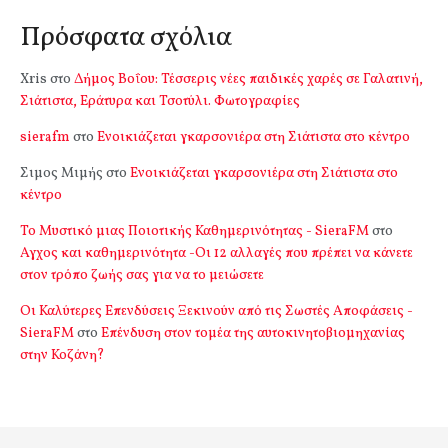
Πρόσφατα σχόλια
Xris
στο
Δήμος Βοΐου: Τέσσερις νέες παιδικές χαρές σε Γαλατινή,
Σιάτιστα, Εράτυρα και Τσοτύλι. Φωτογραφίες
sierafm
στο
Ενοικιάζεται γκαρσονιέρα στη Σιάτιστα στο κέντρο
Σιμος Μιμής
στο
Ενοικιάζεται γκαρσονιέρα στη Σιάτιστα στο
κέντρο
Το Μυστικό μιας Ποιοτικής Καθημερινότητας - SieraFM
στο
Αγχος και καθημερινότητα -Οι 12 αλλαγές που πρέπει να κάνετε
στον τρόπο ζωής σας για να το μειώσετε
Οι Καλύτερες Επενδύσεις Ξεκινούν από τις Σωστές Αποφάσεις -
SieraFM
στο
Επένδυση στον τομέα της αυτοκινητοβιομηχανίας
στην Κοζάνη?