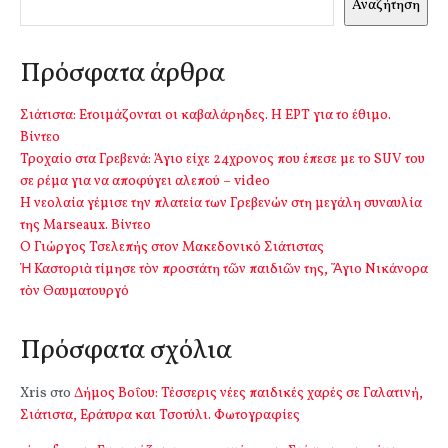
Αναζήτηση
Πρόσφατα άρθρα
Σιάτιστα: Ετοιμάζονται οι καβαλάρηδες. Η ΕΡΤ για το έθιμο.
Βίντεο
Τροχαίο στα Γρεβενά: Άγιο είχε 24χρονος που έπεσε με το SUV του
σε ρέμα για να αποφύγει αλεπού – video
Η νεολαία γέμισε την πλατεία των Γρεβενών στη μεγάλη συναυλία
της Marseaux. Βίντεο
Ο Γιώργος Τσελεπής στον Μακεδονικό Σιάτιστας
Ἡ Καστοριὰ τίμησε τὸν προστάτη τῶν παιδιῶν της, Ἅγιο Νικάνορα
τὸν Θαυματουργό
Πρόσφατα σχόλια
Xris
στο
Δήμος Βοΐου: Τέσσερις νέες παιδικές χαρές σε Γαλατινή,
Σιάτιστα, Εράτυρα και Τσοτύλι. Φωτογραφίες