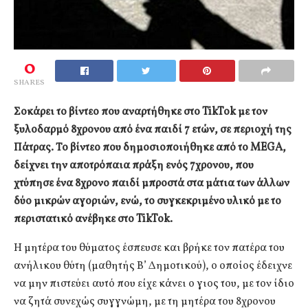
0
SHARES
Σοκάρει το βίντεο που αναρτήθηκε στο TikTok με τον
ξυλοδαρμό 8χρονου από ένα παιδί 7 ετών, σε περιοχή της
Πάτρας. Το βίντεο που δημοσιοποιήθηκε από το MEGA,
δείχνει την αποτρόπαια πράξη ενός 7χρονου, που
χτύπησε ένα 8χρονο παιδί μπροστά στα μάτια των άλλων
δύο μικρών αγοριών, ενώ, το συγκεκριμένο υλικό με το
περιστατικό ανέβηκε στο TikTok.
Η μητέρα του θύματος έσπευσε και βρήκε τον πατέρα του
ανήλικου θύτη (μαθητής Β’ Δημοτικού), ο οποίος έδειχνε
να μην πιστεύει αυτό που είχε κάνει ο γιος του, με τον ίδιο
να ζητά συνεχώς συγγνώμη, με τη μητέρα του 8χρονου