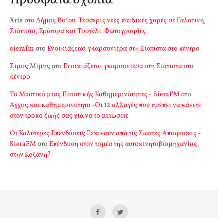
Πρόσφατα σχόλια
Xris
στο
Δήμος Βοΐου: Τέσσερις νέες παιδικές χαρές σε Γαλατινή,
Σιάτιστα, Εράτυρα και Τσοτύλι. Φωτογραφίες
sierafm
στο
Ενοικιάζεται γκαρσονιέρα στη Σιάτιστα στο κέντρο
Σιμος Μιμής
στο
Ενοικιάζεται γκαρσονιέρα στη Σιάτιστα στο
κέντρο
Το Μυστικό μιας Ποιοτικής Καθημερινότητας - SieraFM
στο
Αγχος και καθημερινότητα -Οι 12 αλλαγές που πρέπει να κάνετε
στον τρόπο ζωής σας για να το μειώσετε
Οι Καλύτερες Επενδύσεις Ξεκινούν από τις Σωστές Αποφάσεις -
SieraFM
στο
Επένδυση στον τομέα της αυτοκινητοβιομηχανίας
στην Κοζάνη?