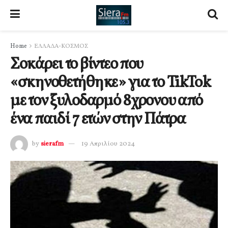
Home
ΕΛΛΑΔΑ-ΚΟΣΜΟΣ
Σοκάρει το βίντεο που
«σκηνοθετήθηκε» για το TikTok
με τον ξυλοδαρμό 8χρονου από
ένα παιδί 7 ετών στην Πάτρα
by
sierafm
19 Απριλίου 2024