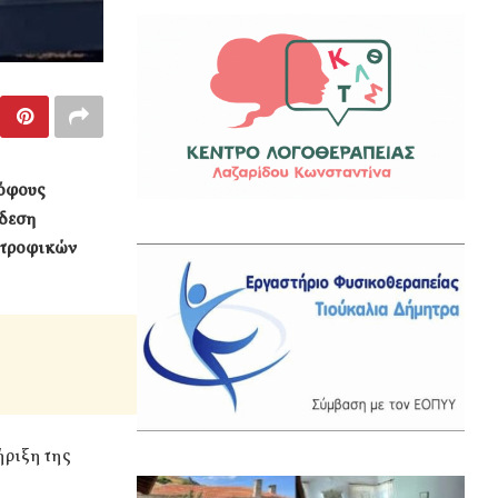
ρόφους
νδεση
οτροφικών
ήριξη της