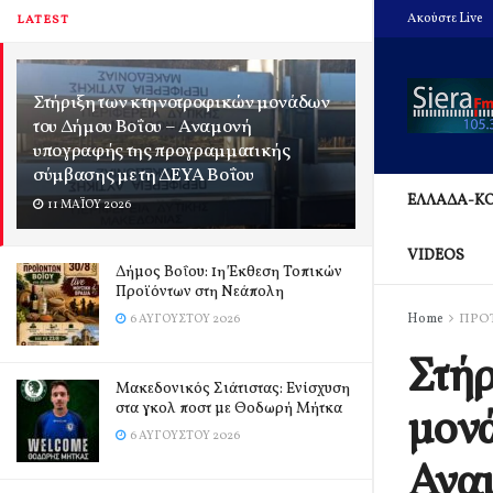
Ακούστε Live
LATEST
Στήριξη των κτηνοτροφικών μονάδων
του Δήμου Βοΐου – Αναμονή
υπογραφής της προγραμματικής
σύμβασης με τη ΔΕΥΑ Βοΐου
ΕΛΛΑΔΑ-Κ
11 ΜΑΪ́ΟΥ 2026
VIDEOS
Δήμος Βοΐου: 1η Έκθεση Τοπικών
Προϊόντων στη Νεάπολη
Home
ΠΡΟ
6 ΑΥΓΟΎΣΤΟΥ 2026
Στήρ
Μακεδονικός Σιάτιστας: Ενίσχυση
στα γκολ ποστ με Θοδωρή Μήτκα
μονά
6 ΑΥΓΟΎΣΤΟΥ 2026
Ανα