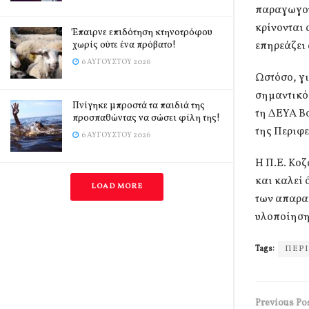
παραγωγούς
κρίνονται
Έπαιρνε επιδότηση κτηνοτρόφου
χωρίς ούτε ένα πρόβατο!
επηρεάζει 
6 ΑΥΓΟΎΣΤΟΥ 2026
Ωστόσο, γ
σημαντικό
Πνίγηκε μπροστά τα παιδιά της
τη ΔΕΥΑ Βο
προσπαθώντας να σώσει φίλη της!
της Περιφ
6 ΑΥΓΟΎΣΤΟΥ 2026
Η Π.Ε. Κο
και καλεί
LOAD MORE
των απαρα
υλοποίηση 
Tags:
ΠΕΡΙ
Previous Po