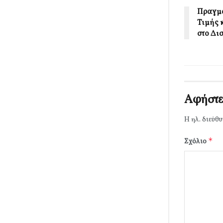
Πραγμα
Τιμής 
στο Δι
Αφήστε
Η ηλ. διεύθυ
*
Σχόλιο