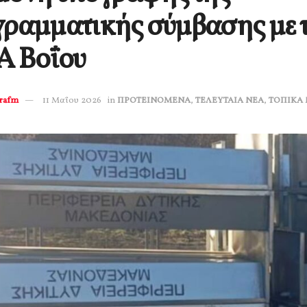
ραμματικής σύμβασης με 
Α Βοΐου
erafm
11 Μαΐου 2026
in
ΠΡΟΤΕΙΝΟΜΕΝΑ
,
ΤΕΛΕΥΤΑΙΑ ΝΕΑ
,
ΤΟΠΙΚΑ 