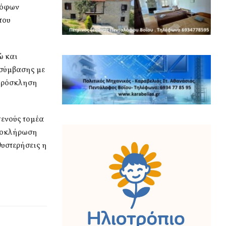
ρόφων
που
ώ και
 σύμβασης με
 πρόσκληση
γενούς τομέα
ολοκλήρωση
υστερήσεις η