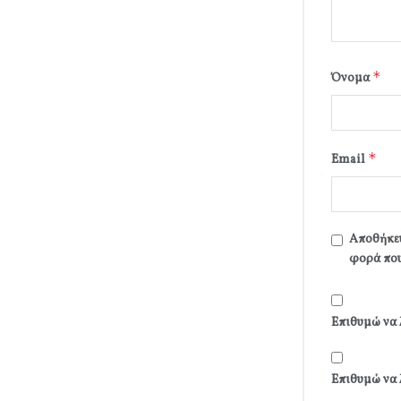
*
Όνομα
*
Email
Αποθήκευ
φορά που
Επιθυμώ να 
Επιθυμώ να 