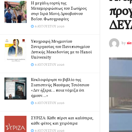
Η μεγάλη εορτή της
προγ
Μεταμορφώσεως του Σωτήρος
στην Ιερά Μονή Δρυοβούνου
Βοΐου. Φωτογραφίες
ΔΕΥ
6 ΑΥΓΟΎΣΤΟΥ 2026
Υπογραφή Μνημονίου
by
si
Συνεργασίας του Πανεπιστημίου
Δυτικής Μακεδονίας με το Hanoi
University
6 ΑΥΓΟΎΣΤΟΥ 2026
Κυκλοφόρησε το βιβλίο της
Σιατιστινής Ναούμας Τσιότσιου
«Δεν ήξερα… ποια νόμιζα ότι
ήμουν…»
6 ΑΥΓΟΎΣΤΟΥ 2026
ΣΥΡΙΖΑ: Κάθε πέρσι και καλύτερα,
κάθε φέτος και χειρότερα
6 ΑΥΓΟΎΣΤΟΥ 2026