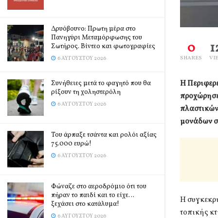
Δρυόβουνο: Πρωτη μέρα στο
Πανηγύρι Μεταμόρφωσης του
0
1
Σωτήρος. Βίντεο και φωτογραφίες
SHARES
VI
6 ΑΥΓΟΎΣΤΟΥ 2026
Η Περιφερ
Συνήθειες μετά το φαγητό που θα
ρίξουν τη χοληστερόλη
προχώρησε
6 ΑΥΓΟΎΣΤΟΥ 2026
πλαστικών
μονάδων στ
Του άρπαξε τσάντα και ρολόι αξίας
75.000 ευρώ!
6 ΑΥΓΟΎΣΤΟΥ 2026
Φώναζε στο αεροδρόμιο ότι του
πήραν το παιδί και το είχε…
Η συγκεκρι
ξεχάσει στο κατάλυμα!
τοπικής κ
6 ΑΥΓΟΎΣΤΟΥ 2026