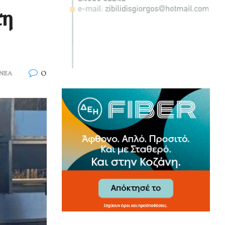
τη
0
ΝΕΑ