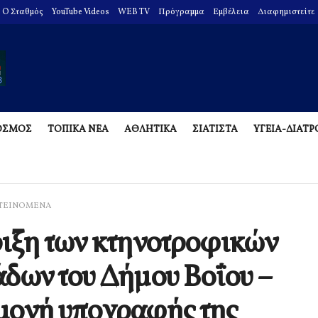
O Σταθμός
YouTube Videos
WEB TV
Πρόγραμμα
Εμβέλεια
Διαφημιστείτε
ΟΣΜΟΣ
ΤΟΠΙΚΑ ΝΕΑ
ΑΘΛΗΤΙΚΑ
ΣΙΑΤΙΣΤΑ
ΥΓΕΙΑ-ΔΙΑΤ
ΤΕΙΝΟΜΕΝΑ
ιξη των κτηνοτροφικών
δων του Δήμου Βοΐου –
μονή υπογραφής της