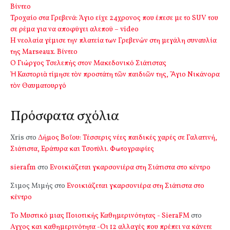
Βίντεο
Τροχαίο στα Γρεβενά: Άγιο είχε 24χρονος που έπεσε με το SUV του
σε ρέμα για να αποφύγει αλεπού – video
Η νεολαία γέμισε την πλατεία των Γρεβενών στη μεγάλη συναυλία
της Marseaux. Βίντεο
Ο Γιώργος Τσελεπής στον Μακεδονικό Σιάτιστας
Ἡ Καστοριὰ τίμησε τὸν προστάτη τῶν παιδιῶν της, Ἅγιο Νικάνορα
τὸν Θαυματουργό
Πρόσφατα σχόλια
Xris
στο
Δήμος Βοΐου: Τέσσερις νέες παιδικές χαρές σε Γαλατινή,
Σιάτιστα, Εράτυρα και Τσοτύλι. Φωτογραφίες
sierafm
στο
Ενοικιάζεται γκαρσονιέρα στη Σιάτιστα στο κέντρο
Σιμος Μιμής
στο
Ενοικιάζεται γκαρσονιέρα στη Σιάτιστα στο
κέντρο
Το Μυστικό μιας Ποιοτικής Καθημερινότητας - SieraFM
στο
Αγχος και καθημερινότητα -Οι 12 αλλαγές που πρέπει να κάνετε