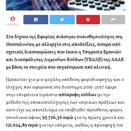
0
SHARES
Στα δίχτυα της Εφορίας πιάστηκε αναισθησιολόγος στη
Θεσσαλονίκη με αλλεργία στις αποδείξεις, ύστερα από
σχετικές διασταυρώσεις που έκανε η Υπηρεσία Ερευνών
και Διασφάλισης Δημοσίων Εσόδων (ΥΕΔΔΕ) της ΑΑΔΕ
με βάση τα στοιχεία που συγκέντρωσε από κλινική.
Πρόκειται για μια μεγάλη υπόθεση φοροδιαφυγής και ο
έλεγχος που αφορούσε στο διάστημα 2016-2017 έφερε
στην επιφάνεια τεράστια
απόκρυψη εσόδων
με την
μέθοδο της υποκοστολόγησης των ιατρικών πράξεων και
αυτό είχε ως αποτέλεσμα να επιβληθεί πρόσθετος φόρος
συνολικού ύψους
95.726,56 ευρώ
για τη πρώτη χρονιά και
121.624,89 ευρώ
για την επόμενη, καθώς η προσφυγή του