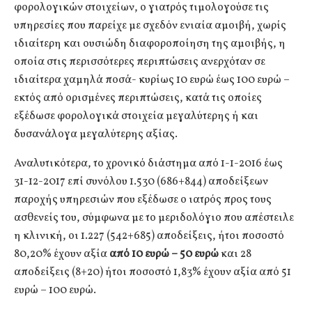
φορολογικών στοιχείων, ο γιατρός τιμολογούσε τις
υπηρεσίες που παρείχε με σχεδόν ενιαία αμοιβή, χωρίς
ιδιαίτερη και ουσιώδη διαφοροποίηση της αμοιβής, η
οποία στις περισσότερες περιπτώσεις ανερχόταν σε
ιδιαίτερα χαμηλά ποσά- κυρίως 10 ευρώ έως 100 ευρώ –
εκτός από ορισμένες περιπτώσεις, κατά τις οποίες
εξέδωσε φορολογικά στοιχεία μεγαλύτερης ή και
δυσανάλογα μεγαλύτερης αξίας.
Αναλυτικότερα, το χρονικό διάστημα από 1-1-2016 έως
31-12-2017 επί συνόλου 1.530 (686+844) αποδείξεων
παροχής υπηρεσιών που εξέδωσε ο ιατρός προς τους
ασθενείς του, σύμφωνα με το μεριδολόγιο που απέστειλε
η κλινική, οι 1.227 (542+685) αποδείξεις, ήτοι ποσοστό
80,20% έχουν αξία
από 10 ευρώ – 50 ευρώ
και 28
αποδείξεις (8+20) ήτοι ποσοστό 1,83% έχουν αξία από 51
ευρώ – 100 ευρώ.