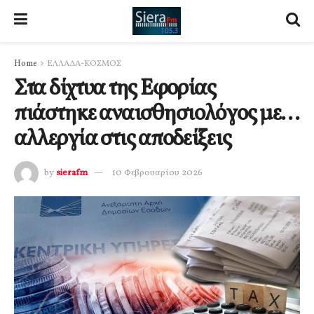
Home
ΕΛΛΑΔΑ-ΚΟΣΜΟΣ
Στα δίχτυα της Εφορίας
πιάστηκε αναισθησιολόγος με…
αλλεργία στις αποδείξεις
by
sierafm
10 Φεβρουαρίου 2026