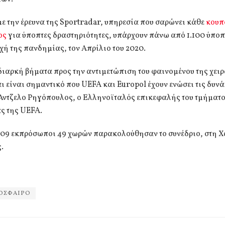
 την έρευνα της Sportradar, υπηρεσία που σαρώνει κάθε
κουπ
ος
για ύποπτες δραστηριότητες, υπάρχουν πάνω από 1.100 ύπο
χή της πανδημίας, τον Απρίλιο του 2020.
διαρκή βήματα προς την αντιμετώπιση του φαινομένου της χε
 είναι σημαντικό που UEFA και Europol έχουν ενώσει τις δυνάμ
 Άντζελο Ρηγόπουλος, ο Ελληνοϊταλός επικεφαλής του τμήματ
ς της UEFA.
109 εκπρόσωποι 49 χωρών παρακολούθησαν το συνέδριο, στη Χ
.
ΟΣΦΑΙΡΟ