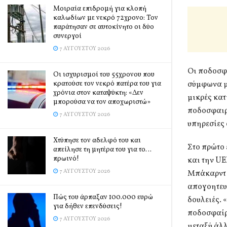
Μοιραία επιδρομή για κλοπή
καλωδίων με νεκρό 72χρονο: Τον
παράτησαν σε αυτοκίνητο οι δύο
συνεργοί
7 ΑΥΓΟΎΣΤΟΥ 2026
Οι ποδοσφα
Οι ισχυρισμοί του 55χρονου που
κρατούσε τον νεκρό πατέρα του για
σύμφωνα με
χρόνια στον καταψύκτη: «Δεν
μικρές κατ
μπορούσα να τον αποχωριστώ»
ποδοσφαιρ
7 ΑΥΓΟΎΣΤΟΥ 2026
υπηρεσίες
Χτύπησε τον αδελφό του και
Στο πρώτο 
απείλησε τη μητέρα του για το…
πρωινό!
και την UE
7 ΑΥΓΟΎΣΤΟΥ 2026
Μπάκαρντ 
απογοητευ
Πώς του άρπαξαν 100.000 ευρώ
δουλειές. 
για δήθεν επενδύσεις!
ποδοσφαίρο
7 ΑΥΓΟΎΣΤΟΥ 2026
μεταξύ άλ