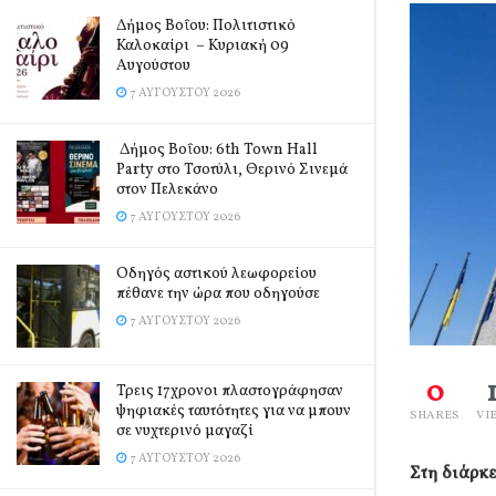
Δήμος Βοΐου: Πολιτιστικό
Καλοκαίρι – Κυριακή 09
Αυγούστου
7 ΑΥΓΟΎΣΤΟΥ 2026
Δήμος Βοΐου: 6th Town Hall
Party στο Τσοτύλι, Θερινό Σινεμά
στον Πελεκάνο
7 ΑΥΓΟΎΣΤΟΥ 2026
Οδηγός αστικού λεωφορείου
πέθανε την ώρα που οδηγούσε
7 ΑΥΓΟΎΣΤΟΥ 2026
0
Τρεις 17χρονοι πλαστογράφησαν
ψηφιακές ταυτότητες για να μπουν
SHARES
VI
σε νυχτερινό μαγαζί
7 ΑΥΓΟΎΣΤΟΥ 2026
Στη διάρκ