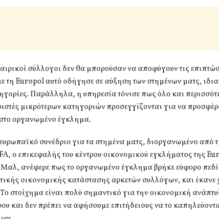
ιρικοί σύλλογοι δεν θα μπορούσαν να αποφύγουν τις επιπτώσ
 τη Europol αυτό οδήγησε σε αύξηση των στημένων ματς, ιδιαί
ηγορίες. Παράλληλα, η υπηρεσία τόνισε πως όλο και περισσότ
ιστές μικρότερων κατηγοριών προσεγγίζονται για να προσφέ
 στο οργανωμένο έγκλημα.
ευρωπαϊκό συνέδριο για τα στημένα ματς, διοργανωμένο από τ
FA, ο επικεφαλής του κέντρου οικονομικού εγκλήματος της Eur
Μαλ, ανέφερε πως το οργανωμένο έγκλημα βρήκε εύφορο πεδί
τικής οικονομικής κατάστασης αρκετών συλλόγων, και έκανε 
«Το στοίχημα είναι πολύ σημαντικό για την οικονομική ανάπτυ
υ και δεν πρέπει να αφήσουμε επιτήδειους να το καπηλεύονται
λων.