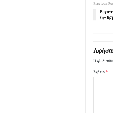
Previous Po
Εργατι
την Ερ
Αφήστε
Η ηλ. διεύθυ
*
Σχόλιο