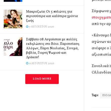
Σύμφωνα με
Mακροζωία: Οι 5 πυλώνες για
περισσότερα και καλύτερα χρόνια
στοιχηματ
ζωής
από την αρ
7 ΑΥΓΟΎΣΤΟΥ 2026
«Κάνουμε 
Σάββατο 08 Αυγούστου με πολλές
αγώνων και
εκδηλώσεις στο Βόιο. Παρουσίαση
ανέφερε ο
Αλόγων, Πάρτι Νεολαίας, Σινεμά,
βιβλία, Γιορτή Ψωμιού και
αξιοπιστία
Δράκου!
6 ΑΥΓΟΎΣΤΟΥ 2026
Συνολικά 
Ολλανδίας
LOAD MORE
Tags:
ΠΟΔ