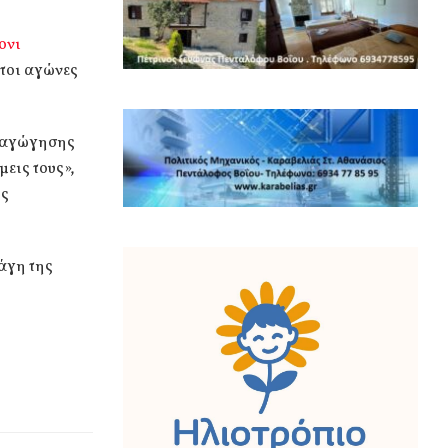
ονι
πτοι αγώνες
ιραγώγησης
εις τους»,
ος
άγη της