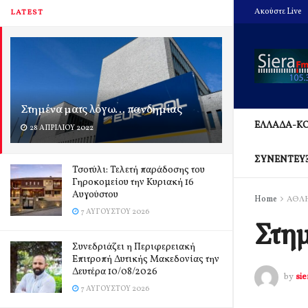
Ακούστε Live
LATEST
Στημένα ματς λόγω… πανδημίας
ΕΛΛΑΔΑ-Κ
28 ΑΠΡΙΛΊΟΥ 2022
ΣΥΝΕΝΤΕΥ
Τσοτύλι: Τελετή παράδοσης του
Γηροκομείου την Κυριακή 16
Αυγούστου
Home
ΑΘΛ
7 ΑΥΓΟΎΣΤΟΥ 2026
Στημ
Συνεδριάζει η Περιφερειακή
Επιτροπή Δυτικής Μακεδονίας την
Δευτέρα 10/08/2026
by
si
7 ΑΥΓΟΎΣΤΟΥ 2026