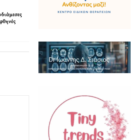
ενδιάμεσες
 φθηνές