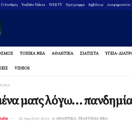
O Σταθμός
YouTube Videos
WEB TV
Πρόγραμμα
Εμβέλεια
Διαφημιστείτε
ΟΣΜΟΣ
ΤΟΠΙΚΑ ΝΕΑ
ΑΘΛΗΤΙΚΑ
ΣΙΑΤΙΣΤΑ
ΥΓΕΙΑ-ΔΙΑΤ
ΞΕΙΣ
VIDEOS
ΗΤΙΚΑ
ένα ματς λόγω… πανδημία
erafm
28 Απριλίου 2022
in
ΑΘΛΗΤΙΚΑ
,
ΤΕΛΕΥΤΑΙΑ ΝΕΑ