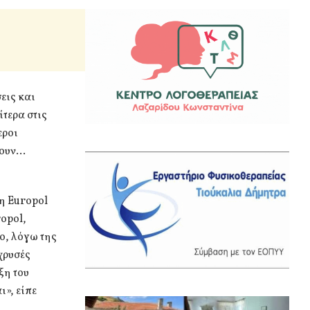
εις και
τερα στις
εροι
ρουν…
η Europol
opol,
ο, λόγω της
χρυσές
ξη του
», είπε