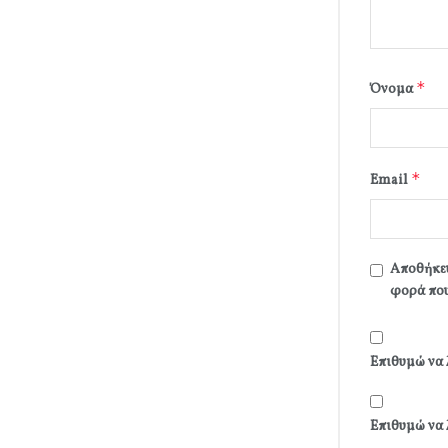
*
Όνομα
*
Email
Αποθήκευ
φορά που
Επιθυμώ να 
Επιθυμώ να 