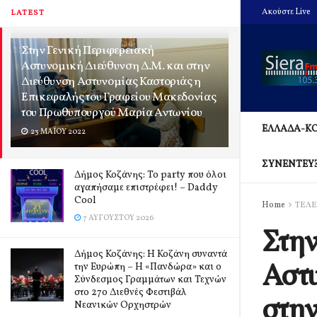
Ακούστε Live
LATEST
Στην Γενική Περιφερειακή
Αστυνομική Διεύθυνση Δ.Μ. και στην
Διεύθυνση Αστυνομίας Καστοριάς η
Επικεφαλής του Γραφείου Μακεδονίας
του Πρωθυπουργού Μαρία Αντωνίου
ΕΛΛΑΔΑ-Κ
23 ΜΑΪ́ΟΥ 2022
ΣΥΝΕΝΤΕΥ
Δήμος Κοζάνης: Το party που όλοι
αγαπήσαμε επιστρέφει! – Daddy
Cool
Home
ΤΕΛΕ
7 ΑΥΓΟΎΣΤΟΥ 2026
Στην
Δήμος Κοζάνης: Η Κοζάνη συναντά
Αστυ
την Ευρώπη – Η «Πανδώρα» και ο
Σύνδεσμος Γραμμάτων και Τεχνών
στο 27ο Διεθνές Φεστιβάλ
στην
Νεανικών Ορχηστρών