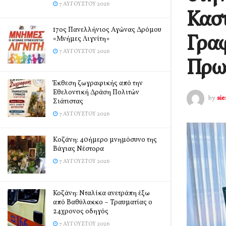
7 ΑΥΓΟΎΣΤΟΥ 2026
Καστ
17ος Πανελλήνιος Αγώνας Δρόμου
Γραφ
«Μνήμες Λιγνίτη»
7 ΑΥΓΟΎΣΤΟΥ 2026
Πρω
Έκθεση ζωγραφικής από την
Εθελοντική Δράση Πολιτών
by
si
Σιάτιστας
7 ΑΥΓΟΎΣΤΟΥ 2026
Kοζάνη: 40ήμερο μνημόσυνο της
Βάγιας Νέστορα
7 ΑΥΓΟΎΣΤΟΥ 2026
Κοζάνη: Νταλίκα ανετράπη έξω
από Βαθύλακκο – Τραυματίας ο
24χρονος οδηγός
7 ΑΥΓΟΎΣΤΟΥ 2026