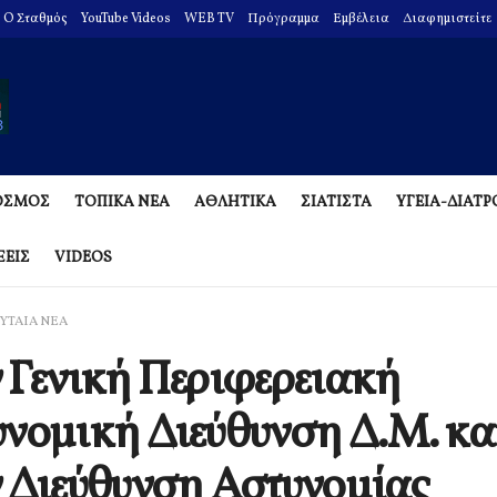
O Σταθμός
YouTube Videos
WEB TV
Πρόγραμμα
Εμβέλεια
Διαφημιστείτε
ΟΣΜΟΣ
ΤΟΠΙΚΑ ΝΕΑ
ΑΘΛΗΤΙΚΑ
ΣΙΑΤΙΣΤΑ
ΥΓΕΙΑ-ΔΙΑΤ
ΞΕΙΣ
VIDEOS
ΥΤΑΙΑ ΝΕΑ
 Γενική Περιφερειακή
νομική Διεύθυνση Δ.Μ. κα
 Διεύθυνση Αστυνομίας