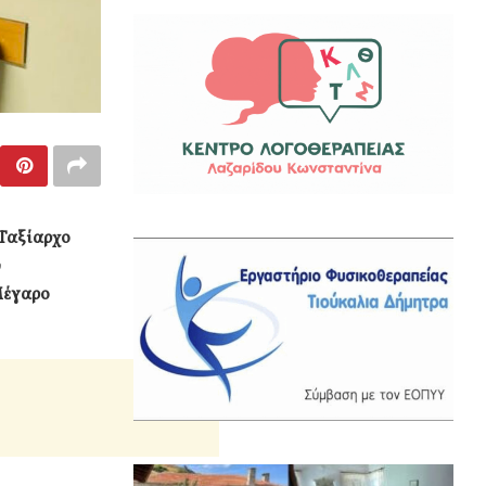
 Ταξίαρχο
υ
Μέγαρο