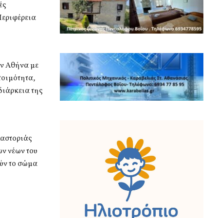
ές
Περιφέρεια
ην Αθήνα με
τοιμότητα,
διάρκεια της
ύ
Καστοριάς
ν νέων του
ύν το σώμα