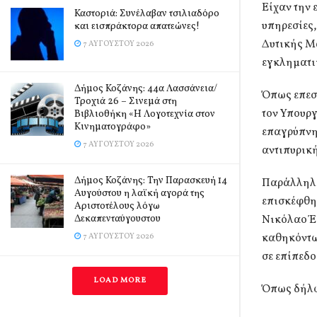
Είχαν την 
Καστοριά: Συνέλαβαν τσιλιαδόρο
υπηρεσίες,
και εισπράκτορα απατεώνες!
Δυτικής Μ
7 ΑΥΓΟΎΣΤΟΥ 2026
εγκληματι
Δήμος Κοζάνης: 44α Λασσάνεια/
Όπως επεσή
Τροχιά 26 – Σινεμά στη
τον Υπουργ
Βιβλιοθήκη «Η Λογοτεχνία στον
Κινηματογράφο»
επαγρύπνη
7 ΑΥΓΟΎΣΤΟΥ 2026
αντιπυρική
Δήμος Κοζάνης: Την Παρασκευή 14
Παράλληλα
Αυγούστου η λαϊκή αγορά της
επισκέφθηκ
Αριστοτέλους λόγω
Δεκαπενταύγουστου
Νικόλαο Έξ
καθηκόντω
7 ΑΥΓΟΎΣΤΟΥ 2026
σε επίπεδ
LOAD MORE
Όπως δήλω