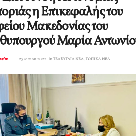
οριάς η Επικεφαλής του
είου Μακεδονίας του
θυπουργού Μαρία Αντωνίο
erafm
23 Μαΐου 2022
in
ΤΕΛΕΥΤΑΙΑ ΝΕΑ
,
ΤΟΠΙΚΑ ΝΕΑ