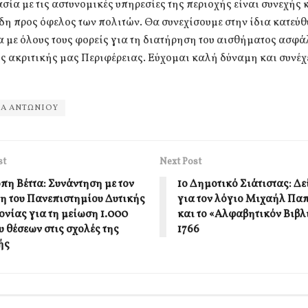
σία με τις αστυνομικές υπηρεσίες της περιοχής είναι συνεχής 
η προς όφελος των πολιτών. Θα συνεχίσουμε στην ίδια κατεύθ
 με όλους τους φορείς για τη διατήρηση του αισθήματος ασφά
ς ακριτικής μας Περιφέρειας. Εύχομαι καλή δύναμη και συνέχ
Α ΑΝΤΩΝΙΟΥ
st
Next Post
πη Βέττα: Συνάντηση με τον
1ο Δημοτικό Σιάτιστας: Δεί
η του Πανεπιστημίου Δυτικής
για τον λόγιο Μιχαήλ Πα
νίας για τη μείωση 1.000
και το «Αλφαβητικόν Βιβλ
υ θέσεων στις σχολές της
1766
ής