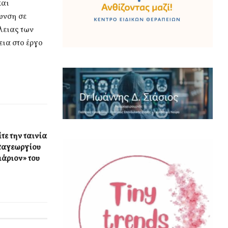
και
υνση σε
λειας των
εια στο έργο
τε την ταινία
παγεωργίου
ιάριον» του