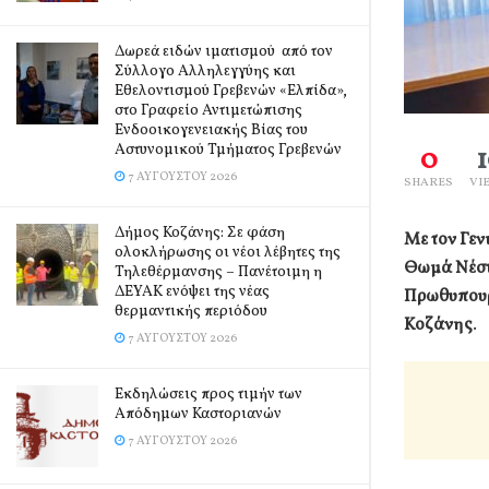
Δωρεά ειδών ιματισμού από τον
Σύλλογο Αλληλεγγύης και
Εθελοντισμού Γρεβενών «Ελπίδα»,
στο Γραφείο Αντιμετώπισης
Ενδοοικογενειακής Βίας του
Αστυνομικού Τμήματος Γρεβενών
0
7 ΑΥΓΟΎΣΤΟΥ 2026
SHARES
VI
Δήμος Κοζάνης: Σε φάση
Με τον Γε
ολοκλήρωσης οι νέοι λέβητες της
Θωμά Νέστ
Τηλεθέρμανσης – Πανέτοιμη η
ΔΕΥΑΚ ενόψει της νέας
Πρωθυπουρ
θερμαντικής περιόδου
Κοζάνης
.
7 ΑΥΓΟΎΣΤΟΥ 2026
Εκδηλώσεις προς τιμήν των
Απόδημων Καστοριανών
7 ΑΥΓΟΎΣΤΟΥ 2026