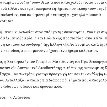
ευκαιρία να συζητήσουν θέματα που απασχολούν τις αστυνομικ
 ενώ έθιξαν και εξειδικευμένα ζητήματα που ακουμπούν στην 
ακεδονίας, που παραμένει μία περιοχή με χαμηλά ποσοστά
κότητας.
μανε η κ. Αντωνίου στον απόηχο της συνάντησης, που είχε στ
ό Κλιματικής Κρίσης και Πολιτικής Προστασίας, απαιτείται ε
ση και φυσικά συνδρομή της Ελληνικής Αστυνομίας κατά την 
ς περιόδου, προκειμένου να έχουμε ένα ήρεμο καλοκαίρι.
, η Επικεφαλής του Γραφείου Μακεδονίας του Πρωθυπουργο
ε τον νέο Αστυνομικό Διευθυντή της Διεύθυνσης Αστυνομίας 
αρχο. Τον συνεχάρη για την προαγωγή του και την ανάληψη τω
ν. Αντάλλαξαν απόψεις για διάφορα ζητήματα που απασχολο
ο υποδομών, στόλου και προσωπικού.
σε η κ. Αντωνίου: