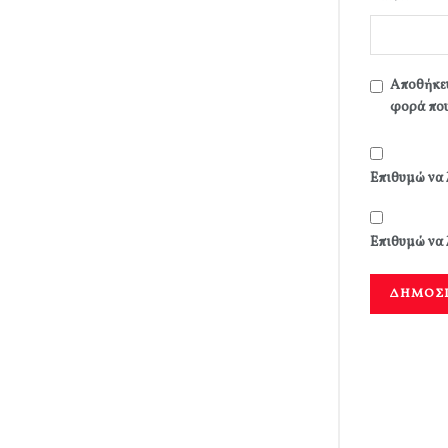
Αποθήκευ
φορά που
Επιθυμώ να 
Επιθυμώ να 