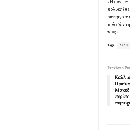
«Η συνεργα
πολυεπίπεδ
συνεργασία
πολιτών τη
τους».
Tags:
ΜΑΡΙ
Previous Po
Καλλιό
Πρύταν
Μακεδο
περίπο
περιοχ