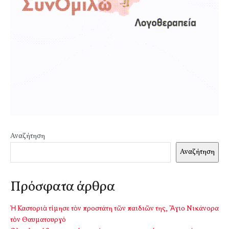
Αναζήτηση
Αναζήτηση
Πρόσφατα άρθρα
Ἡ Καστοριὰ τίμησε τὸν προστάτη τῶν παιδιῶν της, Ἅγιο Νικάνορα
τὸν Θαυματουργό