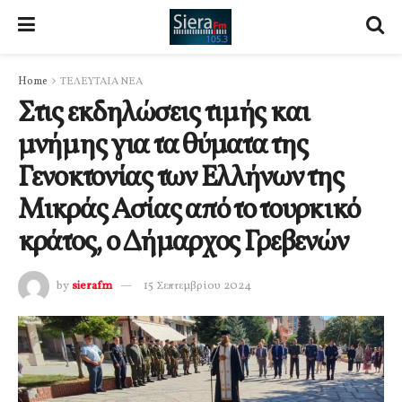
Home
ΤΕΛΕΥΤΑΙΑ ΝΕΑ
Στις εκδηλώσεις τιμής και
μνήμης για τα θύματα της
Γενοκτονίας των Ελλήνων της
Μικράς Ασίας από το τουρκικό
κράτος, ο Δήμαρχος Γρεβενών
by
sierafm
15 Σεπτεμβρίου 2024