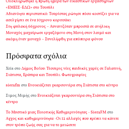
Ολοκληρώθηκε η πρώτη ημέρα των εικαστικών εργαστηρίων
«ΕΜΕΙΣ-ΕΔΩ» στο Τσοτύλι
Αδιανόητο περιστατικό: Τουρίστας ρώτησε πόσο κοστίζει για να
ασελγήσει σε ένα 10χρονο κοριτσάκι
Στη φυλακή 66χρονος – Αυνανιζόταν μπροστά σε ανήλικη
Μοναχός μαχαίρωσε εργαζόμενο στη Μονή στον λαιμό και
ακόμη έναν μοναχό – Συνελήφθη για απόπειρα φόνου
Πρόσφατα σχόλια
Xris
στο
Δήμος Βοΐου: Τέσσερις νέες παιδικές χαρές σε Γαλατινή,
Σιάτιστα, Εράτυρα και Τσοτύλι. Φωτογραφίες
sierafm
στο
Ενοικιάζεται γκαρσονιέρα στη Σιάτιστα στο κέντρο
Σιμος Μιμής
στο
Ενοικιάζεται γκαρσονιέρα στη Σιάτιστα στο
κέντρο
Το Μυστικό μιας Ποιοτικής Καθημερινότητας - SieraFM
στο
Αγχος και καθημερινότητα -Οι 12 αλλαγές που πρέπει να κάνετε
στον τρόπο ζωής σας για να το μειώσετε