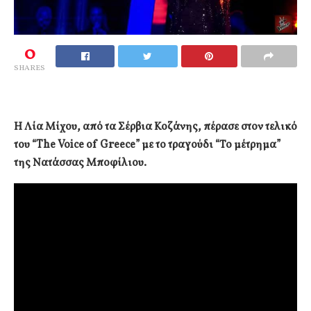
0
SHARES
Η Λία Μίχου, από τα Σέρβια Κοζάνης, πέρασε στον τελικό
του “The Voice of Greece” με το τραγούδι “Το μέτρημα”
της Νατάσσας Μποφίλιου.