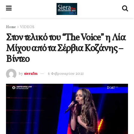
Home
VIDEOS
Στον τελικό του “The Voice” η Λία
Μίχου από τα Σέρβια Κοζάνης –
Βίντεο
by
sierafm
6 Φεβρουαρίου 2021