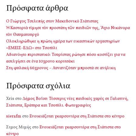
Πρόσφατα άρθρα
Ο Γιώργος Τσελεπής στον Μακεδονικό Σιάτιστας
Ἡ Καστοριὰ τίμησε τὸν προστάτη τῶν παιδιῶν της, Ἅγιο Νικάνορα
τὸν Θαυματουργό
Ολοκληρώθηκε η πρώτη ημέρα των εικαστικών εργαστηρίων
«ΕΜΕΙΣ-ΕΔΩ» στο Τσοτύλι
Αδιανόητο περιστατικό: Τουρίστας ρώτησε πόσο κοστίζει για να
ασελγήσει σε ένα 10χρονο κοριτσάκι
Στη φυλακή 66χρονος – Αυνανιζόταν μπροστά σε ανήλικη
Πρόσφατα σχόλια
Xris
στο
Δήμος Βοΐου: Τέσσερις νέες παιδικές χαρές σε Γαλατινή,
Σιάτιστα, Εράτυρα και Τσοτύλι. Φωτογραφίες
sierafm
στο
Ενοικιάζεται γκαρσονιέρα στη Σιάτιστα στο κέντρο
Σιμος Μιμής
στο
Ενοικιάζεται γκαρσονιέρα στη Σιάτιστα στο
κέντρο