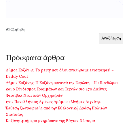
Αναζήτηση
Αναζήτηση
Πρόσφατα άρθρα
Δήμος Κοζάνης: Το party που όλοι αγαπήσαμε επιστρέφει! –
Daddy Cool
Δήμος Κοζάνης: Η Κοζάνη συναντά την Ευρώπη – Η «Πανδώρα»
και ο Σύνδεσμος Γραμμάτων και Τεχνών στο 27ο Διεθνές
Φεστιβάλ Νεανικών Ορχηστρών
17ος Πανελλήνιος Αγώνας Δρόμου «Μνήμες Λιγνίτη»
Έκθεση ζωγραφικής από την Εθελοντική Δράση Πολιτών
Σιάτιστας
Kοζάνη: 40ήμερο μνημόσυνο της Βάγιας Νέστορα