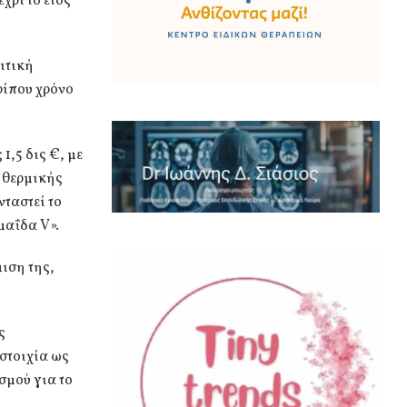
χρι το έτος
ιτική
ρίπου χρόνο
1,5 δις €, με
 θερμικής
ταστεί το
μαΐδα V».
ιση της,
ς
στοιχία ως
σμού για το