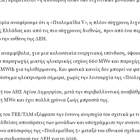
Κ) προβλέπεται «η απόσυρση όλων των λιγνιτικών μονάδων μέ
τορία αναφέρουμε ότι η «Πτολεμαΐδα V», η πλέον σύγχρονη λιγν
 Ελλάδας και από τις πιο σύγχρονες διεθνώς, πριν από ένα πε
 την ευθύνη της ΔΕΗ.
 αναμφίβολα, για μια κολοσσιαία ενεργειακή επένδυση, ύψους 
α παραγωγής μικτής ηλεκτρικής ισχύος 660 MWe και παροχής
 MWth για τηλεθέρμανση. Και φυσικά κανείς δεν μπορεί να φαν
ύστημα ηλεκτρισμού σήμερα, χωρίς την λειτουργία της «Πτολε
5 του ΑΗΣ Αγίου Δημητρίου, μετά την περιβαλλοντική αναβάθμ
5 MWe και έχει πολλά χρόνια ζωής μπροστά της.
 του ΤΕΕ/ΤΔΜ εξέφρασε την έντονη ανησυχία του σχετικά με τι
λθείσες αποσύρσεις των μονάδων και υπογράμμισε την αναντι
όνο απόσυρσης της «Πτολεμαΐδας 5» μεταξύ του εθνικού σχεδια
ου σχεδιασμού της ΔΕΗ για το 2026.