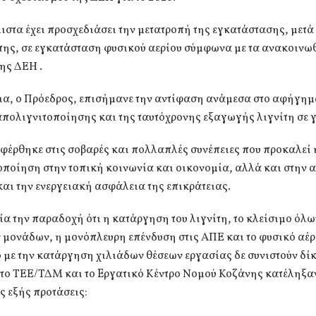
στα έχει προσχεδιάσει την μετατροπή της εγκατάστασης, μετά
της, σε εγκατάσταση φυσικού αερίου σύμφωνα με τα ανακοινωθ
ης ΔΕΗ .
ια, o Πρόεδρος, επισήμανε την αντίφαση ανάμεσα στο αφήγημ
πολιγνιτοποίησης και της ταυτόχρονης εξαγωγής λιγνίτη σε γ
φέρθηκε στις σοβαρές και πολλαπλές συνέπειες που προκαλεί 
οποίηση στην τοπική κοινωνία και οικονομία, αλλά και στην 
και την ενεργειακή ασφάλεια της επικράτειας.
α την παραδοχή ότι η κατάργηση του λιγνίτη, το κλείσιμο όλω
 μονάδων, η μονόπλευρη επένδυση στις ΑΠΕ και το φυσικό αέρι
με την κατάργηση χιλιάδων θέσεων εργασίας δε συνιστούν δί
 το ΤΕΕ/ΤΔΜ και το Eργατικό Κέντρο Νομού Κοζάνης κατέληξα
ις εξής προτάσεις: