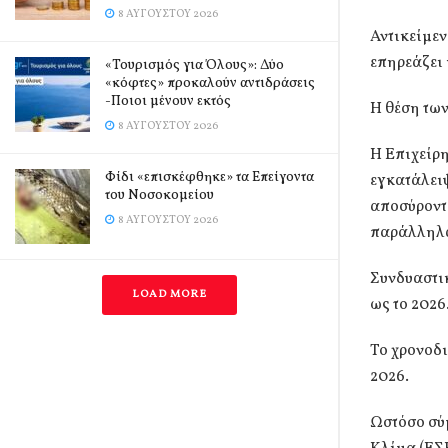
8 ΑΥΓΟΎΣΤΟΥ 2026
Αντικείμε
επηρεάζει 
«Τουρισμός για Όλους»: Δύο
«κόφτες» προκαλούν αντιδράσεις
-Ποιοι μένουν εκτός
Η θέση τω
8 ΑΥΓΟΎΣΤΟΥ 2026
Η Επιχείρη
Φίδι «επισκέφθηκε» τα Επείγοντα
εγκατάλειψ
του Νοσοκομείου
αποσύροντα
8 ΑΥΓΟΎΣΤΟΥ 2026
παράλληλα
Συνδυαστι
LOAD MORE
ως το 2026
Το χρονοδι
2026.
Ωστόσο σύμ