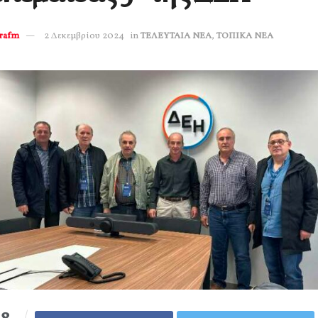
erafm
2 Δεκεμβρίου 2024
in
ΤΕΛΕΥΤΑΙΑ ΝΕΑ
,
ΤΟΠΙΚΑ ΝΕΑ