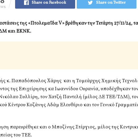
88
Share on Facebook
Share on Twitter
EWS
αστάσεις της «Πτολεμαΐδα V» βρέθηκαν την Τετάρτη 27/11/24, τ
ΔΜ και ΕΚΝΚ.
τής κ. Παπαδόπουλος Xάρης και η Τομεάρχης Χημικής Τεχνολ
ντος της Επιχείρησης κα Ιωαννίδου Ουρανία, υποδέχθηκαν τον
ικόλαο Συλλίρη, τον Χατζή Παντελή (μέλος ΔΕ ΤΕΕ/ΤΔΜ), το
κού Κέντρου Κοζάνης Αδάμ Ελευθέριο και τον Γενικό Γραμματ
ηση παρευρέθηκε και ο Μποζίνης Στέργιος, μέλος της Κεντρικ
πείας του ΤΕΕ.