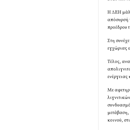
Η ΔΕΗ μάλι
απόσυρσή 
προέδρου τ
Στη συνέχε
εγχώριας α
Τέλος, ανα
απολιγνιτ
ενέργειας 
Με αφετηρί
λιγνιτικών
συνδυασμό 
μετάβαση,
κοινού, στ