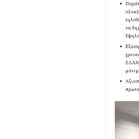
Παράτ
ολοκλ
τηλεθ
να δη
Υψηλή
Εξασφ
χρεια
ΣΔΑΜ)
μόνιμ
Αξιοπ
πρωτα