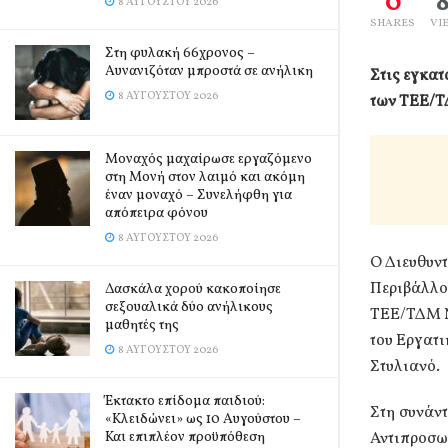
0
8 ΑΥΓΟΎΣΤΟΥ 2026
SHARES
VI
Στη φυλακή 66χρονος –
Αυνανιζόταν μπροστά σε ανήλικη
Στις εγκατ
8 ΑΥΓΟΎΣΤΟΥ 2026
των ΤΕΕ/Τ
Μοναχός μαχαίρωσε εργαζόμενο
στη Μονή στον λαιμό και ακόμη
έναν μοναχό – Συνελήφθη για
απόπειρα φόνου
8 ΑΥΓΟΎΣΤΟΥ 2026
Ο Διευθυν
Περιβάλλο
Δασκάλα χορού κακοποίησε
σεξουαλικά δύο ανήλικους
ΤΕΕ/ΤΔΜ Ν
μαθητές της
του Εργατι
8 ΑΥΓΟΎΣΤΟΥ 2026
Στυλιανό.
Έκτακτο επίδομα παιδιού:
Στη συνάντ
«Κλειδώνει» ως 10 Αυγούστου –
Και επιπλέον προϋπόθεση
Αντιπροσω