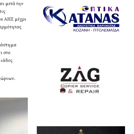
αι μετά την
τις
ιου ΑΗΣ μέχρι
ερμότητας
διάστημα
ι στο
λιάδες
χώριων.