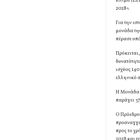
Κλίμα (ΕΣΕ
2028».
Για την ισ
μονάδα της
πέρασε υπό
Πρόκειται,
δυνατότητ
ισχύος 140
ελληνικό σ
Η Μονάδα 
παράγει 37
Ο Πρόεδρος
προαναγγε
προς το χρ
2028 και τ