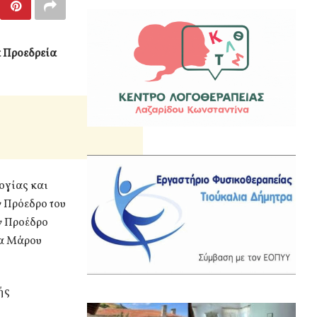
α Προεδρεία
ογίας και
 Πρόεδρο του
ν Προέδρο
έα Μάρου
ής