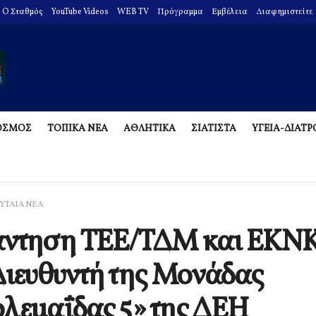
O Σταθμός
YouTube Videos
WEB TV
Πρόγραμμα
Εμβέλεια
Διαφημιστείτε
ΟΣΜΟΣ
ΤΟΠΙΚΑ ΝΕΑ
ΑΘΛΗΤΙΚΑ
ΣΙΑΤΙΣΤΑ
ΥΓΕΙΑ-ΔΙΑΤ
ΥΤΑΙΑ ΝΕΑ
άντηση ΤΕΕ/ΤΔΜ και ΕΚΝΚ
Διευθυντή της Μονάδας
λεμαΐδας 5» της ΔΕΗ