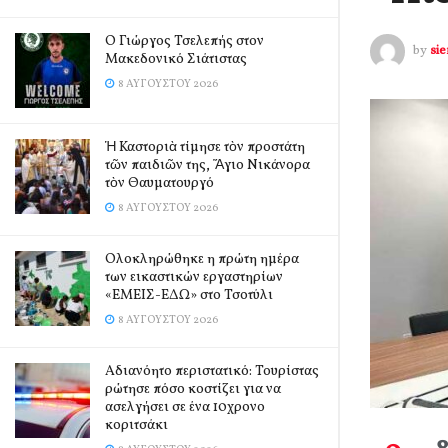
Ο Γιώργος Τσελεπής στον
by
si
Μακεδονικό Σιάτιστας
8 ΑΥΓΟΎΣΤΟΥ 2026
Ἡ Καστοριὰ τίμησε τὸν προστάτη
τῶν παιδιῶν της, Ἅγιο Νικάνορα
τὸν Θαυματουργό
8 ΑΥΓΟΎΣΤΟΥ 2026
Ολοκληρώθηκε η πρώτη ημέρα
των εικαστικών εργαστηρίων
«ΕΜΕΙΣ-ΕΔΩ» στο Τσοτύλι
8 ΑΥΓΟΎΣΤΟΥ 2026
Αδιανόητο περιστατικό: Τουρίστας
ρώτησε πόσο κοστίζει για να
ασελγήσει σε ένα 10χρονο
κοριτσάκι