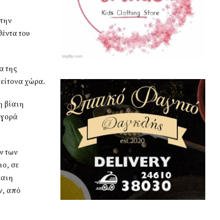
 την
έντα του
α της
είτονα χώρα.
η βίαιη
αγορά
ν των
ο, σε
καιη
ν, από