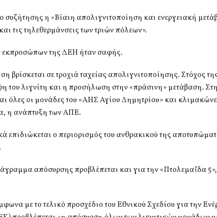
νο συζήτησης η «Βίαιη απολιγνιτοποίηση και ενεργειακή μετά
και τις τηλεθερμάνσεις των τριών πόλεων».
ν εκπροσώπων της ΔΕΗ ήταν σαφής.
ση βρίσκεται σε τροχιά ταχείας απολιγνιτοποίησης. Στόχος τη
η του λιγνίτη και η προσήλωση στην «πράσινη» μετάβαση. Στη
ι όλες οι μονάδες του «ΑΗΣ Αγίου Δημητρίου» και κλιμακώνε
, η ανάπτυξη των ΑΠΕ.
κά επιδιώκεται ο περιορισμός του ανθρακικού της αποτυπώματ
.
άγραμμα απόσυρσης προβλέπεται και για την «Πτολεμαΐδα 5», 
φωνα με το τελικό προσχέδιο του Εθνικού Σχεδίου για την Ενέρ