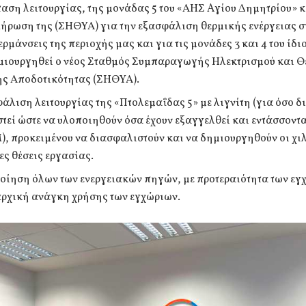
αση λειτουργίας, της μονάδας 5 του «ΑΗΣ Aγίου Δημητρίου» κ
ήρωση της (ΣΗΘΥΑ) για την εξασφάλιση θερμικής ενέργειας σ
ερμάνσεις της περιοχής μας και για τις μονάδες 3 και 4 του ίδ
μιουργηθεί ο νέος Σταθμός Συμπαραγωγής Ηλεκτρισμού και Θ
ς Αποδοτικότητας (ΣΗΘΥΑ).
άλιση λειτουργίας της «Πτολεμαΐδας 5» με λιγνίτη (για όσο 
στεί ώστε να υλοποιηθούν όσα έχουν εξαγγελθεί και εντάσσοντα
, προκειμένου να διασφαλιστούν και να δημιουργηθούν οι χι
ες θέσεις εργασίας.
οίηση όλων των ενεργειακών πηγών, με προτεραιότητα των εγ
ρχική ανάγκη χρήσης των εγχώριων.