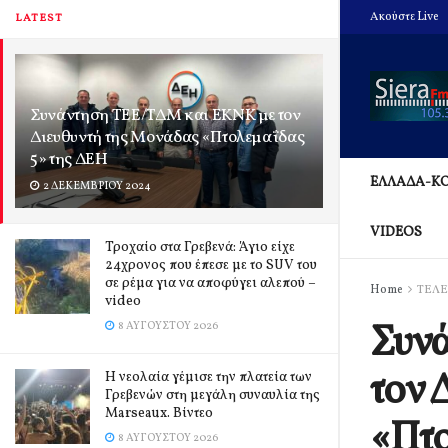
Ακούστε Live
LATEST
Συνάντηση ΤΕΕ/ΤΔΜ και ΕΚΝΚ με τον
Διευθυντή της Μονάδας «Πτολεμαΐδας
5» της ΔΕΗ
ΕΛΛΑΔΑ-Κ
2 ΔΕΚΕΜΒΡΊΟΥ 2024
VIDEOS
Τροχαίο στα Γρεβενά: Άγιο είχε
24χρονος που έπεσε με το SUV του
σε ρέμα για να αποφύγει αλεπού –
Home
ΤΕΛΕ
video
Συν
8 ΑΥΓΟΎΣΤΟΥ 2026
τον 
Η νεολαία γέμισε την πλατεία των
Γρεβενών στη μεγάλη συναυλία της
Marseaux. Βίντεο
«Πτο
8 ΑΥΓΟΎΣΤΟΥ 2026