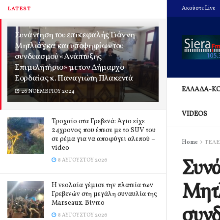
Ακούστε Live
LATEST
Συνάντηση του επικεφαλής Γιάννη
Μητλιάγκα και υποψηφίων του
συνδυασμού «Ανάπτυξης
Επιμελητήριο» με τον Δήμαρχο
Εορδαίας κ. Παναγιώτη Πλακεντά
ΕΛΛΑΔΑ-Κ
26 ΝΟΕΜΒΡΊΟΥ 2024
VIDEOS
Τροχαίο στα Γρεβενά: Άγιο είχε
24χρονος που έπεσε με το SUV του
σε ρέμα για να αποφύγει αλεπού –
Home
ΤΕΛΕ
video
Συνά
8 ΑΥΓΟΎΣΤΟΥ 2026
Μητλ
Η νεολαία γέμισε την πλατεία των
Γρεβενών στη μεγάλη συναυλία της
Marseaux. Βίντεο
συν
8 ΑΥΓΟΎΣΤΟΥ 2026