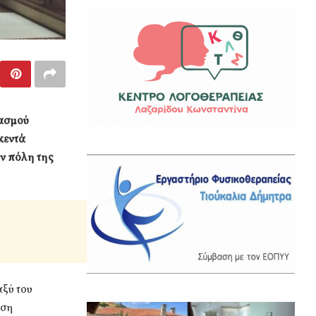
υασμού
κεντά
ν πόλη της
ξύ του
υση