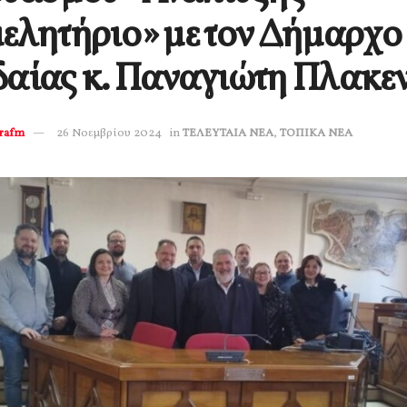
ελητήριο» με τον Δήμαρχο
αίας κ. Παναγιώτη Πλακε
erafm
26 Νοεμβρίου 2024
in
ΤΕΛΕΥΤΑΙΑ ΝΕΑ
,
ΤΟΠΙΚΑ ΝΕΑ