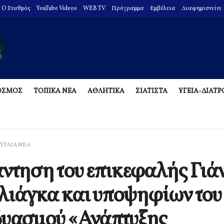
O Σταθμός
YouTube Videos
WEB TV
Πρόγραμμα
Εμβέλεια
Διαφημιστείτε
ΟΣΜΟΣ
ΤΟΠΙΚΑ ΝΕΑ
ΑΘΛΗΤΙΚΑ
ΣΙΑΤΙΣΤΑ
ΥΓΕΙΑ-ΔΙΑΤ
ΥΤΑΙΑ ΝΕΑ
ντηση του επικεφαλής Γιά
ιάγκα και υποψηφίων του
δυασμού «Ανάπτυξης