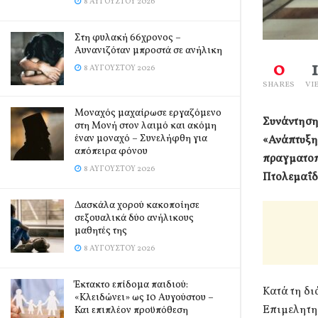
8 ΑΥΓΟΎΣΤΟΥ 2026
Στη φυλακή 66χρονος –
Αυνανιζόταν μπροστά σε ανήλικη
0
8 ΑΥΓΟΎΣΤΟΥ 2026
SHARES
VI
Μοναχός μαχαίρωσε εργαζόμενο
Συνάντηση
στη Μονή στον λαιμό και ακόμη
έναν μοναχό – Συνελήφθη για
«Ανάπτυξη
απόπειρα φόνου
πραγματοπ
8 ΑΥΓΟΎΣΤΟΥ 2026
Πτολεμαΐδ
Δασκάλα χορού κακοποίησε
σεξουαλικά δύο ανήλικους
μαθητές της
8 ΑΥΓΟΎΣΤΟΥ 2026
Έκτακτο επίδομα παιδιού:
Κατά τη δι
«Κλειδώνει» ως 10 Αυγούστου –
Επιμελητη
Και επιπλέον προϋπόθεση