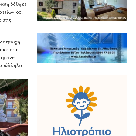
μφαση δόθηκε
ατείων και
 στις
ν περιοχή
ηκε ότι η
αμείνει
 παράλληλα