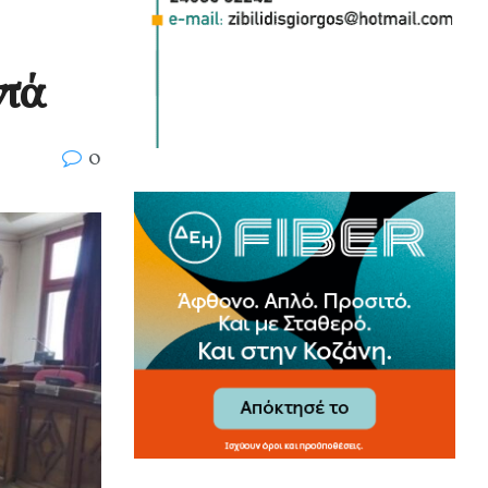
ντά
0