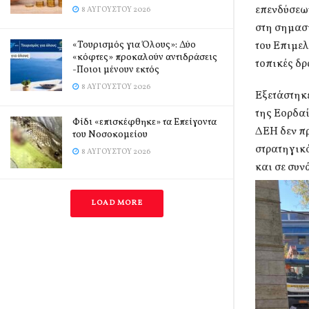
επενδύσεων
8 ΑΥΓΟΎΣΤΟΥ 2026
στη σημασ
«Τουρισμός για Όλους»: Δύο
του Επιμελ
«κόφτες» προκαλούν αντιδράσεις
τοπικές δρ
-Ποιοι μένουν εκτός
8 ΑΥΓΟΎΣΤΟΥ 2026
Εξετάστηκ
της Εορδαί
Φίδι «επισκέφθηκε» τα Επείγοντα
ΔΕΗ δεν πρ
του Νοσοκομείου
στρατηγικό
8 ΑΥΓΟΎΣΤΟΥ 2026
και σε συν
LOAD MORE