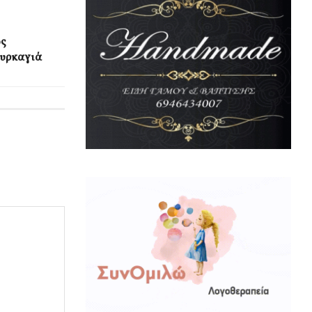
ός
πυρκαγιά