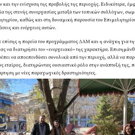
 και την ενίσχυση της προβολής της περιοχής. Ειδικότερα, έ
ία της στενής συνεργασίας μεταξύ των τοπικών συλλόγων, σωμ
ητηρίου, καθώς και στη δυναμική παρουσία του Επιμελητηρίου
άσεις και ενέργειες αυτών.
ε επίσης η πορεία του προγράμματος ΔΑΜ και η ανάγκη για τη
ας να διατηρήσει τον «ενεργειακό» της χαρακτήρα. Επισημάνθ
έπει να αποεπενδύσει συνολικά από την περιοχή, αλλά να παρ
ς εταίρος, διατηρώντας ουσιαστικό ρόλο στην ανάπτυξή της,
άρτηση με νέες παραγωγικές δραστηριότητες.