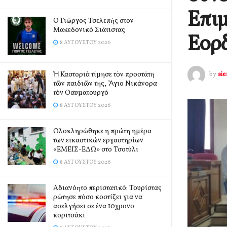
Επιμ
Ο Γιώργος Τσελεπής στον
Μακεδονικό Σιάτιστας
Εορδ
8 ΑΥΓΟΎΣΤΟΥ 2026
Ἡ Καστοριὰ τίμησε τὸν προστάτη
by
si
τῶν παιδιῶν της, Ἅγιο Νικάνορα
τὸν Θαυματουργό
8 ΑΥΓΟΎΣΤΟΥ 2026
Ολοκληρώθηκε η πρώτη ημέρα
των εικαστικών εργαστηρίων
«ΕΜΕΙΣ-ΕΔΩ» στο Τσοτύλι
8 ΑΥΓΟΎΣΤΟΥ 2026
Αδιανόητο περιστατικό: Τουρίστας
ρώτησε πόσο κοστίζει για να
ασελγήσει σε ένα 10χρονο
κοριτσάκι