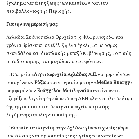
έγκλημα κατά της ζωής των κατοίκων και του
περιβάλλοντος της Περιοχής.
Για την ενημέρωσή μας
Αχλάδα: Σε ένα παλιό Ορυχείο της Φλώρινας εδώ και
χρόνια βρίσκεται σε εξέλιξη ένα έγκλημα με οσμές
σκανδάλου και διαπλοκής μεταξύ Κυβέρνησης, Τοπικής
αυτοδιοίκησης και μεγάλων συμφερόντων.
Η Εταιρεία
«Λιγνιτωρυχεία Αχλάδας Α.Ε.»
συμφερόντων
οικογένειας
Ρόζα
σε συνεργασία με την
«Metlen Εnergy»
συμφερόντων
Ευάγγελου Μυτιληναίου
εντείνουν τις
εξορύξεις λιγνίτη την ώρα που η ΔΕΗ κλείνει όλα τα δικά
της εργοστάσια και τα λιγνιτωρυχεία λόγω της
λεγόμενης απολιγνιτοποίησης.
Η εξόρυξη του λιγνίτη στην Αχλάδα γίνεται χωρίς μέτρα
ασφάλειας και προστασίας της υγείας των κατοίκων