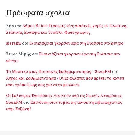
Πρόσφατα σχόλια
Xris
στο
Δήμος Βοΐου: Τέσσερις νέες παιδικές χαρές σε Γαλατινή,
Σιάτιστα, Εράτυρα και Τσοτύλι. Φωτογραφίες
sierafm
στο
Ενοικιάζεται γκαρσονιέρα στη Σιάτιστα στο κέντρο
Σιμος Μιμής
στο
Ενοικιάζεται γκαρσονιέρα στη Σιάτιστα στο
κέντρο
Το Μυστικό μιας Ποιοτικής Καθημερινότητας - SieraFM
στο
Αγχος και καθημερινότητα -Οι 12 αλλαγές που πρέπει να κάνετε
στον τρόπο ζωής σας για να το μειώσετε
Οι Καλύτερες Επενδύσεις Ξεκινούν από τις Σωστές Αποφάσεις -
SieraFM
στο
Επένδυση στον τομέα της αυτοκινητοβιομηχανίας
στην Κοζάνη?