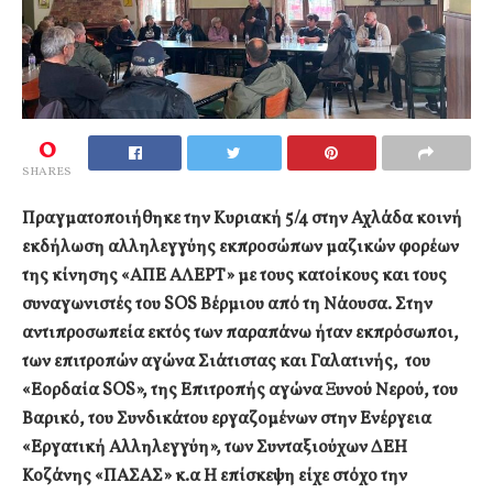
0
SHARES
Πραγματοποιήθηκε την Κυριακή 5/4 στην Αχλάδα κοινή
εκδήλωση αλληλεγγύης εκπροσώπων μαζικών φορέων
της κίνησης «ΑΠΕ ΑΛΕΡΤ» με τους κατοίκους και τους
συναγωνιστές του SOS Βέρμιου από τη Νάουσα. Στην
αντιπροσωπεία εκτός των παραπάνω ήταν εκπρόσωποι,
των επιτροπών αγώνα Σιάτιστας και Γαλατινής, του
«Εορδαία SOS», της Επιτροπής αγώνα Ξυνού Νερού, του
Βαρικό, του Συνδικάτου εργαζομένων στην Ενέργεια
«Εργατική Αλληλεγγύη», των Συνταξιούχων ΔΕΗ
Κοζάνης «ΠΑΣΑΣ» κ.α Η επίσκεψη είχε στόχο την