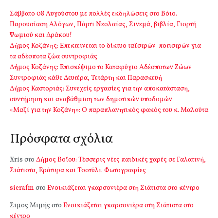
Σάββατο 08 Αυγούστου με πολλές εκδηλώσεις στο Βόιο.
Παρουσίαση Αλόγων, Πάρτι Νεολαίας, Σινεμά, βιβλία, Γιορτή
Ψωμιού και Δράκου!
Δήμος Κοζάνης: Επεκτείνεται το δίκτυο ταϊστρών-ποτιστρών για
τα αδέσποτα ζώα συντροφιάς
Δήμος Κοζάνης: Επισκέψιμο το Καταφύγιο Αδέσποτων Ζώων
Συντροφιάς κάθε Δευτέρα, Τετάρτη και Παρασκευή
Δήμος Καστοριάς: Συνεχείς εργασίες για την αποκατάσταση,
συντήρηση και αναβάθμιση των δημοτικών υποδομών
«Μαζί για την Κοζάνη»: Ο παραπλανητικός φακός του κ. Μαλούτα
Πρόσφατα σχόλια
Xris
στο
Δήμος Βοΐου: Τέσσερις νέες παιδικές χαρές σε Γαλατινή,
Σιάτιστα, Εράτυρα και Τσοτύλι. Φωτογραφίες
sierafm
στο
Ενοικιάζεται γκαρσονιέρα στη Σιάτιστα στο κέντρο
Σιμος Μιμής
στο
Ενοικιάζεται γκαρσονιέρα στη Σιάτιστα στο
κέντρο