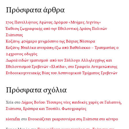
Πρόσφατα άρθρα
17ος Πανελλήνιος Αγώνας Δρόμου «Μνήμες Λιγνίτη»
Έκθεση ζωγραφικής από την Εθελοντική Δράση Πολιτών
Σιάτιστας
Kοζάνη: 40ήμερο μνημόσυνο της Βάγιας Νέστορα
Κοζάνη: Νταλίκα ανετράπη έξω από Βαθύλακκο – Τραυματίας ο
24χρονος οδηγός
Δωρεά ειδών ιματισμού από τον Σύλλογο Αλληλεγγύης και
Εθελοντισμού Γρεβενών «Ελπίδα», στο Γραφείο Αντιμετώπισης
Ενδοοικογενειακής Βίας του Αστυνομικού Τμήματος Γρεβενών
Πρόσφατα σχόλια
Xris
στο
Δήμος Βοΐου: Τέσσερις νέες παιδικές χαρές σε Γαλατινή,
Σιάτιστα, Εράτυρα και Τσοτύλι. Φωτογραφίες
sierafm
στο
Ενοικιάζεται γκαρσονιέρα στη Σιάτιστα στο κέντρο