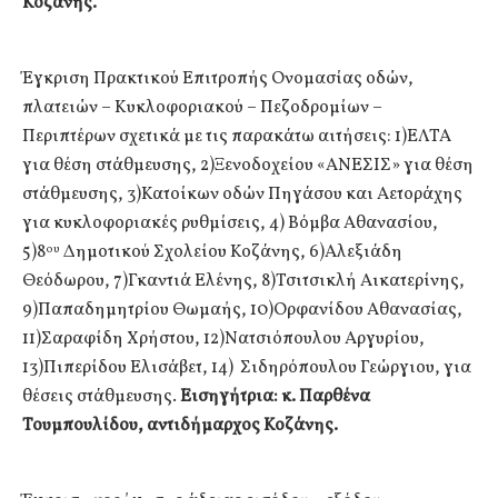
Κοζάνης.
Έγκριση Πρακτικού Επιτροπής Ονομασίας οδών,
πλατειών – Κυκλοφοριακού – Πεζοδρομίων –
Περιπτέρων σχετικά με τις παρακάτω αιτήσεις: 1)ΕΛΤΑ
για θέση στάθμευσης, 2)Ξενοδοχείου «ΑΝΕΣΙΣ» για θέση
στάθμευσης, 3)Κατοίκων οδών Πηγάσου και Αετοράχης
για κυκλοφοριακές ρυθμίσεις, 4) Βόμβα Αθανασίου,
5)8
Δημοτικού Σχολείου Κοζάνης, 6)Αλεξιάδη
ου
Θεόδωρου, 7)Γκαντιά Ελένης, 8)Τσιτσικλή Αικατερίνης,
9)Παπαδημητρίου Θωμαής, 10)Ορφανίδου Αθανασίας,
11)Σαραφίδη Χρήστου, 12)Νατσιόπουλου Αργυρίου,
13)Πιπερίδου Ελισάβετ, 14) Σιδηρόπουλου Γεώργιου, για
θέσεις στάθμευσης.
Εισηγήτρια: κ. Παρθένα
Τουμπουλίδου, αντιδήμαρχος Κοζάνης.