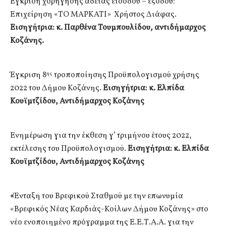
Έγκριση χορήγησης άδειας εισόδου – εξόδου:
Επιχείρηση «ΤΟ ΜΑΡΚΑΤΙ» Χρήστος Διάφας.
Εισηγήτρια: κ. Παρθένα Τουμπουλίδου, αντιδήμαρχος
Κοζάνης.
Έγκριση 8
τροποποίησης Προϋπολογισμού χρήσης
ης
2022 του Δήμου Κοζάνης.
Εισηγήτρια: κ. Ελπίδα
Κουϊμτζίδου, Αντιδήμαρχος Κοζάνης
Ενημέρωση για την έκθεση γ’ τριμήνου έτους 2022,
εκτέλεσης του Προϋπολογισμού.
Εισηγήτρια: κ. Ελπίδα
Κουϊμτζίδου, Αντιδήμαρχος Κοζάνης
«
Ένταξη του Βρεφικού Σταθμού με την επωνυμία
«Βρεφικός Νέας Καρδιάς-Κοίλων Δήμου Κοζάνης» στο
νέο ενοποιημένο πρόγραμμα της Ε.Ε.Τ.Α.Α. για την