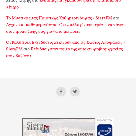
Σιμος Μιμής
στο
Ενοικιάζεται γκαρσονιέρα στη Σιάτιστα στο
κέντρο
Το Μυστικό μιας Ποιοτικής Καθημερινότητας - SieraFM
στο
Αγχος και καθημερινότητα -Οι 12 αλλαγές που πρέπει να κάνετε
στον τρόπο ζωής σας για να το μειώσετε
Οι Καλύτερες Επενδύσεις Ξεκινούν από τις Σωστές Αποφάσεις -
SieraFM
στο
Επένδυση στον τομέα της αυτοκινητοβιομηχανίας
στην Κοζάνη?