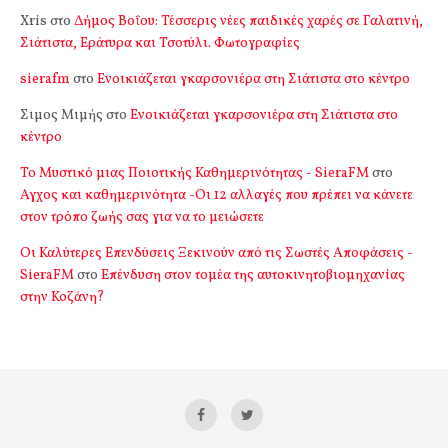
Xris
στο
Δήμος Βοΐου: Τέσσερις νέες παιδικές χαρές σε Γαλατινή,
Σιάτιστα, Εράτυρα και Τσοτύλι. Φωτογραφίες
sierafm
στο
Ενοικιάζεται γκαρσονιέρα στη Σιάτιστα στο κέντρο
Σιμος Μιμής
στο
Ενοικιάζεται γκαρσονιέρα στη Σιάτιστα στο
κέντρο
Το Μυστικό μιας Ποιοτικής Καθημερινότητας - SieraFM
στο
Αγχος και καθημερινότητα -Οι 12 αλλαγές που πρέπει να κάνετε
στον τρόπο ζωής σας για να το μειώσετε
Οι Καλύτερες Επενδύσεις Ξεκινούν από τις Σωστές Αποφάσεις -
SieraFM
στο
Επένδυση στον τομέα της αυτοκινητοβιομηχανίας
στην Κοζάνη?