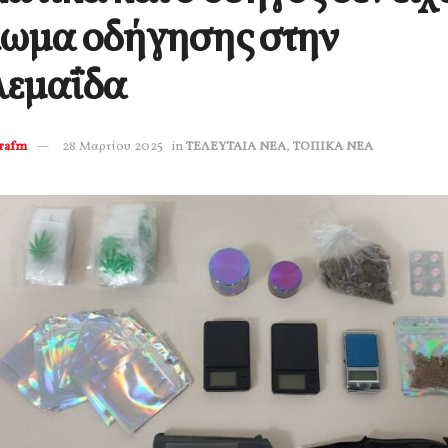
λωμα οδήγησης στην
λεμαΐδα
erafm
28 Μαρτίου 2025
in
ΤΕΛΕΥΤΑΙΑ ΝΕΑ
,
ΤΟΠΙΚΑ ΝΕΑ