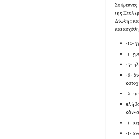
Σε έρευνε
της Πτολεμ
Δίωξης κα
κατασχέθη
-12- 
-1- γ
-3- η
-6- δ
κατοχ
-2- μ
πλήθο
κάννα
-1- α
-1- α