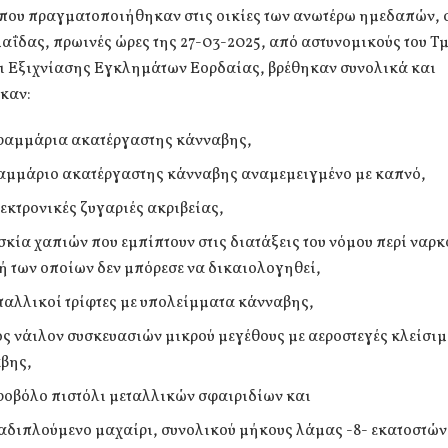
ς που πραγματοποιήθηκαν στις οικίες των ανωτέρω ημεδαπών, 
αΐδας, πρωινές ώρες της 27-03-2025, από αστυνομικούς του Τ
ι Εξιχνίασης Εγκλημάτων Εορδαίας, βρέθηκαν συνολικά και
καν:
γραμμάρια ακατέργαστης κάνναβης,
ραμμάριο ακατέργαστης κάνναβης αναμεμειγμένο με καπνό,
λεκτρονικές ζυγαριές ακριβείας,
ισκία χαπιών που εμπίπτουν στις διατάξεις του νόμου περί ναρ
ή των οποίων δεν μπόρεσε να δικαιολογηθεί,
εταλλικοί τρίφτες με υπολείμματα κάνναβης,
ς νάιλον συσκευασιών μικρού μεγέθους με αεροστεγές κλείσι
βης,
εροβόλο πιστόλι μεταλλικών σφαιριδίων και
ναδιπλούμενο μαχαίρι, συνολικού μήκους λάμας -8- εκατοστών