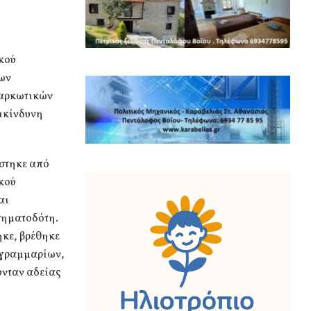
κού
ων
ναρκωτικών
πικίνδυνη
ίστηκε από
κού
αι
σηματοδότη.
κε, βρέθηκε
 γραμμαρίων,
ύνταν αδείας