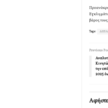
Προανάκρι
Εγκλημάτω
βάρος του
Tags:
ΔΙΠ
Previous Po
Αναλυτ
Κινητώ
την επ
2025 έ
Αφήστε