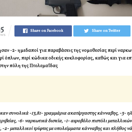
55
Share on Facebook
Share on Twitter
EWS
σαν -2- ημεδαποί για παραβάσεις της νομοθεσίας περί ναρκω
ρί όπλων, περί κώδικα οδικής κυκλοφορίας, καθώς και για ε
στην πόλη της Πτολεμαΐδας
αν συνολικά -13,81- γραμμάρια ακατέργαστης κάνναβης, -3- ηλ
κριβείας, -6- ναρκωτικά δισκία, -1- αεροβόλο πιστόλι μεταλλικών
ι, -2- μεταλλικοί τρίφτες με υπολείμματα κάνναβης και πλήθος ν