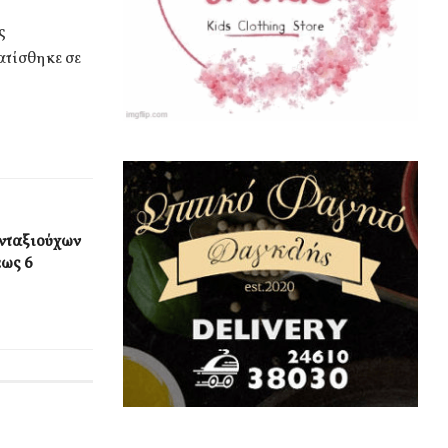
ς
ατίσθηκε σε
υνταξιούχων
έως 6