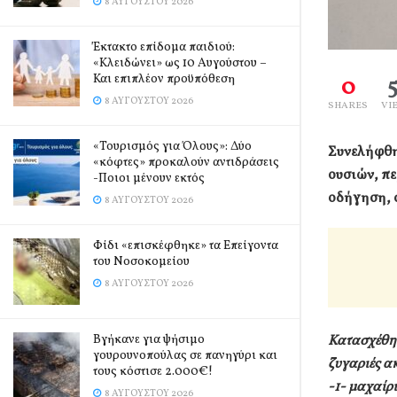
8 ΑΥΓΟΎΣΤΟΥ 2026
Έκτακτο επίδομα παιδιού:
«Κλειδώνει» ως 10 Αυγούστου –
Και επιπλέον προϋπόθεση
0
8 ΑΥΓΟΎΣΤΟΥ 2026
SHARES
VI
«Τουρισμός για Όλους»: Δύο
Συνελήφθη
«κόφτες» προκαλούν αντιδράσεις
ουσιών, πε
-Ποιοι μένουν εκτός
οδήγηση,
8 ΑΥΓΟΎΣΤΟΥ 2026
Φίδι «επισκέφθηκε» τα Επείγοντα
του Νοσοκομείου
8 ΑΥΓΟΎΣΤΟΥ 2026
Βγήκανε για ψήσιμο
Κατασχέθηκ
γουρουνοπούλας σε πανηγύρι και
ζυγαριές α
τους κόστισε 2.000€!
-1- μαχαίρ
8 ΑΥΓΟΎΣΤΟΥ 2026