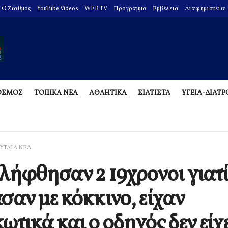
O Σταθμός
YouTube Videos
WEB TV
Πρόγραμμα
Εμβέλεια
Διαφημιστείτε
ΟΣΜΟΣ
ΤΟΠΙΚΑ ΝΕΑ
ΑΘΛΗΤΙΚΑ
ΣΙΑΤΙΣΤΑ
ΥΓΕΙΑ-ΔΙΑΤ
ΥΤΑΙΑ ΝΕΑ
λήφθησαν 2 19χρονοι γιατ
σαν με κόκκινο, είχαν
ωτικά και ο οδηγός δεν είχ