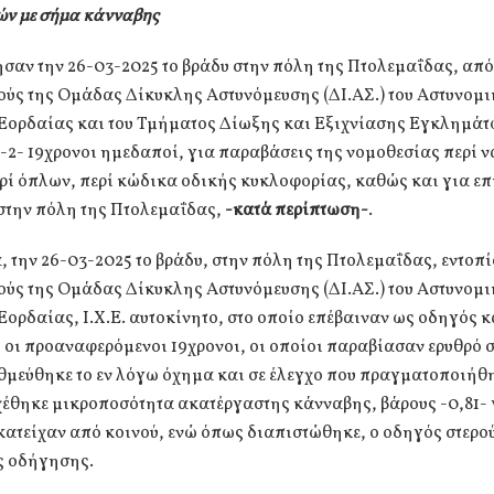
ών με σήμα κάνναβης
σαν την 26-03-2025 το βράδυ στην πόλη της Πτολεμαΐδας, από
ούς της Ομάδας Δίκυκλης Αστυνόμευσης (ΔΙ.ΑΣ.) του Αστυνομι
Εορδαίας και του Τμήματος Δίωξης και Εξιχνίασης Εγκλημάτ
-2- 19χρονοι ημεδαποί, για παραβάσεις της νομοθεσίας περί 
ρί όπλων, περί κώδικα οδικής κυκλοφορίας, καθώς και για ε
στην πόλη της Πτολεμαΐδας,
-κατά περίπτωση-
.
, την 26-03-2025 το βράδυ, στην πόλη της Πτολεμαΐδας, εντοπ
ούς της Ομάδας Δίκυκλης Αστυνόμευσης (ΔΙ.ΑΣ.) του Αστυνομι
ορδαίας, Ι.Χ.Ε. αυτοκίνητο, στο οποίο επέβαιναν ως οδηγός κ
 οι προαναφερόμενοι 19χρονοι, οι οποίοι παραβίασαν ερυθρό 
θμεύθηκε το εν λόγω όχημα και σε έλεγχο που πραγματοποιήθη
χέθηκε μικροποσότητα ακατέργαστης κάνναβης, βάρους -0,81-
κατείχαν από κοινού, ενώ όπως διαπιστώθηκε, ο οδηγός στερο
ς οδήγησης.