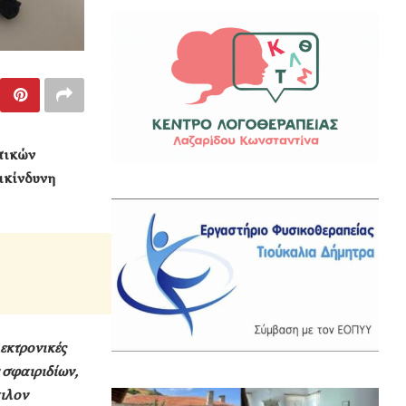
τικών
πικίνδυνη
εκτρονικές
 σφαιριδίων,
άιλον