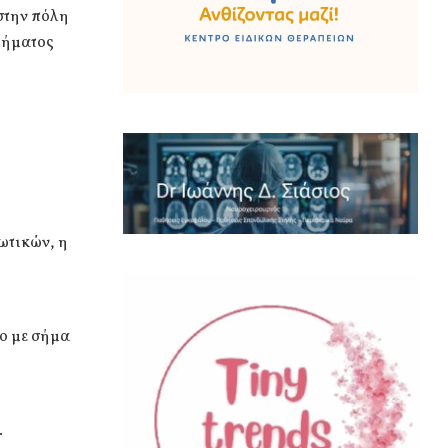
στην πόλη
μήματος
κωτικών, η
μο με σήμα
.