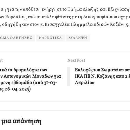
ση για την υπόθεση ενήργησε το Τμήμα Δίωξης και Εξιχνίαση
ν Εορδαίας, ενώ οι συλληφθέντες με τη δικογραφία που σχημ
ς, οδηγήθηκαν στον κ. Εισαγγελέα Πλημμελειοδικών Κοζάνης.
ΛΩΜΑ ΟΔΗΓΗΣΗΣ
ΝΑΡΚΩΤΙΚΑ
ΣΥΛΛΗΨΗ
st
Next Post
ικά τα δρομολόγια των
Εκλογές του Σωματείου σ
ν Αστυνομικών Μονάδων για
ΙΚΑ ΠΕ Ν. Κοζάνης από 2 
όμενη εβδομάδα (από 31-03-
Απριλίου
ως 06-04-2025)
 μια απάντηση