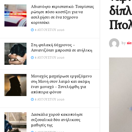
δίπ
Αδιανόητο περιστατικό: Τουρίστας
ρώτησε πόσο κοστίζει για να
ασελγήσει σε ένα 10χρονο
Πτο
κοριτσάκι
8 ΑΥΓΟΎΣΤΟΥ 2026
by
si
Στη φυλακή 66χρονος –
Αυνανιζόταν μπροστά σε ανήλικη
8 ΑΥΓΟΎΣΤΟΥ 2026
Μοναχός μαχαίρωσε εργαζόμενο
στη Μονή στον λαιμό και ακόμη
έναν μοναχό – Συνελήφθη για
απόπειρα φόνου
8 ΑΥΓΟΎΣΤΟΥ 2026
Δασκάλα χορού κακοποίησε
σεξουαλικά δύο ανήλικους
μαθητές της