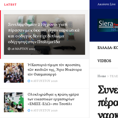
Ακούστε Live
LATEST
Συνελήφθησαν 2 19χρονοι γιατί
πέρασαν με κόκκινο, είχαν ναρκωτικά
και ο οδηγός δεν είχε δίπλωμα
οδήγησης στην Πτολεμαΐδα
ΕΛΛΑΔΑ-Κ
28 ΜΑΡΤΊΟΥ 2025
VIDEOS
Ἡ Καστοριὰ τίμησε τὸν προστάτη
τῶν παιδιῶν της, Ἅγιο Νικάνορα
τὸν Θαυματουργό
Home
ΤΕΛΕ
8 ΑΥΓΟΎΣΤΟΥ 2026
Συνε
Ολοκληρώθηκε η πρώτη ημέρα
πέρα
των εικαστικών εργαστηρίων
«ΕΜΕΙΣ-ΕΔΩ» στο Τσοτύλι
ναρκ
8 ΑΥΓΟΎΣΤΟΥ 2026