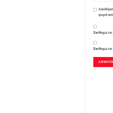
Αποθήκευ
φορά που
Επιθυμώ να 
Επιθυμώ να 