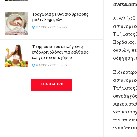
συσκευασι
Τραγωδία με θάνατο βρέφους
Συνελήφθη
μόλις 8 ημερών
αστυνομικ
8 ΑΥΓΟΎΣΤΟΥ 2026
Τμήματος 
Εορδαίας, 
Τα φρούτα που επιλέγουν 4
ουσιών, πε
ενδοκρινολόγοι για καλύτερο
έλεγχο του σακχάρου
οδήγηση, 
8 ΑΥΓΟΎΣΤΟΥ 2026
Ειδικότερα
αστυνομικ
LOAD MORE
Τμήματος Ε
συνοδηγός
Άμεσα στα
και κατασ
την οποία 
ικανότητα