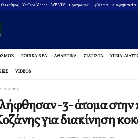
O Σταθμός
YouTube Videos
WEB TV
Πρόγραμμα
Εμβέλεια
Διαφημιστείτε
ΟΣΜΟΣ
ΤΟΠΙΚΑ ΝΕΑ
ΑΘΛΗΤΙΚΑ
ΣΙΑΤΙΣΤΑ
ΥΓΕΙΑ-ΔΙΑΤ
ΞΕΙΣ
VIDEOS
ΥΤΑΙΑ ΝΕΑ
λήφθησαν -3- άτομα στην
Κοζάνης για διακίνηση κοκ