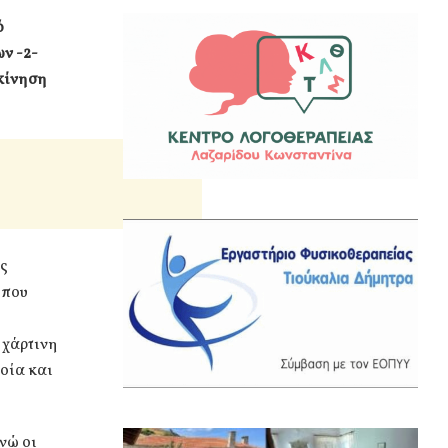
ό
ν -2-
ακίνηση
ης
 που
 χάρτινη
οία και
νώ οι