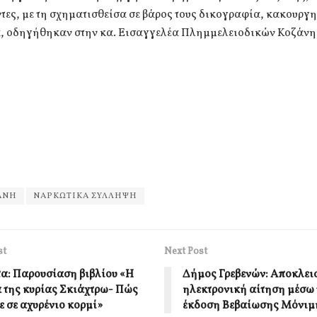
ες, με τη σχηματισθείσα σε βάρος τους δικογραφία, κακουργ
, οδηγήθηκαν στην κα. Εισαγγελέα Πλημμελειοδικών Κοζάνη
ΑΝΗ
ΝΑΡΚΩΤΙΚΑ ΣΥΛΛΗΨΗ
st
Next Post
τα: Παρουσίαση βιβλίου «Η
Δήμος Γρεβενών: Αποκλεισ
α της κυρίας Σκιάχτρω- Πώς
ηλεκτρονική αίτηση μέσω τ
ε σε αχυρένιο κορμί»
έκδοση Βεβαίωσης Μόνιμ