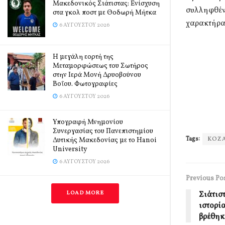
Μακεδονικός Σιάτιστας: Ενίσχυση
συλληφθέντ
στα γκολ ποστ με Θοδωρή Μήτκα
χαρακτήρα
6 ΑΥΓΟΎΣΤΟΥ 2026
Η μεγάλη εορτή της
Μεταμορφώσεως του Σωτήρος
στην Ιερά Μονή Δρυοβούνου
Βοΐου. Φωτογραφίες
6 ΑΥΓΟΎΣΤΟΥ 2026
Υπογραφή Μνημονίου
Συνεργασίας του Πανεπιστημίου
Tags:
ΚΟΖ
Δυτικής Μακεδονίας με το Hanoi
University
6 ΑΥΓΟΎΣΤΟΥ 2026
Previous Po
LOAD MORE
Σιάτισ
ιστορί
βρέθηκ