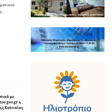
ηματικού
ς.
τικά με
ου gov.gr η
ης Κατοικίας