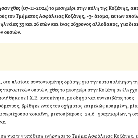
αν χθες (07-11-2024) το μεσημέρι στην πόλη της Κοζάνης, απ
ύς του Τμήματος Ασφάλειας Κοζάνης, -3- άτομα, εκ των οποίω
ηλικίας 33 και 26 ετών και ένας 26χρονος αλλοδαπός, για δι
ν ουσιών
.
, στο πλαίσιο συντονισμένης δράσης για την καταπολέμηση τ
 ναρκωτικών ουσιών, χθες το μεσημέρι στην Κοζάνη σε έλεγχο
ιήθηκε σε Ι.Χ.Ε. αυτοκίνητο, με οδηγό και συνεπιβάτες τους
μενους, βρέθηκε εντός του οχήματος επιμελώς κρυμμένη, μία
 περιέχουσα κοκαΐνη, μικτού βάρους -29,6- γραμμαρίων, η οπ
κε.
ση για την υπόθεση ενήργησε το Τμήμα Ασφάλειας Κοζάνης, ε