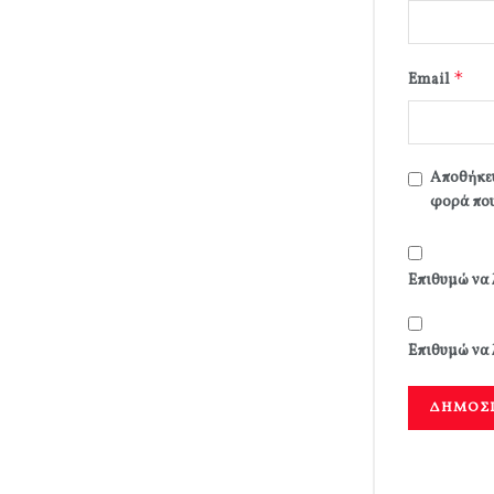
*
Email
Αποθήκευ
φορά που
Επιθυμώ να 
Επιθυμώ να 