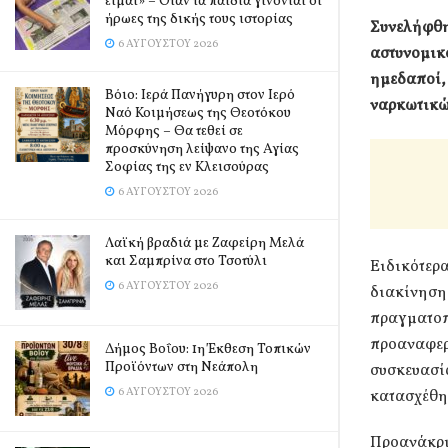
είμαι» – Όταν τα παιδιά γίνονται οι
ήρωες της δικής τους ιστορίας
Συνελήφθησ
6 ΑΥΓΟΎΣΤΟΥ 2026
αστυνομικο
ημεδαποί, 
Βόιο: Ιερά Πανήγυρη στον Ιερό
ναρκωτικώ
Ναό Κοιμήσεως της Θεοτόκου
Μόρφης – Θα τεθεί σε
προσκύνηση λείψανο της Αγίας
Σοφίας της εν Κλεισούρας
6 ΑΥΓΟΎΣΤΟΥ 2026
Λαϊκή βραδιά με Ζαφείρη Μελά
και Σαμπρίνα στο Τσοτύλι
Ειδικότερα
6 ΑΥΓΟΎΣΤΟΥ 2026
διακίνησης
πραγματοπο
προαναφερό
Δήμος Βοΐου: 1η Έκθεση Τοπικών
Προϊόντων στη Νεάπολη
συσκευασία
6 ΑΥΓΟΎΣΤΟΥ 2026
κατασχέθη
Προανάκρι