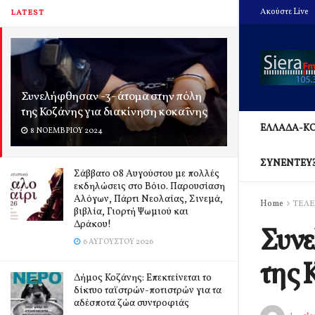
Ακούστε Live
LATEST
Συνελήφθησαν -3- άτομα στην πόλη
της Κοζάνης για διακίνηση κοκαΐνης
ΕΛΛΑΔΑ-Κ
8 ΝΟΕΜΒΡΊΟΥ 2024
ΣΥΝΕΝΤΕΥ
Σάββατο 08 Αυγούστου με πολλές
εκδηλώσεις στο Βόιο. Παρουσίαση
Αλόγων, Πάρτι Νεολαίας, Σινεμά,
Home
ΤΕΛΕ
βιβλία, Γιορτή Ψωμιού και
Δράκου!
Συνε
6 ΑΥΓΟΎΣΤΟΥ 2026
της 
Δήμος Κοζάνης: Επεκτείνεται το
δίκτυο ταϊστρών-ποτιστρών για τα
αδέσποτα ζώα συντροφιάς