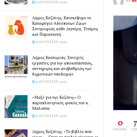
by
si
6 ΑΥΓΟΎΣΤΟΥ 2026
Δήμος Κοζάνης: Επισκέψιμο το
Καταφύγιο Αδέσποτων Ζώων
Συντροφιάς κάθε Δευτέρα, Τετάρτη
και Παρασκευή
6 ΑΥΓΟΎΣΤΟΥ 2026
Δήμος Καστοριάς: Συνεχείς
εργασίες για την αποκατάσταση,
συντήρηση και αναβάθμιση των
δημοτικών υποδομών
6 ΑΥΓΟΎΣΤΟΥ 2026
«Μαζί για την Κοζάνη»: Ο
παραπλανητικός φακός του κ.
Μαλούτα
6 ΑΥΓΟΎΣΤΟΥ 2026
0
SHARES
VI
Δήμος Κοζάνης: «Το βιβλίο που