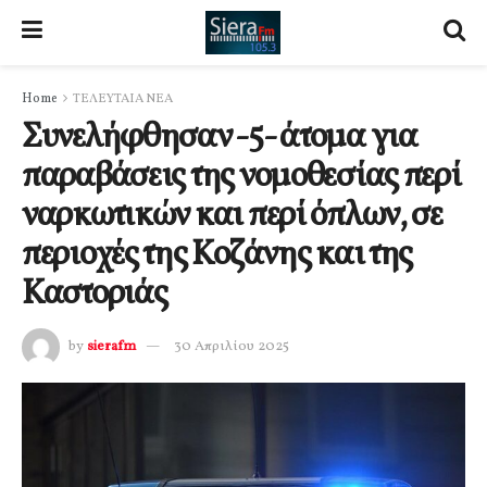
Home
ΤΕΛΕΥΤΑΙΑ ΝΕΑ
Συνελήφθησαν -5- άτομα για
παραβάσεις της νομοθεσίας περί
ναρκωτικών και περί όπλων, σε
περιοχές της Κοζάνης και της
Καστοριάς
by
sierafm
30 Απριλίου 2025