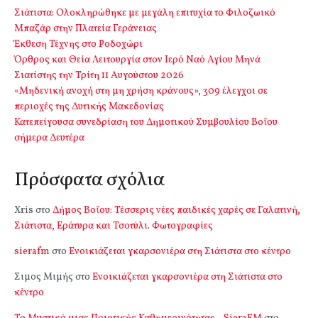
Σιάτιστα: Oλοκληρώθηκε με μεγάλη επιτυχία το Φιλοζωικό
Μπαζάρ στην Πλατεία Γεράνειας
Έκθεση Τέχνης στο Ροδοχώρι
Όρθρος και Θεία Λειτουργία στον Ιερό Ναό Αγίου Μηνά
Σιατίστης την Τρίτη 11 Αυγούστου 2026
«Μηδενική ανοχή στη μη χρήση κράνους», 309 έλεγχοι σε
περιοχές της Δυτικής Μακεδονίας
Κατεπείγουσα συνεδρίαση του Δημοτικού Συμβουλίου Βοΐου
σήμερα Δευτέρα
Πρόσφατα σχόλια
Xris
στο
Δήμος Βοΐου: Τέσσερις νέες παιδικές χαρές σε Γαλατινή,
Σιάτιστα, Εράτυρα και Τσοτύλι. Φωτογραφίες
sierafm
στο
Ενοικιάζεται γκαρσονιέρα στη Σιάτιστα στο κέντρο
Σιμος Μιμής
στο
Ενοικιάζεται γκαρσονιέρα στη Σιάτιστα στο
κέντρο