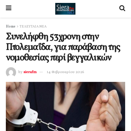
Home
ΤΕΛΕΥΤΑΙΑ ΝΕΑ
Συνελήφθη 53χρονη στην
Πτολεμαΐδα, για παράβαση της
νομοθεσίας περί βεγγαλικών
by
sierafm
14 Φεβρουαρίου 2026