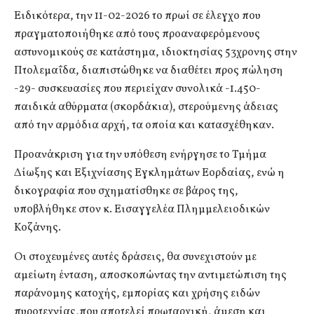
Ειδικότερα, την 11-02-2026 το πρωί σε έλεγχο που
πραγματοποιήθηκε από τους προαναφερόμενους
αστυνομικούς σε κατάστημα, ιδιοκτησίας 53χρονης στην
Πτολεμαΐδα, διαπιστώθηκε να διαθέτει προς πώληση
-29- συσκευασίες που περιείχαν συνολικά -1.450-
παιδικά αθύρματα (σκορδάκια), στερούμενης άδειας
από την αρμόδια αρχή, τα οποία και κατασχέθηκαν.
Προανάκριση για την υπόθεση ενήργησε το Τμήμα
Δίωξης και Εξιχνίασης Εγκλημάτων Εορδαίας, ενώ η
δικογραφία που σχηματίσθηκε σε βάρος της,
υποβλήθηκε στον κ. Εισαγγελέα Πλημμελειοδικών
Κοζάνης.
Οι στοχευμένες αυτές δράσεις, θα συνεχιστούν με
αμείωτη ένταση, αποσκοπώντας την αντιμετώπιση της
παράνομης κατοχής, εμπορίας και χρήσης ειδών
πυροτεχνίας,που αποτελεί πρωταρχική, άμεση και