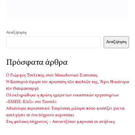
Αναζήτηση
Αναζήτηση
Πρόσφατα άρθρα
Ο Γιώργος Τσελεπής στον Μακεδονικό Σιάτιστας
Ἡ Καστοριὰ τίμησε τὸν προστάτη τῶν παιδιῶν της, Ἅγιο Νικάνορα
τὸν Θαυματουργό
Ολοκληρώθηκε η πρώτη ημέρα των εικαστικών εργαστηρίων
«ΕΜΕΙΣ-ΕΔΩ» στο Τσοτύλι
Αδιανόητο περιστατικό: Τουρίστας ρώτησε πόσο κοστίζει για να
ασελγήσει σε ένα 10χρονο κοριτσάκι
Στη φυλακή 66χρονος – Αυνανιζόταν μπροστά σε ανήλικη