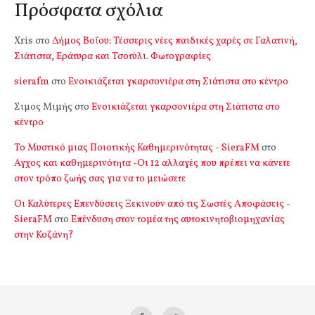
Πρόσφατα σχόλια
Xris
στο
Δήμος Βοΐου: Τέσσερις νέες παιδικές χαρές σε Γαλατινή,
Σιάτιστα, Εράτυρα και Τσοτύλι. Φωτογραφίες
sierafm
στο
Ενοικιάζεται γκαρσονιέρα στη Σιάτιστα στο κέντρο
Σιμος Μιμής
στο
Ενοικιάζεται γκαρσονιέρα στη Σιάτιστα στο
κέντρο
Το Μυστικό μιας Ποιοτικής Καθημερινότητας - SieraFM
στο
Αγχος και καθημερινότητα -Οι 12 αλλαγές που πρέπει να κάνετε
στον τρόπο ζωής σας για να το μειώσετε
Οι Καλύτερες Επενδύσεις Ξεκινούν από τις Σωστές Αποφάσεις -
SieraFM
στο
Επένδυση στον τομέα της αυτοκινητοβιομηχανίας
στην Κοζάνη?