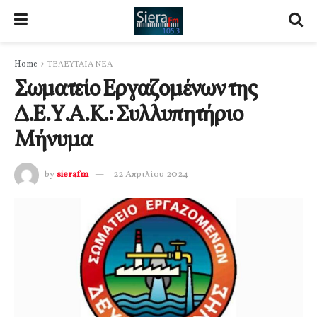
Home
ΤΕΛΕΥΤΑΙΑ ΝΕΑ
Σωματείο Εργαζομένων της
Δ.Ε.Υ.Α.Κ.: Συλλυπητήριο
Μήνυμα
by
sierafm
22 Απριλίου 2024