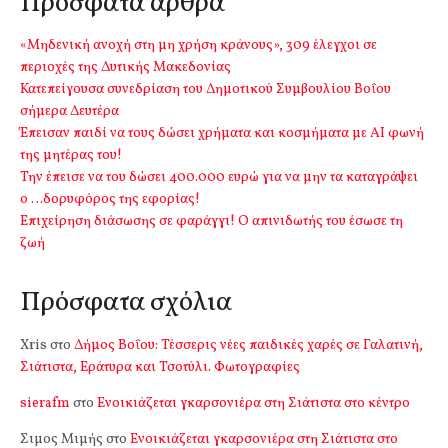
Πρόσφατα άρθρα
«Μηδενική ανοχή στη μη χρήση κράνους», 309 έλεγχοι σε
περιοχές της Δυτικής Μακεδονίας
Κατεπείγουσα συνεδρίαση του Δημοτικού Συμβουλίου Βοΐου
σήμερα Δευτέρα
Έπεισαν παιδί να τους δώσει χρήματα και κοσμήματα με ΑΙ φωνή
της μητέρας του!
Την έπεισε να του δώσει 400.000 ευρώ για να μην τα καταγράψει
ο …δορυφόρος της εφορίας!
Επιχείρηση διάσωσης σε φαράγγι! Ο απινιδωτής του έσωσε τη
ζωή
Πρόσφατα σχόλια
Xris
στο
Δήμος Βοΐου: Τέσσερις νέες παιδικές χαρές σε Γαλατινή,
Σιάτιστα, Εράτυρα και Τσοτύλι. Φωτογραφίες
sierafm
στο
Ενοικιάζεται γκαρσονιέρα στη Σιάτιστα στο κέντρο
Σιμος Μιμής
στο
Ενοικιάζεται γκαρσονιέρα στη Σιάτιστα στο