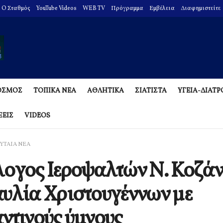
O Σταθμός
YouTube Videos
WEB TV
Πρόγραμμα
Εμβέλεια
Διαφημιστείτε
ΟΣΜΟΣ
ΤΟΠΙΚΑ ΝΕΑ
ΑΘΛΗΤΙΚΑ
ΣΙΑΤΙΣΤΑ
ΥΓΕΙΑ-ΔΙΑΤ
ΞΕΙΣ
VIDEOS
ΥΤΑΙΑ ΝΕΑ
ογος Ιεροψαλτών Ν. Κοζάν
υλία Χριστουγέννων με
ντινούς ύμνους