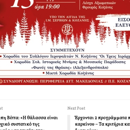
st
Next Post
πη Βέττα: «Η θάλασσα είναι
Έρχονται 2 προγράμματα 
χικό συστατικό της
καρκίνου – Τα κριτήρια κα