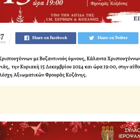
27
Share on Facebook
Share on Twitter
EWS
Χριστουγέννων με Βυζαντινούς ύμνους, Κάλαντα Χριστουγέννω
άς, την Κυριακή 15 Δεκεμβρίου 2024 και ώρα 19:00, στην αίθ
Λέσχη Αξιωματικών Φρουράς Κοζάνης.