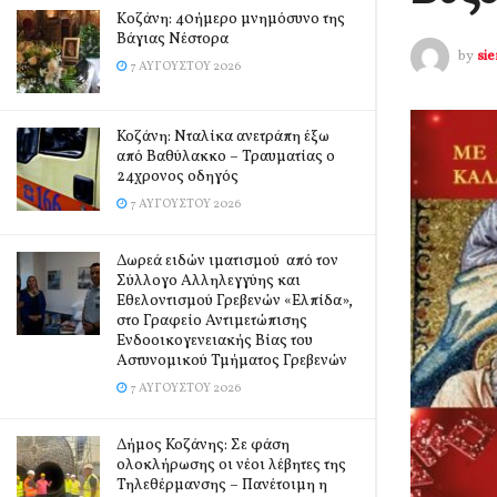
Kοζάνη: 40ήμερο μνημόσυνο της
Βάγιας Νέστορα
by
si
7 ΑΥΓΟΎΣΤΟΥ 2026
Κοζάνη: Νταλίκα ανετράπη έξω
από Βαθύλακκο – Τραυματίας ο
24χρονος οδηγός
7 ΑΥΓΟΎΣΤΟΥ 2026
Δωρεά ειδών ιματισμού από τον
Σύλλογο Αλληλεγγύης και
Εθελοντισμού Γρεβενών «Ελπίδα»,
στο Γραφείο Αντιμετώπισης
Ενδοοικογενειακής Βίας του
Αστυνομικού Τμήματος Γρεβενών
7 ΑΥΓΟΎΣΤΟΥ 2026
Δήμος Κοζάνης: Σε φάση
ολοκλήρωσης οι νέοι λέβητες της
Τηλεθέρμανσης – Πανέτοιμη η