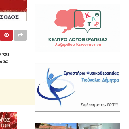
ν και
ουσα