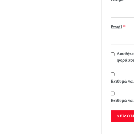
Όνομα
*
Email
Αποθήκευ
φορά που
Επιθυμώ να 
Επιθυμώ να 