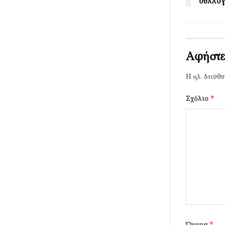
συλλογ
Αφήστε
Η ηλ. διεύθυ
*
Σχόλιο
*