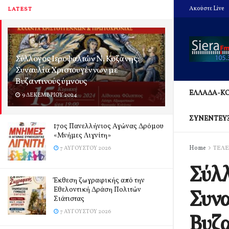
Ακούστε Live
LATEST
Σύλλογος Ιεροψαλτών Ν. Κοζάνης:
Συναυλία Χριστουγέννων με
Βυζαντινούς ύμνους
ΕΛΛΑΔΑ-Κ
9 ΔΕΚΕΜΒΡΊΟΥ 2024
ΣΥΝΕΝΤΕΥ
17ος Πανελλήνιος Αγώνας Δρόμου
«Μνήμες Λιγνίτη»
Home
ΤΕΛΕ
7 ΑΥΓΟΎΣΤΟΥ 2026
Σύλλ
Έκθεση ζωγραφικής από την
Εθελοντική Δράση Πολιτών
Συνα
Σιάτιστας
7 ΑΥΓΟΎΣΤΟΥ 2026
Βυζα