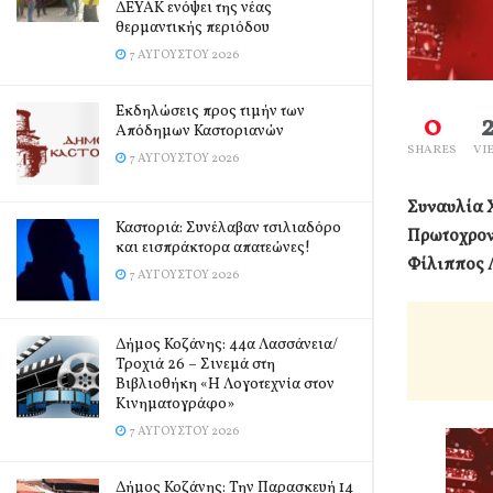
ΔΕΥΑΚ ενόψει της νέας
θερμαντικής περιόδου
7 ΑΥΓΟΎΣΤΟΥ 2026
Εκδηλώσεις προς τιμήν των
0
Απόδημων Καστοριανών
SHARES
VI
7 ΑΥΓΟΎΣΤΟΥ 2026
Συναυλία 
Καστοριά: Συνέλαβαν τσιλιαδόρο
Πρωτοχρονι
και εισπράκτορα απατεώνες!
Φίλιππος 
7 ΑΥΓΟΎΣΤΟΥ 2026
Δήμος Κοζάνης: 44α Λασσάνεια/
Τροχιά 26 – Σινεμά στη
Βιβλιοθήκη «Η Λογοτεχνία στον
Κινηματογράφο»
7 ΑΥΓΟΎΣΤΟΥ 2026
Δήμος Κοζάνης: Την Παρασκευή 14