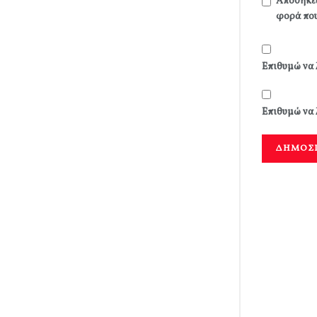
Αποθήκευ
φορά που
Επιθυμώ να 
Επιθυμώ να 