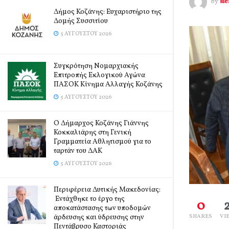
by
si
Δήμος Κοζάνης: Ευχαριστήριο της
Δομής Συσσιτίου
5 ΑΥΓΟΎΣΤΟΥ 2026
Συγκρότηση Νομαρχιακής
Επιτροπής Εκλογικού Αγώνα
ΠΑΣΟΚ Κίνημα Αλλαγής Κοζάνης
5 ΑΥΓΟΎΣΤΟΥ 2026
Ο Δήμαρχος Κοζάνης Γιάννης
Κοκκαλιάρης στη Γενική
Γραμματεία Αθλητισμού για το
ταρτάν του ΔΑΚ
5 ΑΥΓΟΎΣΤΟΥ 2026
Περιφέρεια Δυτικής Μακεδονίας:
Εντάχθηκε το έργο της
0
αποκατάστασης των υποδομών
άρδευσης και ύδρευσης στην
SHARES
VI
Πεντάβρυσο Καστοριάς