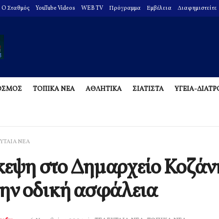
O Σταθμός
YouTube Videos
WEB TV
Πρόγραμμα
Εμβέλεια
Διαφημιστείτε
ΟΣΜΟΣ
ΤΟΠΙΚΑ ΝΕΑ
ΑΘΛΗΤΙΚΑ
ΣΙΑΤΙΣΤΑ
ΥΓΕΙΑ-ΔΙΑΤ
ΥΤΑΙΑ ΝΕΑ
εψη στο Δημαρχείο Κοζάν
την οδική ασφάλεια