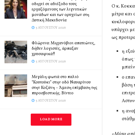
οδηγεί σε αδιέξοδο τους
Ο κ. Κοκκα
εργαζόμενους των λιγνιτικών
μέτρα και 
μονάδων και των ορυχείων στη
Δυτική Μακεδονία
κυκλοφορι
5 ΑΥΓΟΎΣΤΟΥ 2026
υπάρχει με
ως προτερα
Φλώρινα: Μηχανόβιοι απατεώνες,
δήθεν λογιστές, άρπαξαν
η εξε
χρυσαφικά!!
όπως 
5 ΑΥΓΟΎΣΤΟΥ 2026
μπαίν
Μεγάλη φωτιά στο παλιό
ο επα
“Κουτούκι” στην οδό Ναυαρίνου
βάση 
στην Κοζάνη – Άμεση επέμβαση της
επιτρ
πυροσβεστικής. Βίντεο
Αστυν
5 ΑΥΓΟΎΣΤΟΥ 2026
η ανα
στάθμ
LOAD MORE
«Μέσα από 