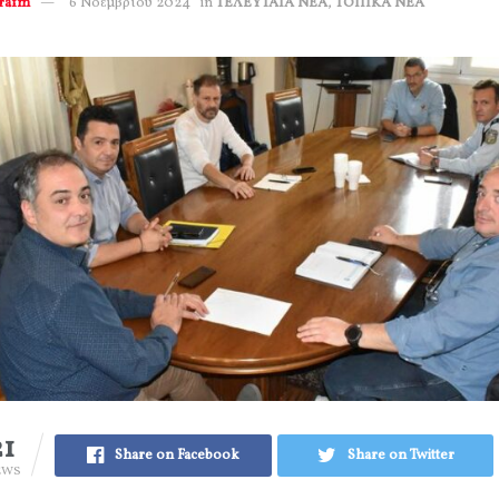
erafm
6 Νοεμβρίου 2024
in
ΤΕΛΕΥΤΑΙΑ ΝΕΑ
,
ΤΟΠΙΚΑ ΝΕΑ
21
Share on Facebook
Share on Twitter
EWS