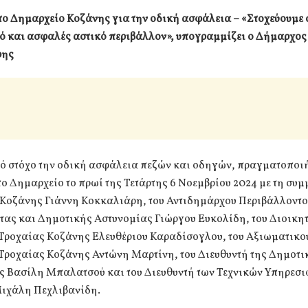
ο Δημαρχείο Κοζάνης για την οδική ασφάλεια – «Στοχεύουμε 
ό και ασφαλές αστικό περιβάλλον», υπογραμμίζει ο Δήμαρχος
ρης
κό στόχο την οδική ασφάλεια πεζών και οδηγών, πραγματοποι
ο Δημαρχείο το πρωί της Τετάρτης 6 Νοεμβρίου 2024 με τη συμ
Κοζάνης Γιάννη Κοκκαλιάρη, του Αντιδημάρχου Περιβάλλοντο
τας και Δημοτικής Αστυνομίας Γιώργου Ευκολίδη, του Διοικητ
Τροχαίας Κοζάνης Ελευθέριου Καραδίσογλου, του Αξιωματικού
Τροχαίας Κοζάνης Αντώνη Μαρτίνη, του Διευθυντή της Δημοτι
ς Βασίλη Μπαλατσού και του Διευθυντή των Τεχνικών Υπηρεσι
ιχάλη Πεχλιβανίδη.