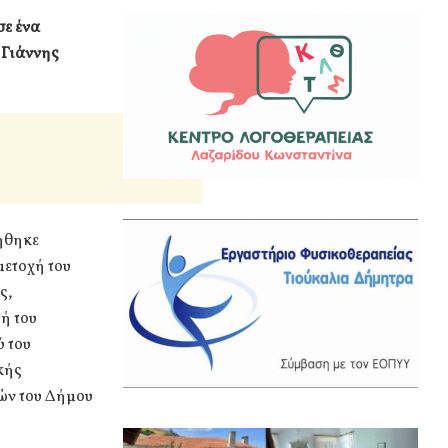
σε ένα
 Γιάννης
ήθηκε
μετοχή του
ς,
ή του
 του
κής
ών του Δήμου