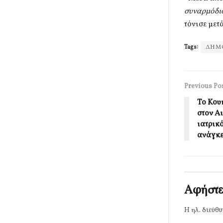
συναρμόδιο
τόνισε μετ
Tags:
ΔΗΜ
Previous Po
Το Κου
στον Α
ιατρικό
ανάγκε
Αφήστε
Η ηλ. διεύθυ