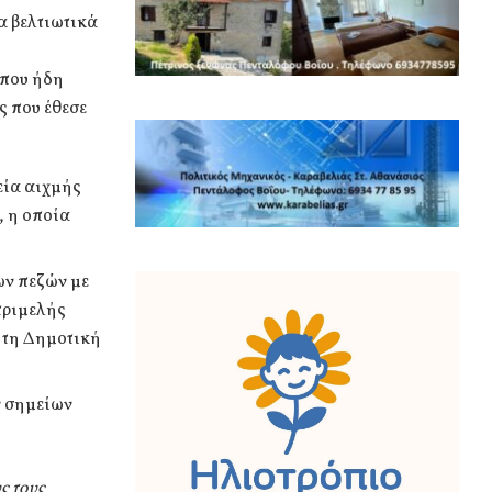
α βελτιωτικά
 που ήδη
ς που έθεσε
εία αιχμής
, η οποία
ων πεζών με
τριμελής
ι τη Δημοτική
ν σημείων
ς τους