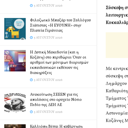
5 ΑΥΓΟΎΣΤΟΥ 2026
Σύσκεψη στ
λειτουργικ
Φιλοζωικό Μπαζάρ του Συλλόγου
Κοκκαλιά
Σιάτιστας «Η ΕΥΘΥΝΗ» στην
Πλατεία Γεράνειας
5 ΑΥΓΟΎΣΤΟΥ 2026
Η Δυτική Μακεδονία (και η
Κοζάνη) στο περιθώριο: Όταν οι
αριθμοί των μόνιμων διορισμών
εκπαιδευτικών εκθέτουν τις
Με κεντρι
διακηρύξεις
σύσκεψη στ
5 ΑΥΓΟΎΣΤΟΥ 2026
Δημάρχου 
Καθαριότη
Ανακοίνωση ΣΕΕΕΝ για τις
Τμήματος 
απολύσεις στο ορυχείο Νότιο
Πεδίο της ΔΕΗ ΑΕ
Τμήματος 
5 ΑΥΓΟΎΣΤΟΥ 2026
Αστυνομία
Κοζάνης Μ
Καλλιόπη Βέττα: Η κυβέρνηση