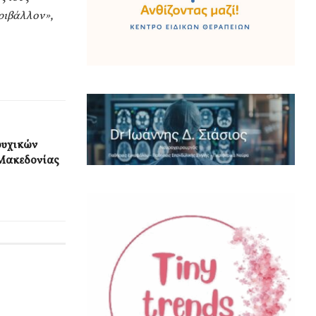
εριβάλλον»
,
ουχικών
 Μακεδονίας