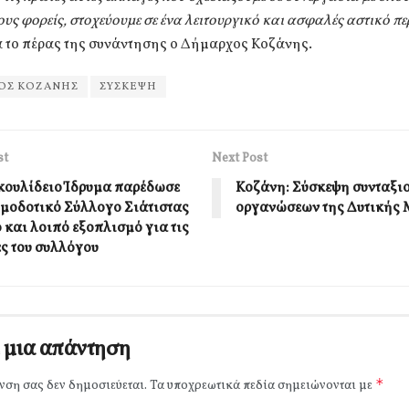
υς φορείς, στοχεύουμε σε ένα λειτουργικό και ασφαλές αστικό π
ά το πέρας της συνάντησης ο Δήμαρχος Κοζάνης.
ΟΣ ΚΟΖΑΝΗΣ
ΣΥΣΚΕΨΗ
st
Next Post
κουλίδειο Ίδρυμα παρέδωσε
Κοζάνη: Σύσκεψη συνταξι
ιμοδοτικό Σύλλογο Σιάτιστας
οργανώσεων της Δυτικής
 και λοιπό εξοπλισμό για τις
ς του συλλόγου
 μια απάντηση
*
νση σας δεν δημοσιεύεται.
Τα υποχρεωτικά πεδία σημειώνονται με