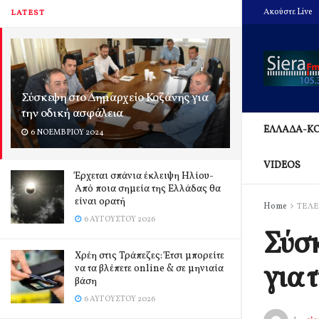
Ακούστε Live
LATEST
Σύσκεψη στο Δημαρχείο Κοζάνης για
την οδική ασφάλεια
ΕΛΛΑΔΑ-Κ
6 ΝΟΕΜΒΡΊΟΥ 2024
VIDEOS
Έρχεται σπάνια έκλειψη Ηλίου-
Από ποια σημεία της Ελλάδας θα
είναι ορατή
Home
ΤΕΛΕ
6 ΑΥΓΟΎΣΤΟΥ 2026
Σύσκ
Χρέη στις Τράπεζες: Έτσι μπορείτε
για 
να τα βλέπετε online & σε μηνιαία
βάση
6 ΑΥΓΟΎΣΤΟΥ 2026