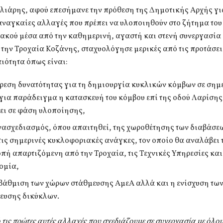
λιάρης, αφού επεσήμανε την πρόθεση της Δημοτικής Αρχής γι
αναγκαίες αλλαγές που πρέπει να υλοποιηθούν στο ζήτημα του
ακού μέσα από την καθημερινή, αγαστή και στενή συνεργασία
 την Τροχαία Κοζάνης, σταχυολόγησε μερικές από τις προτάσει
ιότητα όπως είναι:
ύρεση δυνατότητας για τη δημιουργία κυκλικών κόμβων σε σημ
για παράδειγμα η κατασκευή του κόμβου επί της οδού Λαρίσης
ει σε φάση υλοποίησης,
νασχεδιασμός, όπου απαιτηθεί, της χωροθέτησης των διαβάσε
τις σημερινές κυκλοφοριακές ανάγκες, τον οποίο θα αναλάβει 
οπή απαρτιζόμενη από την Τροχαία, τις Τεχνικές Υπηρεσίες κα
ομία,
βάθμιση των χώρων στάθμευσης ΑμεΑ αλλά και η ενίσχυση τω
ευσης δικύκλων.
τις πρώτες αυτές αλλαγές που σχεδιάζουμε σε συνεργασία με όλου