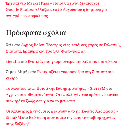
Έρχεται νέο Market Pass – Ποιοι θα είναι δικαιούχοι
Google Photos: Αλλάζει από 10 Αυγούστου η δημιουργία
αντιγράφων ασφαλείας
Πρόσφατα σχόλια
Xris
στο
Δήμος Βοΐου: Τέσσερις νέες παιδικές χαρές σε Γαλατινή,
Σιάτιστα, Εράτυρα και Τσοτύλι. Φωτογραφίες
sierafm
στο
Ενοικιάζεται γκαρσονιέρα στη Σιάτιστα στο κέντρο
Σιμος Μιμής
στο
Ενοικιάζεται γκαρσονιέρα στη Σιάτιστα στο
κέντρο
Το Μυστικό μιας Ποιοτικής Καθημερινότητας - SieraFM
στο
Αγχος και καθημερινότητα -Οι 12 αλλαγές που πρέπει να κάνετε
στον τρόπο ζωής σας για να το μειώσετε
Οι Καλύτερες Επενδύσεις Ξεκινούν από τις Σωστές Αποφάσεις -
SieraFM
στο
Επένδυση στον τομέα της αυτοκινητοβιομηχανίας
στην Κοζάνη?