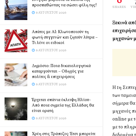
0
προσπαθώντας να σώσει φίλη της!
SHARES
VI
6 ΑΥΓΟΎΣΤΟΥ 2026
Ξεκινά απ
επιχειρήσ
Απάτες με AI: Κλωνοποιούν τη
φωνή συγγενών και ζητούν λύτρα –
μηχανών μ
Τι λένε οι ειδικοί
6 ΑΥΓΟΎΣΤΟΥ 2026
Δημόσιο: Ποια δικαιολογητικά
καταργούνται – Οδηγός για
πολίτες & επιχειρήσεις
6 ΑΥΓΟΎΣΤΟΥ 2026
Η 1η Σεπτε
των ταμεια
Έρχεται σπάνια έκλειψη Ηλίου-
σήμερα θα 
Από ποια σημεία της Ελλάδας θα
είναι ορατή
μηχανές πα
online με 
6 ΑΥΓΟΎΣΤΟΥ 2026
με το πληρ
Χρέη στις Τράπεζες: Έτσι μπορείτε
δεδομένα τ