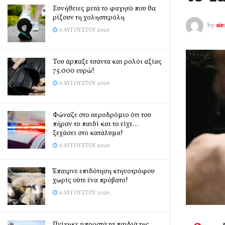
Συνήθειες μετά το φαγητό που θα
ρίξουν τη χοληστερόλη
by
si
6 ΑΥΓΟΎΣΤΟΥ 2026
Του άρπαξε τσάντα και ρολόι αξίας
75.000 ευρώ!
6 ΑΥΓΟΎΣΤΟΥ 2026
Φώναζε στο αεροδρόμιο ότι του
πήραν το παιδί και το είχε…
ξεχάσει στο κατάλυμα!
6 ΑΥΓΟΎΣΤΟΥ 2026
Έπαιρνε επιδότηση κτηνοτρόφου
χωρίς ούτε ένα πρόβατο!
6 ΑΥΓΟΎΣΤΟΥ 2026
Πνίγηκε μπροστά τα παιδιά της