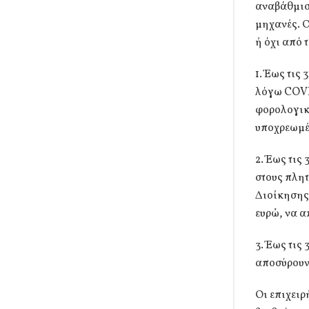
αναβάθμισ
μηχανές. Ο
ή όχι από 
1. Έως τις
λόγω COVID
φορολογικ
υποχρεωμέ
2. Έως τις
στους πλη
Διοίκησης 
ευρώ, να α
3. Έως τις
αποσύρουν 
Οι επιχειρ