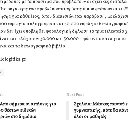
τιμέτωπες με τα πρόστιμα που προβλέπουν οι σχετικές διατάξεις
 Πιο συγκεκριμένα προβλέπονται πρόστιμα που φτάνουν στο 15
ρησης για κάθε έτος, όπου διαπιστώνεται παράβαση, με ελάχισ
.000 ευρώ για απλογραφικά και 30.000 ευρώ για διπλογραφικά
άν δεν έχει υποβληθεί φορολογική δήλωση τα τρία τελευταία χ
ίναι κατ΄ ελάχιστον 30.000 και 50.000 ευρώ αντίστοιχα για τα
κά και τα διπλογραφικά βιβλία.
iologitika.gr
S
st
Next Post
Από σήμερα οι αιτήσεις για
Σχολεία: Μάσκες παντού ε
090 θέσεων ειδικών
γυμναστικής, πότε θα κάνο
ριών στο δημόσιο
όλοι οι μαθητές