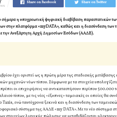
7
Share on Facebook
Share on Twitter
EWS
ό σήμερα η υποχρεωτική ψηφιακή διαβίβαση παραστατικών τω
εων στην πλατφόρμα «myDATA», καθώς και η διασύνδεση των 
ε την Ανεξάρτητη Αρχή Δημοσίων Εσόδων (ΑΑΔΕ).
μβρίου έχει οριστεί ως η πρώτη μέρα της σταδιακής μετάβασης
κών μηχανών νέων τύπου. Σύμφωνα με τα στοιχεία υπολογίζετα
πρέπει οι επιχειρήσεις να αντικαταστήσουν περίπου 500.000 
λαιού τύπου, με τις νέες «έξυπνες» ταμειακές οι οποίες θα συν
το Taxis, ενώ ταυτόχρονα ξεκινά και η διασύνδεση των ταμεια
οφοριακό σύστημα της ΑΑΔΕ «my DATA». Με το νέο σύστημα στό
ων στοιχείων λιανικής πώλησης να μεταβιβάζονται ηλεκτρονι