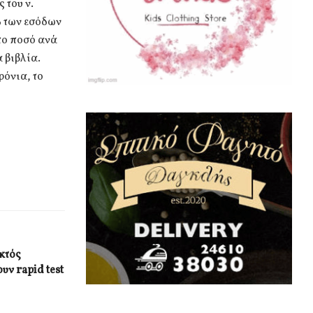
 του ν.
% των εσόδων
το ποσό ανά
 βιβλία.
ρόνια, το
κτός
υν rapid test