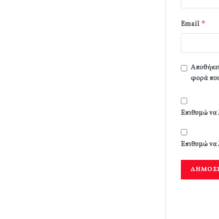
*
Email
Αποθήκευ
φορά που
Επιθυμώ να 
Επιθυμώ να 