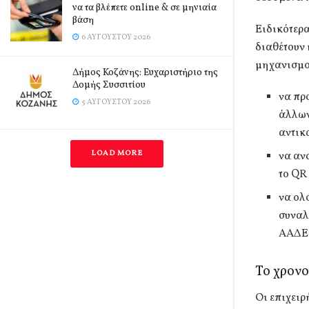
να τα βλέπετε online & σε μηνιαία
βάση
Ειδικότερα
6 ΑΥΓΟΎΣΤΟΥ 2026
διαθέτουν
μηχανισμο
Δήμος Κοζάνης: Ευχαριστήριο της
Δομής Συσσιτίου
να πρ
5 ΑΥΓΟΎΣΤΟΥ 2026
άλλων
αντικ
LOAD MORE
να αν
το QR
να ολ
συναλ
ΑΑΔΕ
Το χρον
Οι επιχειρ