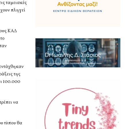
ις ταμειακές
έχουν πληγεί
νους ΚΑΔ
 το
ταν
ν εντάχθηκαν
ράξεις της
αι 100.000
πρέπει να
ου τύπου θα