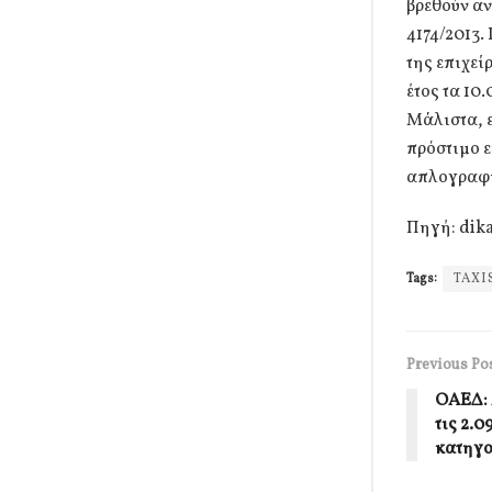
βρεθούν αν
4174/2013.
της επιχεί
έτος τα 10
Μάλιστα, ε
πρόστιμο ε
απλογραφι
Πηγή: dika
Tags:
TAXI
Previous Po
ΟΑΕΔ: 
τις 2.
κατηγο