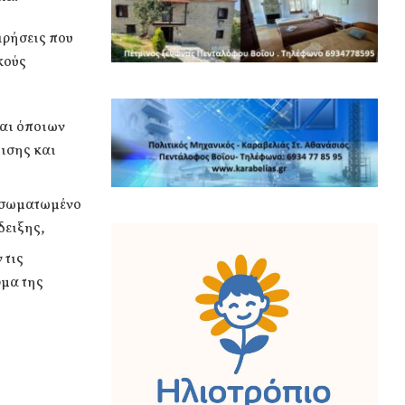
ειρήσεις που
κούς
αι όποιων
ισης και
ενσωματωμένο
δειξης,
 τις
ρμα της