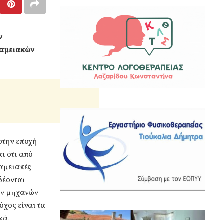
ν
ταμειακών
 στην εποχή
ι ότι από
ταμειακές
δέονται
κών μηχανών
χος είναι τα
κά.