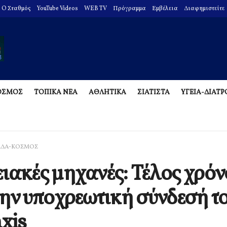
O Σταθμός
YouTube Videos
WEB TV
Πρόγραμμα
Εμβέλεια
Διαφημιστείτε
ΟΣΜΟΣ
ΤΟΠΙΚΑ ΝΕΑ
ΑΘΛΗΤΙΚΑ
ΣΙΑΤΙΣΤΑ
ΥΓΕΙΑ-ΔΙΑΤ
ΑΔΑ-ΚΟΣΜΟΣ
ιακές μηχανές: Τέλος χρόν
την υποχρεωτική σύνδεσή το
axis