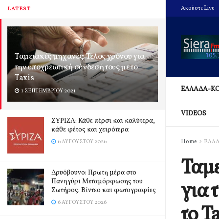
Ακούστε Live
LATEST
Ταμειακές μηχανές: Τέλος χρόνου για
την υποχρεωτική σύνδεσή τους με το
Taxis
ΕΛΛΑΔΑ-Κ
1 ΣΕΠΤΕΜΒΡΊΟΥ 2021
VIDEOS
ΣΥΡΙΖΑ: Κάθε πέρσι και καλύτερα,
κάθε φέτος και χειρότερα
Home
ΕΛΛ
6 ΑΥΓΟΎΣΤΟΥ 2026
Ταμε
Δρυόβουνο: Πρωτη μέρα στο
Πανηγύρι Μεταμόρφωσης του
για 
Σωτήρος. Βίντεο και φωτογραφίες
6 ΑΥΓΟΎΣΤΟΥ 2026
το T