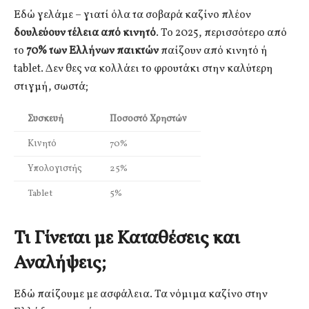
Εδώ γελάμε – γιατί όλα τα σοβαρά καζίνο πλέον
δουλεύουν τέλεια από κινητό
. Το 2025, περισσότερο από
το
70% των Ελλήνων παικτών
παίζουν από κινητό ή
tablet. Δεν θες να κολλάει το φρουτάκι στην καλύτερη
στιγμή, σωστά;
Συσκευή
Ποσοστό Χρηστών
Κινητό
70%
Υπολογιστής
25%
Tablet
5%
Τι Γίνεται με Καταθέσεις και
Αναλήψεις;
Εδώ παίζουμε με ασφάλεια. Τα νόμιμα καζίνο στην