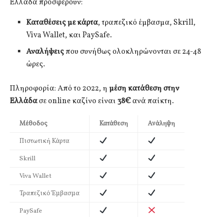
Ελλάδα προσφέρουν:
Καταθέσεις με κάρτα
, τραπεζικό έμβασμα, Skrill,
Viva Wallet, και PaySafe.
Αναλήψεις
που συνήθως ολοκληρώνονται σε 24-48
ώρες.
Πληροφορία: Από το 2022, η
μέση κατάθεση στην
Ελλάδα
σε online καζίνο είναι
38€
ανά παίκτη.
Μέθοδος
Κατάθεση
Ανάληψη
Πιστωτική Κάρτα
Skrill
Viva Wallet
Τραπεζικό Έμβασμα
PaySafe