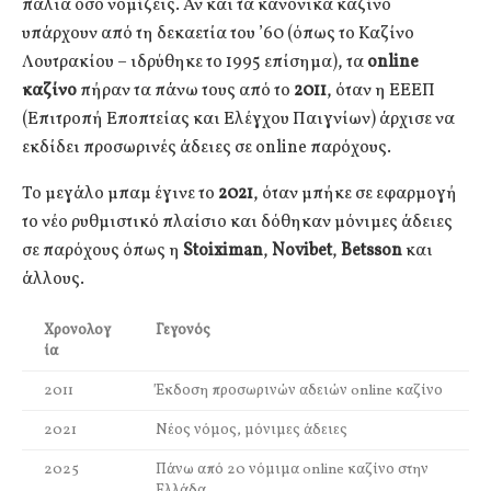
παλιά όσο νομίζεις. Αν και τα κανονικά καζίνο
υπάρχουν από τη δεκαετία του ’60 (όπως το Καζίνο
Λουτρακίου – ιδρύθηκε το 1995 επίσημα), τα
online
καζίνο
πήραν τα πάνω τους από το
2011
, όταν η ΕΕΕΠ
(Επιτροπή Εποπτείας και Ελέγχου Παιγνίων) άρχισε να
εκδίδει προσωρινές άδειες σε online παρόχους.
Το μεγάλο μπαμ έγινε το
2021
, όταν μπήκε σε εφαρμογή
το νέο ρυθμιστικό πλαίσιο και δόθηκαν μόνιμες άδειες
σε παρόχους όπως η
Stoiximan
,
Novibet
,
Betsson
και
άλλους.
Χρονολογ
Γεγονός
ία
2011
Έκδοση προσωρινών αδειών online καζίνο
2021
Νέος νόμος, μόνιμες άδειες
2025
Πάνω από 20 νόμιμα online καζίνο στην
Ελλάδα