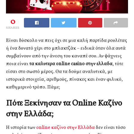
0
SHARES
Είναι δύσκολο να πεις όχι σε μια καλή παρτίδα ρουλέτας
ή ένα δυνατό χέρι στο μπλακτζάκ – ειδικά όταν όλα αυτά
συμβαίνουν από την άνεση του καναπέ σου. Αν ψάχνεις
ποια είναι
τα καλυτερα online casino στην ελλαδα
, τότε
είσαι στο σωστό μέρος. Θα τα δούμε αναλυτικά, με
ιστορικά στοιχεία, αριθμούς, πίνακες και έναν φιλικό,
καθημερινό τρόπο. Πάμε;
Πότε Ξεκίνησαν τα Online Καζίνο
στην Ελλάδα;
Η ιστορία των
online καζίνο στην Ελλάδα
δεν είναι τόσο