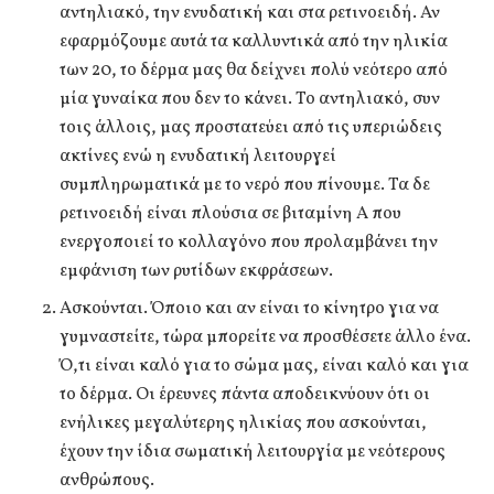
αντηλιακό, την ενυδατική και στα ρετινοειδή. Αν
εφαρμόζουμε αυτά τα καλλυντικά από την ηλικία
των 20, το δέρμα μας θα δείχνει πολύ νεότερο από
μία γυναίκα που δεν το κάνει. Το αντηλιακό, συν
τοις άλλοις, μας προστατεύει από τις υπεριώδεις
ακτίνες ενώ η ενυδατική λειτουργεί
συμπληρωματικά με το νερό που πίνουμε. Τα δε
ρετινοειδή είναι πλούσια σε βιταμίνη Α που
ενεργοποιεί το κολλαγόνο που προλαμβάνει την
εμφάνιση των ρυτίδων εκφράσεων.
Ασκούνται. Όποιο και αν είναι το κίνητρο για να
γυμναστείτε, τώρα μπορείτε να προσθέσετε άλλο ένα.
Ό,τι είναι καλό για το σώμα μας, είναι καλό και για
το δέρμα. Οι έρευνες πάντα αποδεικνύουν ότι οι
ενήλικες μεγαλύτερης ηλικίας που ασκούνται,
έχουν την ίδια σωματική λειτουργία με νεότερους
ανθρώπους.