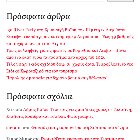
Πρόσφατα άρθρα
13o River Party στη Χρυσαυγή Βοΐου, την Πέμπτη 13 Αυγούστου
Στα ύψη ο υδράργυρος και σήμερα 9 Αυγούστου – Έως 39 βαθμούς
και ισχυροί άνεμοι στο Αιγαίο
Τρεις συλλήψεις για τις φωτιές σε Κορινθία και Λέσβο – Πάνω
από ένα εκατ. ευρώ τα πρόστιμα από αρχές του 2026
Τέλος στην εκτός σχεδίου δόμηση χωρίς όρια: Τι προβλέπει το νέο
Ειδικό Χωροταξικό για τον τουρισμό
Παρολίγον μοιραία για 8χρονο βουτιά στη θάλασσα!
Πρόσφατα σχόλια
Xris
στο
Δήμος Βοΐου: Τέσσερις νέες παιδικές χαρές σε Γαλατινή,
Σιάτιστα, Εράτυρα και Τσοτύλι. Φωτογραφίες
sierafm
στο
Ενοικιάζεται γκαρσονιέρα στη Σιάτιστα στο κέντρο
Σιμος Μιμής
στο
Ενοικιάζεται γκαρσονιέρα στη Σιάτιστα στο