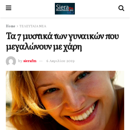
Home
ΤΕΛΕΥΤΑΙΑ ΝΕΑ
Τα 7 μυστικά των γυναικών που
μεγαλώνουν με χάρη
by
sierafm
6 Απριλίου 2019