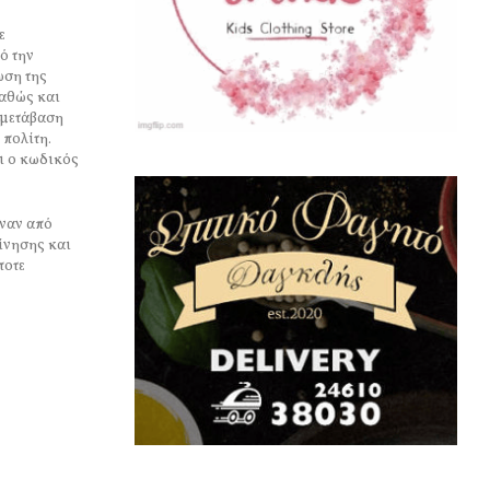
ε
ό την
ωση της
Καθώς και
 μετάβαση
 πολίτη.
αι ο κωδικός
έναν από
ίνησης και
ποτε