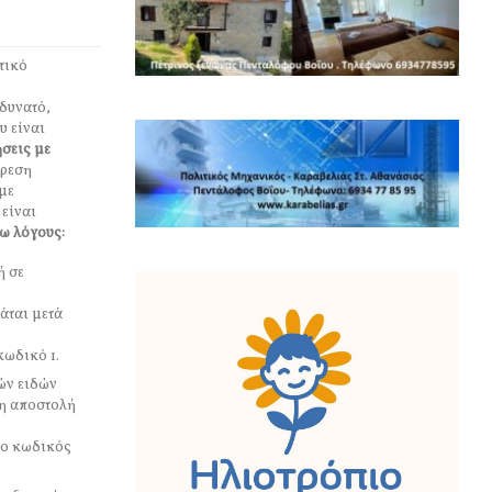
τικό
 δυνατό,
υ είναι
ήσεις με
ίρεση
 με
είναι
ω λόγους:
ή σε
άται μετά
κωδικό 1.
ών ειδών
ρη αποστολή
 ο κωδικός