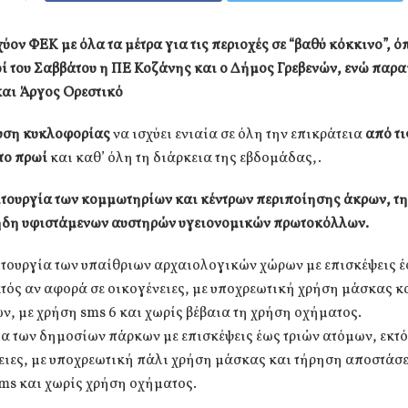
σχύον ΦΕΚ με όλα τα μέτρα για τις περιοχές σε “βαθύ κόκκινο”, ό
ί του Σαββάτου η ΠΕ Κοζάνης και ο Δήμος Γρεβενών, ενώ παρ
και Άργος Ορεστικό
υση κυκλοφορίας
να ισχύει ενιαία σε όλη την επικράτεια
από τι
 το πρωί
και καθ’ όλη τη διάρκεια της εβδομάδας,.
τουργία των κομμωτηρίων και κέντρων περιποίησης άκρων, τ
ήδη υφιστάμενων αυστηρών υγειονομικών πρωτοκόλλων.
ιτουργία των υπαίθριων αρχαιολογικών χώρων με επισκέψεις έ
τός αν αφορά σε οικογένειες, με υποχρεωτική χρήση μάσκας κ
, με χρήση sms 6 και χωρίς βέβαια τη χρήση οχήματος.
ία των δημοσίων πάρκων με επισκέψεις έως τριών ατόμων, εκτ
ειες, με υποχρεωτική πάλι χρήση μάσκας και τήρηση αποστάσ
ms και χωρίς χρήση οχήματος.