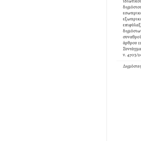
ιδιωτικο
δημόσιου
εσωτερικ
εξωτερικο
επιφύλαξ
δημόσιω
συναθροί
άρθρου 11
Συντάγμα
ν. 4703/2
Δημόσιες