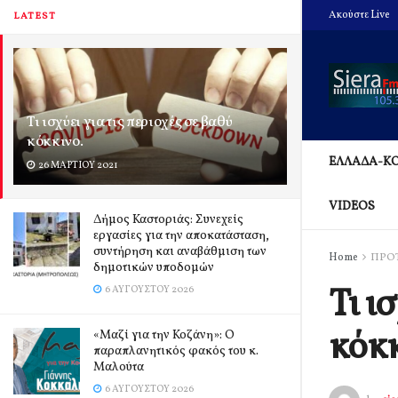
Ακούστε Live
LATEST
Τι ισχύει για τις περιοχές σε βαθύ
κόκκινο.
ΕΛΛΑΔΑ-Κ
26 ΜΑΡΤΊΟΥ 2021
VIDEOS
Δήμος Καστοριάς: Συνεχείς
εργασίες για την αποκατάσταση,
συντήρηση και αναβάθμιση των
Home
ΠΡΟ
δημοτικών υποδομών
Τι ι
6 ΑΥΓΟΎΣΤΟΥ 2026
κόκκ
«Μαζί για την Κοζάνη»: Ο
παραπλανητικός φακός του κ.
Μαλούτα
6 ΑΥΓΟΎΣΤΟΥ 2026