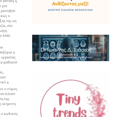
ι δυνατή η
ο για
 ραντεβού
ικώς ο
ξης της ως
εζα, στο
λαγή.
το SMS
ου
συζύγου ή
ο εργασίας
εία μαθητού
ας,
 και
ικό 4.
ει ο νόμος
ου τελούν
ση της
ς κείμενες
ι ο κωδικός