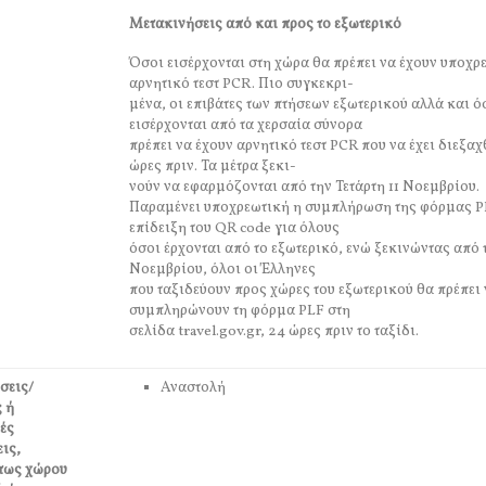
Μετακινήσεις από και προς το εξωτερικό
Όσοι εισέρχονται στη χώρα θα πρέπει να έχουν υποχρ
αρνητικό τεστ PCR. Πιο συγκεκρι-
μένα, οι επιβάτες των πτήσεων εξωτερικού αλλά και ό
εισέρχονται από τα χερσαία σύνορα
πρέπει να έχουν αρνητικό τεστ PCR που να έχει διεξαχ
ώρες πριν. Τα μέτρα ξεκι-
νούν να εφαρμόζονται από την Τετάρτη 11 Νοεμβρίου.
Παραμένει υποχρεωτική η συμπλήρωση της φόρμας P
επίδειξη του QR code για όλους
όσοι έρχονται από το εξωτερικό, ενώ ξεκινώντας από τ
Νοεμβρίου, όλοι οι Έλληνες
που ταξιδεύουν προς χώρες του εξωτερικού θα πρέπει
συμπληρώνουν τη φόρμα PLF στη
σελίδα travel.gov.gr, 24 ώρες πριν το ταξίδι.
σεις/
Αναστολή
 ή
ές
ις,
τως χώρου