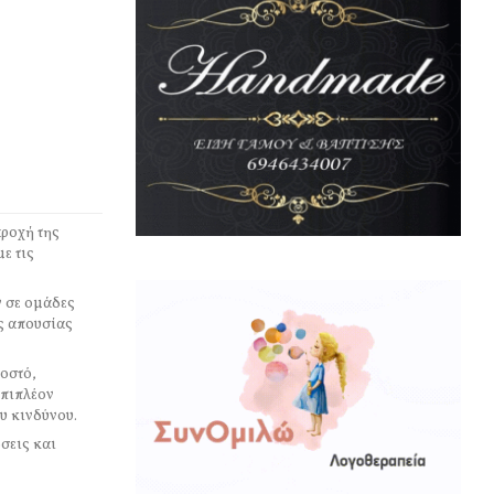
αροχή της
ε τις
 σε ομάδες
ς απουσίας
οστό,
επιπλέον
υ κινδύνου.
σεις και