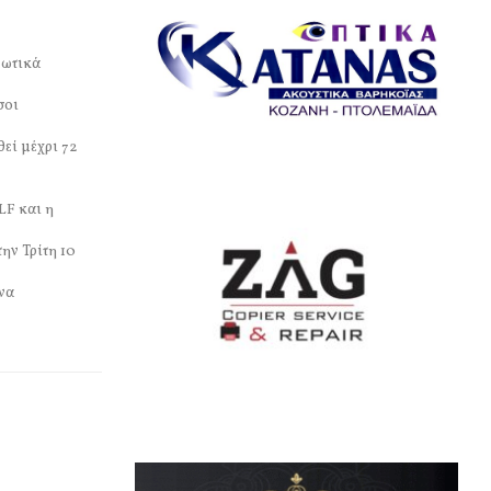
εωτικά
σοι
θεί μέχρι 72
LF και η
ην Τρίτη 10
 να