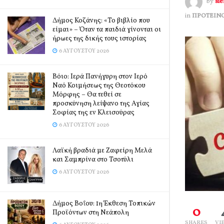
by
si
in
ΠΡΟΤΕΙΝ
Δήμος Κοζάνης: «Το βιβλίο που
είμαι» – Όταν τα παιδιά γίνονται οι
ήρωες της δικής τους ιστορίας
6 ΑΥΓΟΎΣΤΟΥ 2026
Βόιο: Ιερά Πανήγυρη στον Ιερό
Ναό Κοιμήσεως της Θεοτόκου
Μόρφης – Θα τεθεί σε
προσκύνηση λείψανο της Αγίας
Σοφίας της εν Κλεισούρας
6 ΑΥΓΟΎΣΤΟΥ 2026
Λαϊκή βραδιά με Ζαφείρη Μελά
και Σαμπρίνα στο Τσοτύλι
6 ΑΥΓΟΎΣΤΟΥ 2026
Δήμος Βοΐου: 1η Έκθεση Τοπικών
0
Προϊόντων στη Νεάπολη
SHARES
VI