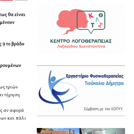
πως θα είναι
αμένουν
ς 9 το βράδυ
ηρουμένων
ως τριών
αι τήρηση
ός αν αφορά
εων και πάλι