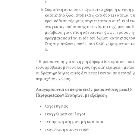
5.
Σωματική άσκηση σε εξωτερικό χώρο ή κίνηση μ
κατοικίδιο ζώο, ατομικά ή ανά δύο (2) άτομα, υπ
προϋπόθεση τήρησης στην τελευταία αυτή περίπτ
αναγκαίας απόστασης του ενάμισι (1,5) μέτρου. 
μετάβαση για σίτιση αδέσποτων ζώων, εφόσον η
πραγματοποιείται εντός του δήμου κατοικίας του
Στις περιπτώσεις αυτές, στο SMS χρησιμοποιείτ
6.
* Η μετακίνηση για κυνήγι ή ψάρεμα δεν εμπίπτει σε 
τους προβλεπόμενους λόγους της κατ’ εξαίρεση μετακ
οι δραστηριότητες αυτές δεν επιτρέπονται σε οποιαδή
περιοχή της χώρας.
Απαγορεύονται οι υπερτοπικές μετακινήσεις μεταξύ
Περιφερειακών Ενοτήτων, με εξαίρεση:
λόγοι υγείας
επαγγελματικοί λόγοι
επιστροφή στη μόνιμη κατοικία
επανένωση οικογενειών