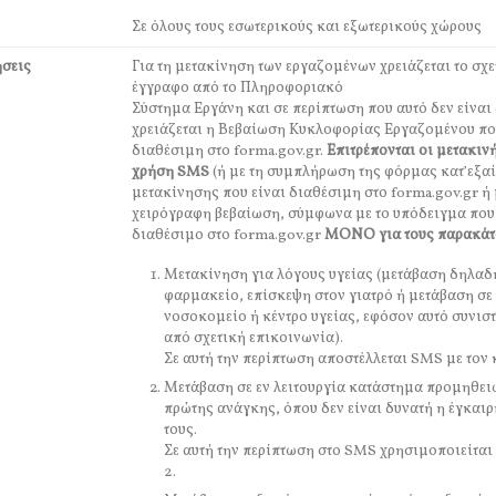
Σε όλους τους εσωτερικούς και εξωτερικούς χώρους
σεις
Για τη μετακίνηση των εργαζομένων χρειάζεται το σχε
έγγραφο από το Πληροφοριακό
Σύστημα Εργάνη και σε περίπτωση που αυτό δεν είναι
χρειάζεται η Βεβαίωση Κυκλοφορίας Εργαζομένου πο
διαθέσιμη στο forma.gov.gr.
Επιτρέπονται οι μετακιν
χρήση SMS
(ή με τη συμπλήρωση της φόρμας κατ’εξα
μετακίνησης που είναι διαθέσιμη στο forma.gov.gr ή
χειρόγραφη βεβαίωση, σύμφωνα με το υπόδειγμα που 
διαθέσιμο στο forma.gov.gr
ΜΟΝΟ για τους παρακάτ
Μετακίνηση για λόγους υγείας (μετάβαση δηλαδ
φαρμακείο, επίσκεψη στον γιατρό ή μετάβαση σε
νοσοκομείο ή κέντρο υγείας, εφόσον αυτό συνιστ
από σχετική επικοινωνία).
Σε αυτή την περίπτωση αποστέλλεται SMS με τον 
Μετάβαση σε εν λειτουργία κατάστημα προμηθει
πρώτης ανάγκης, όπου δεν είναι δυνατή η έγκαι
τους.
Σε αυτή την περίπτωση στο SMS χρησιμοποιείται
2.