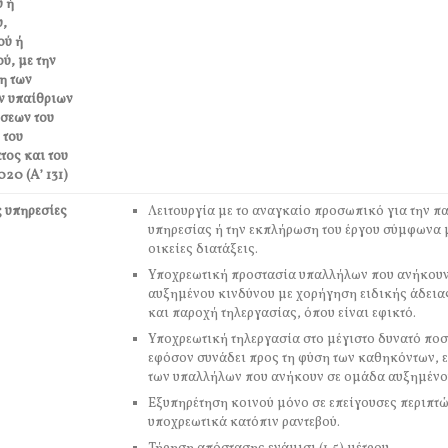
ύ ή
,
ού ή
ύ, με την
η των
ν υπαίθριων
σεων του
 του
τος και του
020 (Α’ 131)
 υπηρεσίες
Λειτουργία με το αναγκαίο προσωπικό για την π
υπηρεσίας ή την εκπλήρωση του έργου σύμφωνα μ
οικείες διατάξεις.
Υποχρεωτική προστασία υπαλλήλων που ανήκουν
αυξημένου κινδύνου με χορήγηση ειδικής άδεια
και παροχή τηλεργασίας, όπου είναι εφικτό.
Υποχρεωτική τηλεργασία στο μέγιστο δυνατό ποσ
εφόσον συνάδει προς τη φύση των καθηκόντων, 
των υπαλλήλων που ανήκουν σε ομάδα αυξημένο
Εξυπηρέτηση κοινού μόνο σε επείγουσες περιπτώ
υποχρεωτικά κατόπιν ραντεβού.