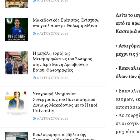
6 ΑΥΓΟΎΣΤΟΥ 2026
Δείτε το ι
Μακεδονικός Σιάτιστας: Ενίσχυση
από το πρω
στα γκολ ποστ με Θοδωρή Μήτκα
Καστοριά 
6 ΑΥΓΟΎΣΤΟΥ 2026
•
Απαγόρε
Η μεγάλη εορτή της
μέχρι τις 5
Μεταμορφώσεως του Σωτήρος
στην Ιερά Μονή Δρυοβούνου
•
Επαναλει
Βοΐου. Φωτογραφίες
όλων των 
6 ΑΥΓΟΎΣΤΟΥ 2026
• Επαναλε
Υπογραφή Μνημονίου
ατόμων, εκ
Συνεργασίας του Πανεπιστημίου
Δυτικής Μακεδονίας με το Hanoi
αποστάσεων
University
• Λειτουργ
6 ΑΥΓΟΎΣΤΟΥ 2026
σε οικογέν
με χρήση s
Κυκλοφόρησε το βιβλίο της