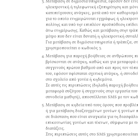
Μετάβαση σε δημόσια υπηρεσία, εφόσον δεν είνα
ηλεκτρονική ή τηλεφωνική εξυπηρέτηση και μόν
κατεπείγουσες ανάγκες, μετά από τον καθορισμό
για το οποίο ενημερώνεται εγγράφως ή ηλεκτρον
πολίτης και υπό την επιπλέον προϋπόθεση επίδει
άνω ενημέρωσης. Καθώς και μετάβαση στην τράπ
μέτρο που δεν είναι δυνατή η ηλεκτρονική συναλ
Για μετάβαση σε δημόσια υπηρεσία ή τράπεζα, σ
χρησιμοποιείται ο κωδικός 3.
Μετάβαση για παροχή βοήθειας σε ανθρώπους π
βρίσκονται σε ανάγκη, καθώς και για μεταφορά 
συγγενούς πρώτου βαθμού από και προς τον τόπ
του, εφόσον υφίσταται σχετική ανάγκη, ή συνοδ
στο σχολείο από γονέα ή κηδεμόνα.
Σε αυτές τις περιπτώσεις (δηλαδή παροχή βοήθει
μεταφορά συζύγου ή συγγενούς στην εργασία του
συνοδεία μαθητή), αποστέλλεται SMS με τον κωδ
Μετάβαση σε κηδεία υπό τους όρους που προβλέπ
ή για μετάβαση διαζευγμένων γονέων ή γονέων π
σε διάσταση που είναι αναγκαία για τη διασφάλι
επικοινωνίας γονέων και τέκνων, σύμφωνα με τι
διατάξεις.
Στις περιπτώσεις αυτές στο SMS χρησιμοποιείτα