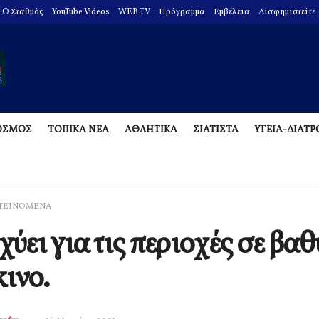
O Σταθμός
YouTube Videos
WEB TV
Πρόγραμμα
Εμβέλεια
Διαφημιστείτε
ΟΣΜΟΣ
ΤΟΠΙΚΑ ΝΕΑ
ΑΘΛΗΤΙΚΑ
ΣΙΑΤΙΣΤΑ
ΥΓΕΙΑ-ΔΙΑΤ
ΤΕΙΝΟΜΕΝΑ
σχύει για τις περιοχές σε βαθ
ινο.