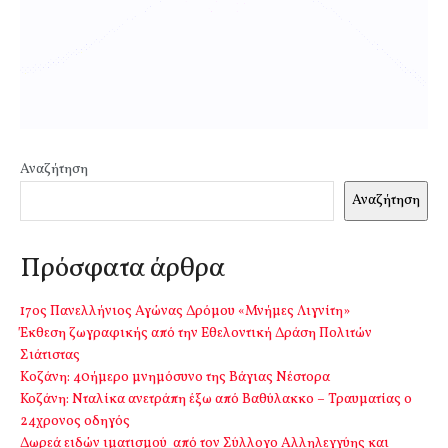
Αναζήτηση
Αναζήτηση
Πρόσφατα άρθρα
17ος Πανελλήνιος Αγώνας Δρόμου «Μνήμες Λιγνίτη»
Έκθεση ζωγραφικής από την Εθελοντική Δράση Πολιτών
Σιάτιστας
Kοζάνη: 40ήμερο μνημόσυνο της Βάγιας Νέστορα
Κοζάνη: Νταλίκα ανετράπη έξω από Βαθύλακκο – Τραυματίας ο
24χρονος οδηγός
Δωρεά ειδών ιματισμού από τον Σύλλογο Αλληλεγγύης και