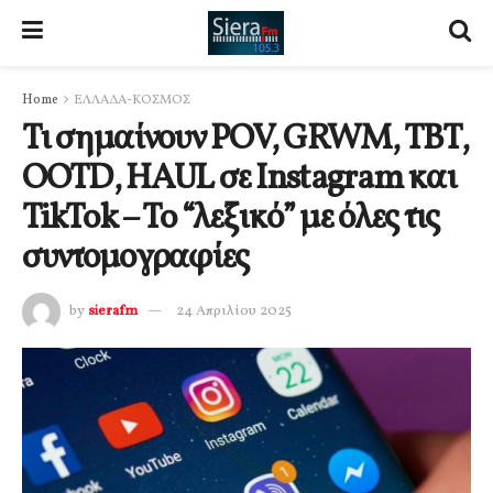
Home
ΕΛΛΑΔΑ-ΚΟΣΜΟΣ
Τι σημαίνουν POV, GRWM, ΤΒΤ,
OOTD, HAUL σε Instagram και
TikTok – To “λεξικό” με όλες τις
συντομογραφίες
by
sierafm
24 Απριλίου 2025