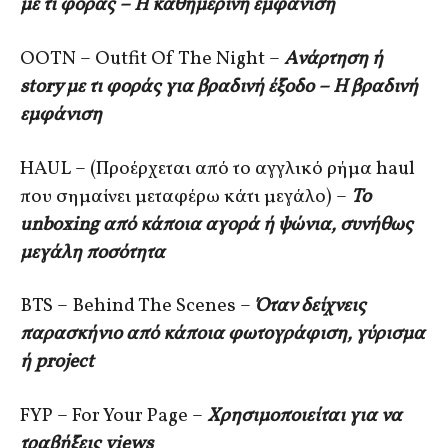
με τι φοράς – Η καθημερινή εμφάνιση
OOTN – Outfit Of The Night –
Ανάρτηση ή
story με τι φοράς για βραδινή έξοδο – Η βραδινή
εμφάνιση
HAUL – (Προέρχεται από το αγγλικό ρήμα haul
που σημαίνει μεταφέρω κάτι μεγάλο) –
Το
unboxing από κάποια αγορά ή ψώνια, συνήθως
μεγάλη ποσότητα
BTS – Behind The Scenes –
Όταν δείχνεις
παρασκήνιο από κάποια φωτογράφιση, γύρισμα
ή project
FYP – For Your Page –
Χρησιμοποιείται για να
τραβήξεις views