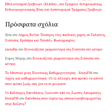
Εθελοντισμού Γρεβενών «Ελπίδα», στο Γραφείο Αντιμετώπισης
Ενδοοικογενειακής Βίας του Αστυνομικού Τμήματος Γρεβενών
Πρόσφατα σχόλια
Xris
στο
Δήμος Βοΐου: Τέσσερις νέες παιδικές χαρές σε Γαλατινή,
Σιάτιστα, Εράτυρα και Τσοτύλι. Φωτογραφίες
sierafm
στο
Ενοικιάζεται γκαρσονιέρα στη Σιάτιστα στο κέντρο
Σιμος Μιμής
στο
Ενοικιάζεται γκαρσονιέρα στη Σιάτιστα στο
κέντρο
Το Μυστικό μιας Ποιοτικής Καθημερινότητας - SieraFM
στο
Αγχος και καθημερινότητα -Οι 12 αλλαγές που πρέπει να κάνετε
στον τρόπο ζωής σας για να το μειώσετε
Οι Καλύτερες Επενδύσεις Ξεκινούν από τις Σωστές Αποφάσεις -
SieraFM
στο
Επένδυση στον τομέα της αυτοκινητοβιομηχανίας
στην Κοζάνη?