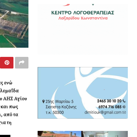
άς ενώ
ολεμαΐδα
ου ΑΗΣ Αγίου
 και πως
, από τα
για τη