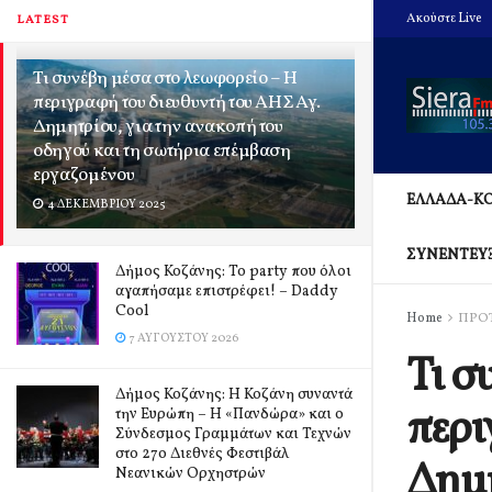
Ακούστε Live
LATEST
Τι συνέβη μέσα στο λεωφορείο – Η
περιγραφή του διευθυντή του ΑΗΣ Αγ.
Δημητρίου, για την ανακοπή του
οδηγού και τη σωτήρια επέμβαση
εργαζομένου
ΕΛΛΑΔΑ-Κ
4 ΔΕΚΕΜΒΡΊΟΥ 2025
ΣΥΝΕΝΤΕΥ
Δήμος Κοζάνης: Το party που όλοι
αγαπήσαμε επιστρέφει! – Daddy
Cool
Home
ΠΡΟ
7 ΑΥΓΟΎΣΤΟΥ 2026
Τι σ
Δήμος Κοζάνης: Η Κοζάνη συναντά
περι
την Ευρώπη – Η «Πανδώρα» και ο
Σύνδεσμος Γραμμάτων και Τεχνών
στο 27ο Διεθνές Φεστιβάλ
Δημη
Νεανικών Ορχηστρών