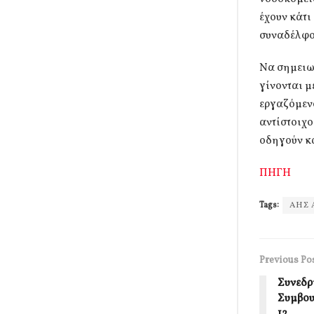
έχουν κάτι
συναδέλφου
Να σημειωθ
γίνονται μ
εργαζόμενο
αντίστοιχο
οδηγούν κα
ΠΗΓΗ
Tags:
ΑΗΣ 
Previous Po
Συνεδρ
Συμβου
12