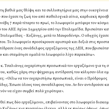
η βαθιά μας θλίψη και τα συλλυπητήρια μας στην οικογένεια 
 που έχασε τη ζωή του από παθολογικά αίτια, καρδιακή προσβ
νέβη 7 παρά τέταρτο το πρωί, το λεωφορείο μετέφερε τον κόσμο
 του ΑΗΣ Αγίου Δημητρίου από την Πτολεμαΐδα. Βρισκόταν καθ
Πτολεμαΐδας – Κοζάνης, μετά το Μαυροδέντρι. Ο οδηγός έχασε 
του. Το λεωφορείο προσέκρουσε αριστερά και δεξιά στις προστα
τέδρασε ένας συνάδελφος εργαζόμενος της ΔΕΗ, που βρισκόταν
υ και σταμάτησε ομαλά το λεωφορείο λίγο παρακάτω».
κ. Τσαλιάνης ευχαρίστησε προσωπικά τον εργαζόμενο για τη 
ου, καθώς χάρη στην ψύχραιμη αντίδρασή του κύλησαν όλα ομ
ες: «Θέλω να τον ευχαριστήσω προσωπικά, είναι ο Πρόδρομος
δης. Έσωσε όλους τους συναδέλφους του. Αν δεν αντιδρούσε κατ
νόν να είχαν συμβεί πολύ χειρότερα».
θεί πως δύο εργαζόμενοι, επιβαίνοντας στο λεωφορείο διακο
 Κοζάνης για περεταίρω έλεγχο, αλλά εκ πρώτης όψεως, όπως 