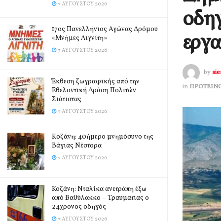
7 ΑΥΓΟΎΣΤΟΥ 2026
οδηγ
17ος Πανελλήνιος Αγώνας Δρόμου
εργα
«Μνήμες Λιγνίτη»
7 ΑΥΓΟΎΣΤΟΥ 2026
by
si
Έκθεση ζωγραφικής από την
in
ΠΡΟΤΕΙΝ
Εθελοντική Δράση Πολιτών
Σιάτιστας
7 ΑΥΓΟΎΣΤΟΥ 2026
Kοζάνη: 40ήμερο μνημόσυνο της
Βάγιας Νέστορα
7 ΑΥΓΟΎΣΤΟΥ 2026
Κοζάνη: Νταλίκα ανετράπη έξω
από Βαθύλακκο – Τραυματίας ο
24χρονος οδηγός
7 ΑΥΓΟΎΣΤΟΥ 2026