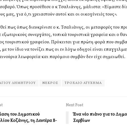
 σοβαρό. Όπως προσέθεσε ο κ Τσαλιάνης, μάλιστα: «Είμαστε δί
ς μας, για ό,τι χρειαστούν αυτοί και οι οικογένειές τους».
εί πως όπως διευκρίνισε ο κ. Τσαλιάνης, οι μεταφορές του π
ε εξωτερικούς συνεργάτες, τοπικά τουριστικά γραφεία και ο θα
ς τουριστικού γραφείου. Πρόκειται για πρώτη φορά που συμβα
, με τον ίδιο να τονίζει πως οι εν λόγω οδηγοί είναι επαγγελμα
ινούρια λεωφορεία και παρόμοιο συμβάν δεν είχε σημειωθεί.
ΑΓΙΟΥ ΔΗΜΗΤΡΙΟΥ
ΝΕΚΡΟΣ
ΤΡΟΧΑΙΟ ΑΤΥΧΗΜΑ
st
Next Post
ίαση του Δημοτικού
Ένα νέο πιάνο για το Δημ
λίου Κοζάνης, τη Δευτέρα 8-
Σερβίων