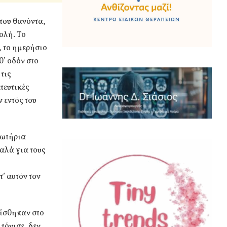
του θανόντα,
ολή. Το
, το ημερήσιο
’ οδόν στο
τις
τευτικές
 εντός του
σωτήρια
αλά για τους
’ αυτόν τον
μίσθηκαν στο
τόνισε, δεν