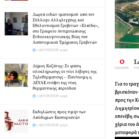
Δωρεά ειδών ιματισμού από τον
Σύλλογο Αλληλεγγύης και
Εθελοντισμού Γρεβενών «Ελπίδα»,
στο Γραφείο Αντιμετώπισης
Ενδοοικογενειακής Βίας του
Αστυνομικού Τμήματος Γρεβενών
7 ΑΥΓΟΎΣΤΟΥ 2026
0
1
Δήμος Κοζάνης: Σε φάση
SHARES
VI
ολοκλήρωσης οι νέοι λέβητες της
Τηλεθέρμανσης – Πανέτοιμη η
ΔΕΥΑΚ ενόψει της νέας
Για το τρα
θερμαντικής περιόδου
βρισκόταν 
7 ΑΥΓΟΎΣΤΟΥ 2026
προς την Κ
Δημητρίου
Εκδηλώσεις προς τιμήν των
επενέβη σω
Απόδημων Καστοριανών
χέρια του 
7 ΑΥΓΟΎΣΤΟΥ 2026
μεταφορά 