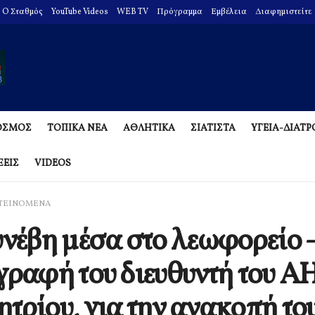
O Σταθμός
YouTube Videos
WEB TV
Πρόγραμμα
Εμβέλεια
Διαφημιστείτε
ΟΣΜΟΣ
ΤΟΠΙΚΑ ΝΕΑ
ΑΘΛΗΤΙΚΑ
ΣΙΑΤΙΣΤΑ
ΥΓΕΙΑ-ΔΙΑΤ
ΞΕΙΣ
VIDEOS
ΤΕΙΝΟΜΕΝΑ
υνέβη μέσα στο λεωφορείο 
γραφή του διευθυντή του Α
τρίου, για την ανακοπή το