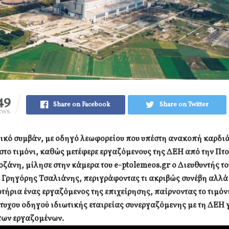
49
Share on Facebook
Share on Twitter
EWS
γικό συμβάν, με οδηγό λεωφορείου που υπέστη ανακοπή καρδι
στο τιμόνι, καθώς μετέφερε εργαζόμενους της ΔΕΗ από την Πτ
οζάνη, μίλησε στην κάμερα του e-ptolemeos.gr ο Διευθυντής τ
 Γρηγόρης Τσαλιάνης, περιγράφοντας τι ακριβώς συνέβη αλλά
τήρια ένας εργαζόμενος της επιχείρησης, παίρνοντας το τιμόνι
άτυχου οδηγού ιδιωτικής εταιρείας συνεργαζόμενης με τη ΔΕΗ 
των εργαζομένων.