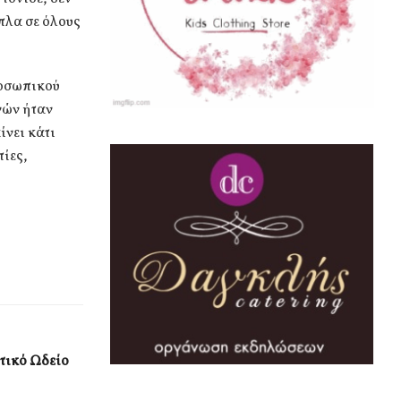
πλα σε όλους
ροσωπικού
νών ήταν
ίνει κάτι
τίες,
οτικό Ωδείο