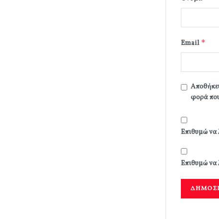
*
Email
Αποθήκευ
φορά που
Επιθυμώ να 
Επιθυμώ να 