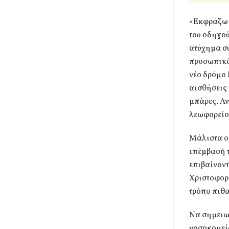
«Εκφράζω τ
του οδηγού
ατύχημα συ
προσωπικό
νέο δρόμο 
αισθήσεις 
μπάρες. Αν
λεωφορείο
Μάλιστα ο 
επέμβασή τ
επιβαίνοντ
Χριστοφορί
τρόπο πιθα
Να σημειω
νοσοκομείο