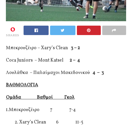
0
SHARES
Μπεκρουζέιρο – Xary’s Clean
3 – 2
Coca Juniors – Mont Katsel
2 – 4
Λουλάθκα – Παλαίμαχοι Μακεδονικού
4 – 3
ΒΑΘΜΟΛΟΓΙΑ
Ομάδα Βαθμοί Γκολ
1.Μπεκρουζέιρο 7 7-4
2. Xary’s Clean 6 11-5