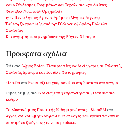
και ο Σύνδεσμος Γραμμάτων και Τεχνών στο 27ο Διεθνές
Φεστιβάλ Νεανικών Ορχηστρών
17ος Πανελλήνιος Αγώνας Δρόμου «Μνήμες Λιγνίτη»
Έκθεση ζωγραφικής από την Εθελοντική Δράση Πολιτών
Σιάτιστας
Kοζάνη: 40ήμερο μνημόσυνο της Βάγιας Νέστορα
Πρόσφατα σχόλια
Xris
στο
Δήμος Βοΐου: Τέσσερις νέες παιδικές χαρές σε Γαλατινή,
Σιάτιστα, Εράτυρα και Τσοτύλι. Φωτογραφίες
sierafm
στο
Ενοικιάζεται γκαρσονιέρα στη Σιάτιστα στο κέντρο
Σιμος Μιμής
στο
Ενοικιάζεται γκαρσονιέρα στη Σιάτιστα στο
κέντρο
Το Μυστικό μιας Ποιοτικής Καθημερινότητας - SieraFM
στο
Αγχος και καθημερινότητα -Οι 12 αλλαγές που πρέπει να κάνετε
στον τρόπο ζωής σας για να το μειώσετε