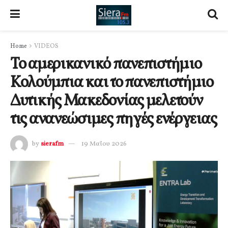
Home
VIDEOS
Το αμερικανικό πανεπιστήμιο
Κολούμπια και το πανεπιστήμιο
Δυτικής Μακεδονίας μελετούν
τις ανανεώσιμες πηγές ενέργειας
by
sierafm
19 Μαΐου 2026