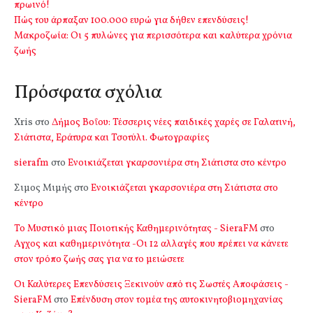
πρωινό!
Πώς του άρπαξαν 100.000 ευρώ για δήθεν επενδύσεις!
Mακροζωία: Οι 5 πυλώνες για περισσότερα και καλύτερα χρόνια
ζωής
Πρόσφατα σχόλια
Xris
στο
Δήμος Βοΐου: Τέσσερις νέες παιδικές χαρές σε Γαλατινή,
Σιάτιστα, Εράτυρα και Τσοτύλι. Φωτογραφίες
sierafm
στο
Ενοικιάζεται γκαρσονιέρα στη Σιάτιστα στο κέντρο
Σιμος Μιμής
στο
Ενοικιάζεται γκαρσονιέρα στη Σιάτιστα στο
κέντρο
Το Μυστικό μιας Ποιοτικής Καθημερινότητας - SieraFM
στο
Αγχος και καθημερινότητα -Οι 12 αλλαγές που πρέπει να κάνετε
στον τρόπο ζωής σας για να το μειώσετε
Οι Καλύτερες Επενδύσεις Ξεκινούν από τις Σωστές Αποφάσεις -
SieraFM
στο
Επένδυση στον τομέα της αυτοκινητοβιομηχανίας