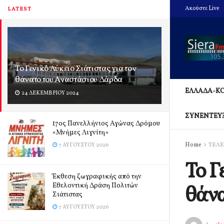
Ακούστε Live
LATEST
Το Γενικό Λύκειο Σιάτιστας για τον
θάνατο του Αναστάσιου Δάρδα
ΕΛΛΑΔΑ-Κ
24 ΔΕΚΕΜΒΡΊΟΥ 2024
ΣΥΝΕΝΤΕΥ
17ος Πανελλήνιος Αγώνας Δρόμου
«Μνήμες Λιγνίτη»
Home
ΤΕΛΕ
7 ΑΥΓΟΎΣΤΟΥ 2026
Το Γ
Έκθεση ζωγραφικής από την
Εθελοντική Δράση Πολιτών
θάνα
Σιάτιστας
7 ΑΥΓΟΎΣΤΟΥ 2026