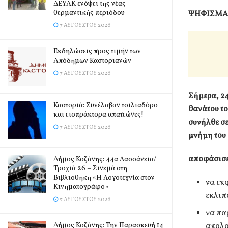
ΔΕΥΑΚ ενόψει της νέας
θερμαντικής περιόδου
Ψ
Η
ΦΙΣΜΑ
7 ΑΥΓΟΎΣΤΟΥ 2026
Εκδηλώσεις προς τιμήν των
Απόδημων Καστοριανών
7 ΑΥΓΟΎΣΤΟΥ 2026
Σήμερα, 24
Καστοριά: Συνέλαβαν τσιλιαδόρο
θανάτου το
και εισπράκτορα απατεώνες!
συνήλθε σε
7 ΑΥΓΟΎΣΤΟΥ 2026
μνήμη του
αποφάσισε
Δήμος Κοζάνης: 44α Λασσάνεια/
Τροχιά 26 – Σινεμά στη
Βιβλιοθήκη «Η Λογοτεχνία στον
να εκ
Κινηματογράφο»
εκλιπ
7 ΑΥΓΟΎΣΤΟΥ 2026
να πα
Δήμος Κοζάνης: Την Παρασκευή 14
ακολ