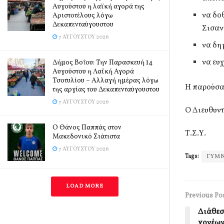
Αυγούστου η λαϊκή αγορά της
να δο
Αριστοτέλους λόγω
Δεκαπενταύγουστου
Σισαν
7 ΑΥΓΟΎΣΤΟΥ 2026
να δη
να ευ
Δήμος Βοΐου: Την Παρασκευή 14
Αυγούστου η Λαϊκή Αγορά
Τσοτυλίου – Αλλαγή ημέρας λόγω
Η παρούσα
της αργίας του Δεκαπενταύγουστου
7 ΑΥΓΟΎΣΤΟΥ 2026
Ο Διε
Ο Θάνος Παππάς στον
Τ.Σ
Μακεδονικό Σιάτιστα
7 ΑΥΓΟΎΣΤΟΥ 2026
Tags:
ΓΥΜΝ
LOAD MORE
Previous Po
Διάθεσ
γονέων