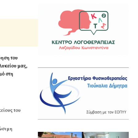
δηση του
Λυκείου μας,
μό στη
κείους του
ρώσιμη