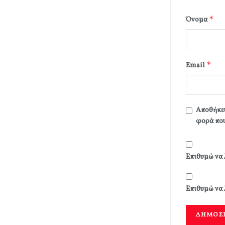
*
Όνομα
*
Email
Αποθήκευ
φορά που
Επιθυμώ να 
Επιθυμώ να 