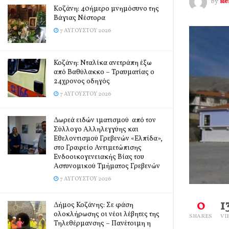
by
si
Kοζάνη: 40ήμερο μνημόσυνο της
Βάγιας Νέστορα
7 ΑΥΓΟΎΣΤΟΥ 2026
Κοζάνη: Νταλίκα ανετράπη έξω
από Βαθύλακκο – Τραυματίας ο
24χρονος οδηγός
7 ΑΥΓΟΎΣΤΟΥ 2026
Δωρεά ειδών ιματισμού από τον
Σύλλογο Αλληλεγγύης και
Εθελοντισμού Γρεβενών «Ελπίδα»,
στο Γραφείο Αντιμετώπισης
Ενδοοικογενειακής Βίας του
Αστυνομικού Τμήματος Γρεβενών
7 ΑΥΓΟΎΣΤΟΥ 2026
0
1
Δήμος Κοζάνης: Σε φάση
ολοκλήρωσης οι νέοι λέβητες της
SHARES
VI
Τηλεθέρμανσης – Πανέτοιμη η