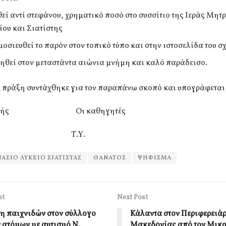
θεί αντί στεφάνου, χρηματικό ποσό στο συσσίτιο της Ιεράς Μη
ίου και Σιατίστης
μοσιευθεί το παρόν στον τοπικό τύπο και στην ιστοσελίδα του σ
χηθεί στον μεταστάντα αιώνια μνήμη και καλό παράδεισο.
 πράξη συντάχθηκε για τον παραπάνω σκοπό και υπογράφεται 
υθυντής Οι καθηγητές
.Υ. Τ.Υ.
ΑΣΙΟ ΛΥΚΕΙΟ ΣΙΑΤΙΣΤΑΣ
ΘΑΝΑΤΟΣ
ΨΗΦΙΣΜΑ
st
Next Post
η παιχνιδών στον σύλλογο
Κάλαντα στον Περιφερειά
 ατόμων με αυτισμό Ν.
Μακεδονίας από τον Μικρ