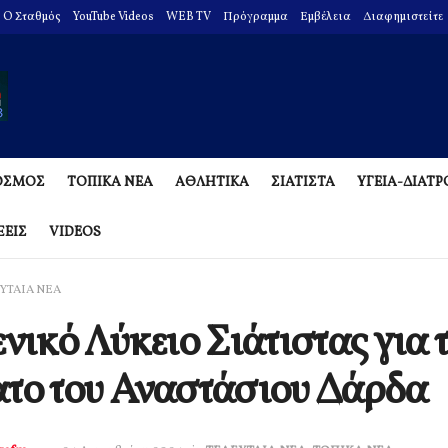
O Σταθμός
YouTube Videos
WEB TV
Πρόγραμμα
Εμβέλεια
Διαφημιστείτε
ΟΣΜΟΣ
ΤΟΠΙΚΑ ΝΕΑ
ΑΘΛΗΤΙΚΑ
ΣΙΑΤΙΣΤΑ
ΥΓΕΙΑ-ΔΙΑΤ
ΞΕΙΣ
VIDEOS
ΥΤΑΙΑ ΝΕΑ
ενικό Λύκειο Σιάτιστας για 
το του Αναστάσιου Δάρδα