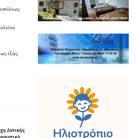
τροπόλεως
χολείου
ως εξής:
ρχη Δυτικής
ασιατικό