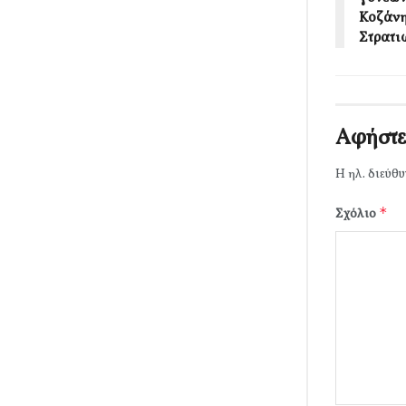
Κοζάνη
Στρατι
Αφήστε
Η ηλ. διεύθυ
*
Σχόλιο