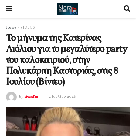
Home
VIDEOS
Το μήνυμα της Κατερίνας
Λιόλιου για το μεγαλύτερο party
του καλοκαιριού, στην
Πολυκάρπη Καστοριάς, στις 8
Ιουλίου (Βίντεο)
by
sierafm
2 Ιουλίου 2026