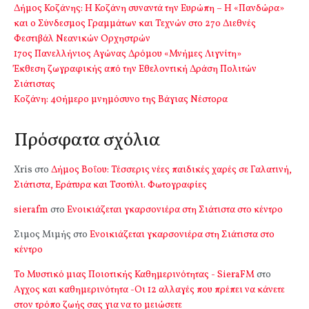
Δήμος Κοζάνης: Η Κοζάνη συναντά την Ευρώπη – Η «Πανδώρα»
και ο Σύνδεσμος Γραμμάτων και Τεχνών στο 27ο Διεθνές
Φεστιβάλ Νεανικών Ορχηστρών
17ος Πανελλήνιος Αγώνας Δρόμου «Μνήμες Λιγνίτη»
Έκθεση ζωγραφικής από την Εθελοντική Δράση Πολιτών
Σιάτιστας
Kοζάνη: 40ήμερο μνημόσυνο της Βάγιας Νέστορα
Πρόσφατα σχόλια
Xris
στο
Δήμος Βοΐου: Τέσσερις νέες παιδικές χαρές σε Γαλατινή,
Σιάτιστα, Εράτυρα και Τσοτύλι. Φωτογραφίες
sierafm
στο
Ενοικιάζεται γκαρσονιέρα στη Σιάτιστα στο κέντρο
Σιμος Μιμής
στο
Ενοικιάζεται γκαρσονιέρα στη Σιάτιστα στο
κέντρο
Το Μυστικό μιας Ποιοτικής Καθημερινότητας - SieraFM
στο
Αγχος και καθημερινότητα -Οι 12 αλλαγές που πρέπει να κάνετε
στον τρόπο ζωής σας για να το μειώσετε